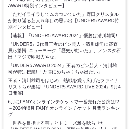
AWARD特別インタビュー】
「ただイライラしてムカついていた」野田クリスタル
が振り返る芸人５年目の思い出【UNDER5 AWARD特
別インタビュー】
【速報】『UNDER5 AWARD2024』優勝は清川雄司!
『UNDER5』2代目王者のピン芸人・清川雄司に審査
員ら驚愕! ニューヨーク「歴史が動いた」、ノンスタ石
田「マジで即戦力やな」
『UNDER5 AWARD 2024』王者のピン芸人・清川雄
司が特別授業! 「万博にめちゃくちゃ出たい」
王者・清川雄司をはじめ、熱戦を繰り広げたファイナ
リストらが集結!『UNDER5 AWARD LIVE 2024』9月4
日開催!
6月にFANYオンラインチケットで一番売れた公演は!?
～2024年6月 FANY オンラインチケット 月間ランキン
グ
「世界を目指せる芸」とトミーズ雅を唸らせた