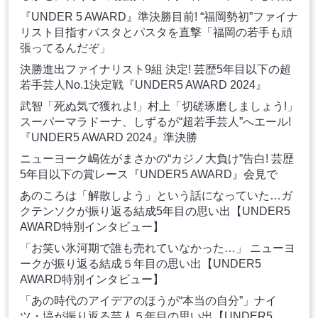
『UNDER 5 AWARD』準決勝目前! “福岡勢初”ファイナ
リスト目指すパスタとパスタを直撃「福岡の若手も頑
張ってるんだぞ」
決勝進出ファイナリスト9組 決定! 芸歴5年目以下の超
若手芸人No.1決定戦『UNDER5 AWARD 2024』
武智「死ぬ気で獲れよ!」村上「切磋琢磨しましょう!」
スーパーマラドーナ、しずるが“超若手芸人”へエール!
『UNDER5 AWARD 2024』準決勝
ニューヨーク嶋佐がまさかの“カジノ大負け”告白! 芸歴
5年目以下の賞レース『UNDER5 AWARD』会見で
あのころは「解散しよう」という話になっていた…ガ
クテンソクが振り返る結成5年目の思い出【UNDER5
AWARD特別インタビュー】
「お笑い氷河期で誰も売れていなかった…」 ニューヨ
ークが振り返る結成５年目の思い出【UNDER5
AWARD特別インタビュー】
「あの時代のアイデアのほうが“本当の自分”」ナイ
ツ・塙が振り返る芸人５年目の思い出【UNDER5