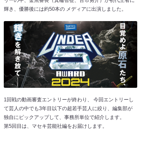
リーの中、金魚番長（箕輪智征、古市勇介）が初代王者に
輝き、優勝後には約50本の メディアに出演しました。
1回戦の動画審査エントリーが終わり、 今回エントリーし
て芸人の中でも3年目以下の超若手芸人に絞り、編集部が
独自にピックアップして、事務所単位で紹介します。
第5回目は、マセキ芸能社編をお届けします。