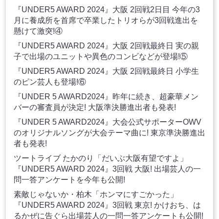
『UNDER5 AWARD 2024』大阪 2回戦2日目 今年の3
月に養成所を首席で卒業したトリオらが3回戦進出を
懸けて激突!④
『UNDER5 AWARD 2024』大阪 2回戦最終日 実の親
子で出場のユニットや異色のコンビなどが登場!⑤
『UNDER5 AWARD 2024』大阪 2回戦最終日 小学生
のピン芸人も登場!⑥
『UNDER 5 AWARD2024』昨年に続き、超豪華メン
バーの審査員が決定! 大阪準決勝進出者も発表!
『UNDER 5 AWARD2024』大会公式サポーターOWV
のオリジナルソングが大会テーマ曲に! 東京準決勝進出
者も発表!
ツートライブ たかのり「だいぶ大阪有望ですよ」
『UNDER5 AWARD 2024』3回戦 大阪! 出場芸人の一
問一答アンケートを今年も公開!
素敵じゃないか・柏木「ホンマにすごかった」
『UNDER5 AWARD 2024』3回戦 東京! かけおち、は
るかぜに告ぐら出場芸人の一問一答アンケートも公開!