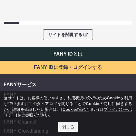
サイトを閲覧する
FANY IDとは
FANY IDに登録・ログインする
FANYサービス
FANY
当サイトは、お客様の使いやすさ、利用状況の分析のためCookieを利用
しています。このダイアログを閉じることでCookieの使用に同意する
FANY Ticket
か、詳細を確認したい場合は、
[Cookieの設定]
または
[プライバシーポ
FANY Online Ticket
リシー]
をご参照ください。
FANY Channel
閉じる
FANY Crowdfunding