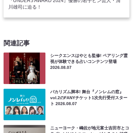
『UNDER5 AWARD 2024』優勝の若手ピン芸人・清
川雄司に迫る！
関連記事
シークエンスはやとも監修! ペアリング霊
視が体験できる占いコンテンツ登場
2026.08.07
バカリズム脚本! 舞台『ノンレムの窓』
vol.2のFANYチケット1次先行受付スター
ト
2026.08.07
ニューヨーク・嶋佐が地元富士吉田市とコ