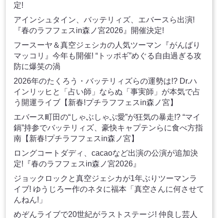
定!
アインシュタイン、バッテリィズ、エバースら出演!
『春のラフフェスin森ノ宮2026』開催決定!
フースーヤ＆真空ジェシカの人気ツーマン『がんばり
マッコリ』今年も開催! “トッポギ”めぐる自由過ぎる攻
防に爆笑の渦
2026年のたくろう・バッテリィズらの運勢は!? Dr.ハ
インリッヒと「占い師」ならぬ「事実師」が本気で占
う開運ライブ【新春!プチラフフェスin森ノ宮】
エバース町田の“しゃぶしゃぶ愛”が狂気の暴走!? “マイ
鍋”持参でバッテリィズ、豪快キャプテンらに食べ方指
南【新春!プチラフフェスin森ノ宮】
ロングコートダディ、cacaoなど出演の公演が追加決
定!『春のラフフェスin森ノ宮2026』
ジョックロックと真空ジェシカが1年ぶりツーマンラ
イブ! ゆうじろー作のネタに福本「真空さんに何させて
んねん!」
めぞんライブで20世紀がラストステージ! 仲良し芸人