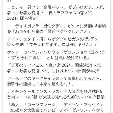
ロコディ、男ブラ、金属バット、ダブルヒガシ…人気
者・クセ者も勢揃い!『春のラフフェスin森ノ宮
2024』開催決定!
ロコディ＆男ブラ「男性ダディ」が久々に勢揃い! 会場
をざわつかせた兎の「最近ワクワクしたこと」
アインシュタイン河井らがダブルヒガシの“悪行”を
続々告発! 「ブチ切れてます。僕は許しません！」
ケンドーコバヤシとハリウッドザコシショウ“伝説のラ
イブ”が令和に復活! 「オレは戦い続けている」
『真夏のラフフェス in 森ノ宮 2024』開催決定! 人気
者・クセ者も勢揃いの、これ以上ない4日間が再び!
フースーヤのギャグをイラストで映像化してみたら…
衝撃作の連続に「本家を超えるな！」
ナイチンゲールダンス・ヤスが巨人師匠をひざ枕!? 9
番街レトロと2組で“大阪で売れるため”のスパルタ授業
「鳥人」「コーンフレーク」「ディラン・マッケイ」
…鉄板ネタ大集合でバンビーノが「ダンソン」をやら