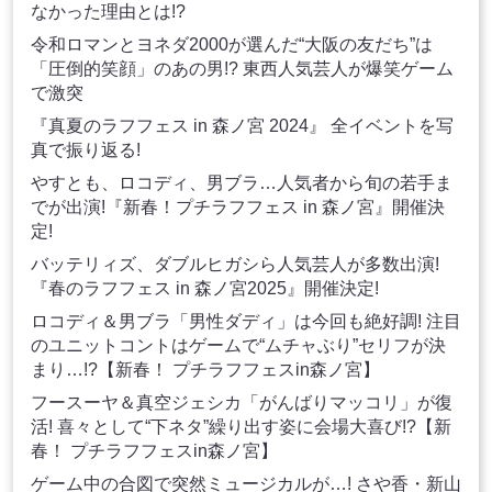
なかった理由とは!?
令和ロマンとヨネダ2000が選んだ“大阪の友だち”は
「圧倒的笑顔」のあの男!? 東西人気芸人が爆笑ゲーム
で激突
『真夏のラフフェス in 森ノ宮 2024』 全イベントを写
真で振り返る!
やすとも、ロコディ、男ブラ…人気者から旬の若手ま
でが出演!『新春！プチラフフェス in 森ノ宮』開催決
定!
バッテリィズ、ダブルヒガシら人気芸人が多数出演!
『春のラフフェス in 森ノ宮2025』開催決定!
ロコディ＆男ブラ「男性ダディ」は今回も絶好調! 注目
のユニットコントはゲームで“ムチャぶり”セリフが決
まり…!?【新春！ プチラフフェスin森ノ宮】
フースーヤ＆真空ジェシカ「がんばりマッコリ」が復
活! 喜々として“下ネタ”繰り出す姿に会場大喜び!?【新
春！ プチラフフェスin森ノ宮】
ゲーム中の合図で突然ミュージカルが…! さや香・新山