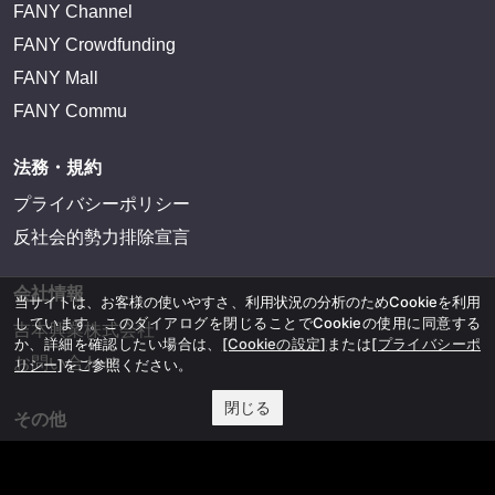
FANY Channel
FANY Crowdfunding
FANY Mall
FANY Commu
法務・規約
プライバシーポリシー
反社会的勢力排除宣言
会社情報
当サイトは、お客様の使いやすさ、利用状況の分析のためCookieを利用
しています。このダイアログを閉じることでCookieの使用に同意する
吉本興業株式会社
か、詳細を確認したい場合は、
[Cookieの設定]
または
[プライバシーポ
お問い合わせ
リシー]
をご参照ください。
閉じる
その他
よしもとニュースセンターアーカイブ