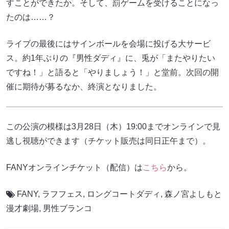
すことができたか。そして、罰ゲームを受けることになっ
たのは……？
ライブの最後にはサインボールを会場に投げる大サービ
ス。約1年ぶりの『男性ダディ』に、兎が「またやりたい
ですね！」と語ると「やりましょう！」と堂前。次回の開
催に期待が募るなか、終演となりました。
この公演の模様は3月28日（木）19:00までオンラインで見
逃し視聴ができます（チケット販売は同日正午まで）。
FANYオンラインチケット（配信）は
こちら
から。
FANY
,
ラフフェス
,
ロングコートダディ
,
森ノ宮よしもと
漫才劇場
,
男性ブランコ