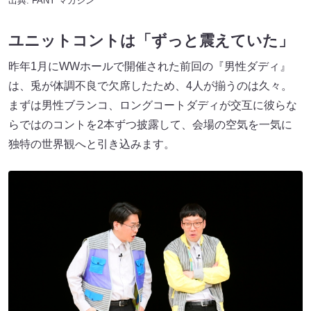
出典:
FANY マガジン
ユニットコントは「ずっと震えていた」
昨年1月にWWホールで開催された前回の『男性ダディ』
は、兎が体調不良で欠席したため、4人が揃うのは久々。
まずは男性ブランコ、ロングコートダディが交互に彼らな
らではのコントを2本ずつ披露して、会場の空気を一気に
独特の世界観へと引き込みます。