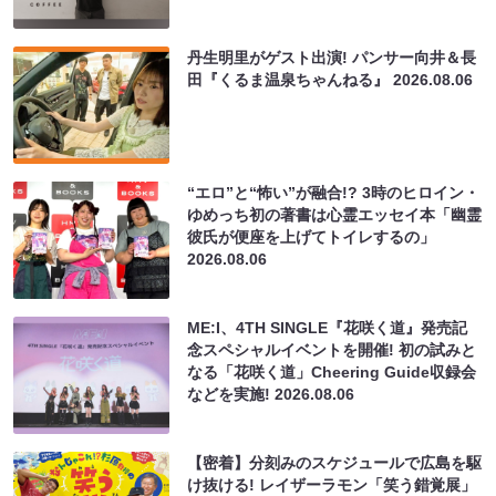
丹生明里がゲスト出演! パンサー向井＆長
田『くるま温泉ちゃんねる』
2026.08.06
“エロ”と“怖い”が融合!? 3時のヒロイン・
ゆめっち初の著書は心霊エッセイ本「幽霊
彼氏が便座を上げてトイレするの」
2026.08.06
ME:I、4TH SINGLE『花咲く道』発売記
念スペシャルイベントを開催! 初の試みと
なる「花咲く道」Cheering Guide収録会
などを実施!
2026.08.06
【密着】分刻みのスケジュールで広島を駆
け抜ける! レイザーラモン「笑う錯覚展」