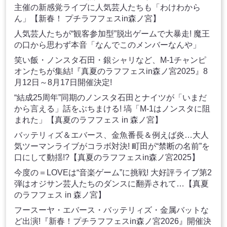
主催の新感覚ライブに人気芸人たちも「わけわから
ん」【新春！ プチラフフェスin森ノ宮】
人気芸人たちが“観客参加型”脱出ゲームで大暴走! 魔王
の口から思わず本音「なんでこのメンバーなんや」
笑い飯・ノンスタ石田・銀シャリなど、M-1チャンピ
オンたちが集結!『真夏のラフフェスin森ノ宮2025』8
月12日～8月17日開催決定!
“結成25周年”同期のノンスタ石田とナイツが「いまだ
から言える」話をぶちまける! 塙「M-1はノンスタに阻
まれた」【真夏のラフフェス in 森ノ宮】
バッテリィズ＆エバース、金魚番長＆例えば炎…大人
気ツーマンライブがコラボ対決! 町田が“禁断の名前”を
口にして動揺!?【真夏のラフフェスin森ノ宮2025】
今度の＝LOVEは“音楽ゲーム”に挑戦! 大好評ライブ第2
弾はオジサン芸人たちのダンスに翻弄されて…【真夏
のラフフェス in 森ノ宮】
フースーヤ・エバース・バッテリィズ・金属バットな
ど出演!『新春！プチラフフェスin森ノ宮2026』開催決