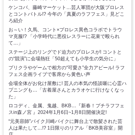
ケンコバ、藤崎マーケット…芸人軍団が大阪プロレス
とコントバトル!? 今年の「真夏のラフフェス」見どこ
ろ紹介
お～い！久馬、コント×プロレス異色コラボでトラウ
マ克服!? 「小学時代に悪役レスラーに花束で殴られ
て…」
ステージ上のリングでド迫力のプロレスが! コントと
の“競演”に会場熱狂「50超えても小学生の気分に」
プリクラやゲームで相方の“可愛さ”全力アピール! ラフ
フェス企画ライブで客席から黄色い声
会場全体がお化け屋敷に! 芸人の本気の怪談噺に心霊ハ
プニングも…「古着屋さんとカラオケに行けなくなっ
た」
ロコディ、金属、鬼越、BKB…『新春！プチラフフェ
スin森ノ宮 』2024年1月6日~1月8日開催決定!
“元美容師”バイク川崎バイクに舞台上で散髪された芸
人は果たして…!? 1日限りのリアル「BKB美容室」開
店