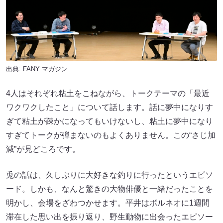
出典:
FANY マガジン
4人はそれぞれ粘土をこねながら、トークテーマの「最近
ワクワクしたこと」について話します。話に夢中になりす
ぎて粘土が疎かになってもいけないし、粘土に夢中になり
すぎてトークが弾まないのもよくありません。この“さじ加
減”が見どころです。
兎の話は、久しぶりに大好きな釣りに行ったというエピソ
ード。しかも、なんと驚きの大物俳優と一緒だったことを
明かし、会場をざわつかせます。平井はボルネオに1週間
滞在した思い出を振り返り、野生動物に出会ったエピソー