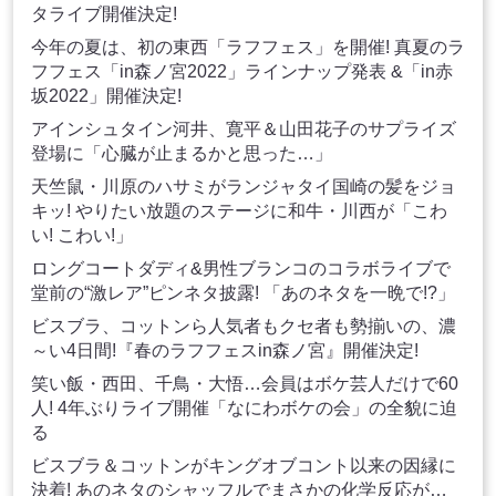
タライブ開催決定!
今年の夏は、初の東西「ラフフェス」を開催! 真夏のラ
フフェス「in森ノ宮2022」ラインナップ発表 &「in赤
坂2022」開催決定!
アインシュタイン河井、寛平＆山田花子のサプライズ
登場に「心臓が止まるかと思った…」
天竺鼠・川原のハサミがランジャタイ国崎の髪をジョ
キッ! やりたい放題のステージに和牛・川西が「こわ
い! こわい!」
ロングコートダディ&男性ブランコのコラボライブで
堂前の“激レア”ピンネタ披露! 「あのネタを一晩で!?」
ビスブラ、コットンら人気者もクセ者も勢揃いの、濃
～い4日間!『春のラフフェスin森ノ宮』開催決定!
笑い飯・西田、千鳥・大悟…会員はボケ芸人だけで60
人! 4年ぶりライブ開催「なにわボケの会」の全貌に迫
る
ビスブラ＆コットンがキングオブコント以来の因縁に
決着! あのネタのシャッフルでまさかの化学反応が…