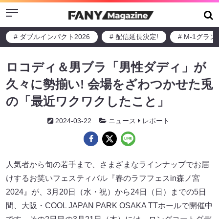
Menu
# ダブルインパクト2026
# 配信延長決定!
# M-1グラ
ロコディ＆男ブラ「男性ダディ」が
久々に勢揃い! 会場をざわつかせた兎
の「最近ワクワクしたこと」
2024-03-22
ニュース
レポート
人気者から旬の若手まで、さまざまなラインナップでお届
けするお笑いフェスティバル『春のラフフェスin森ノ宮
2024』が、3月20日（水・祝）から24日（日）までの5日
間、大阪・COOL JAPAN PARK OSAKA TTホールで開催中