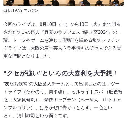
出典:
FANY マガジン
今回のライブは、8月10日（土）から13日（火）まで開催
された笑いの祭典『真夏のラフフェスin森ノ宮2024』の一
環。トークやゲームを通じて“距離”を縮める爆笑マッチン
グライブは、大阪の若手芸人ウラ事情ものぞき見できる貴
重な時間となりました。
“クセが強い”といろの大喜利を大予想！
“友だち候補”の大阪芸人チームとして出演したのは、ツー
トライブ（たかのり、周平魂）、セルライトスパ （肥後裕
之、大須賀健剛）、豪快キャプテン（べーやん、山下ギャ
ンブルゴリラ）、はるかぜに告ぐ（とんず、一色とい
ろ）、清川雄司という面々です。