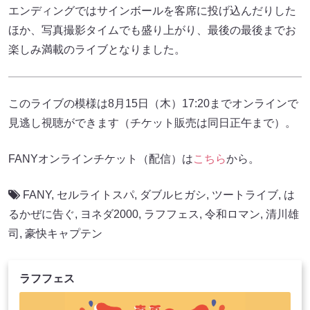
エンディングではサインボールを客席に投げ込んだりした
ほか、写真撮影タイムでも盛り上がり、最後の最後までお
楽しみ満載のライブとなりました。
このライブの模様は8月15日（木）17:20までオンラインで
見逃し視聴ができます（チケット販売は同日正午まで）。
FANYオンラインチケット（配信）は
こちら
から。
FANY
,
セルライトスパ
,
ダブルヒガシ
,
ツートライブ
,
は
るかぜに告ぐ
,
ヨネダ2000
,
ラフフェス
,
令和ロマン
,
清川雄
司
,
豪快キャプテン
ラフフェス