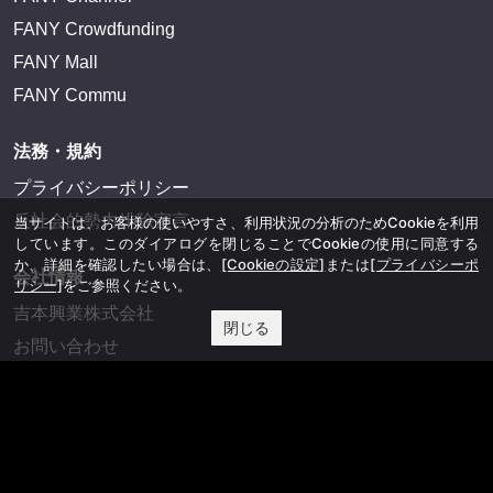
FANY Crowdfunding
FANY Mall
FANY Commu
法務・規約
プライバシーポリシー
反社会的勢力排除宣言
当サイトは、お客様の使いやすさ、利用状況の分析のためCookieを利用
しています。このダイアログを閉じることでCookieの使用に同意する
か、詳細を確認したい場合は、
[Cookieの設定]
または
[プライバシーポ
会社情報
リシー]
をご参照ください。
吉本興業株式会社
閉じる
お問い合わせ
その他
よしもとニュースセンターアーカイブ