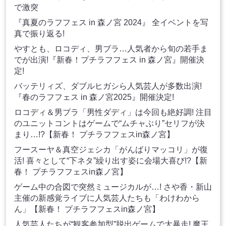
で激突
『真夏のラフフェス in 森ノ宮 2024』 全イベントを写
真で振り返る!
やすとも、ロコディ、男ブラ…人気者から旬の若手ま
でが出演!『新春！プチラフフェス in 森ノ宮』開催決
定!
バッテリィズ、ダブルヒガシら人気芸人が多数出演!
『春のラフフェス in 森ノ宮2025』開催決定!
ロコディ＆男ブラ「男性ダディ」は今回も絶好調! 注目
のユニットコントはゲームで“ムチャぶり”セリフが決
まり…!?【新春！ プチラフフェスin森ノ宮】
フースーヤ＆真空ジェシカ「がんばりマッコリ」が復
活! 喜々として“下ネタ”繰り出す姿に会場大喜び!?【新
春！ プチラフフェスin森ノ宮】
ゲーム中の合図で突然ミュージカルが…! さや香・新山
主催の新感覚ライブに人気芸人たちも「わけわから
ん」【新春！ プチラフフェスin森ノ宮】
人気芸人たちが“観客参加型”脱出ゲームで大暴走! 魔王