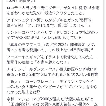
2024』開催決定!
ロコディ＆男ブラ「男性ダディ」が久々に勢揃い! 会場
をざわつかせた兎の「最近ワクワクしたこと」
アインシュタイン河井らがダブルヒガシの“悪行”を
続々告発! 「ブチ切れてます。僕は許しません！」
ケンドーコバヤシとハリウッドザコシショウ“伝説のラ
イブ”が令和に復活! 「オレは戦い続けている」
『真夏のラフフェス in 森ノ宮 2024』開催決定! 人気
者・クセ者も勢揃いの、これ以上ない4日間が再び!
フースーヤのギャグをイラストで映像化してみたら…
衝撃作の連続に「本家を超えるな！」
ナイチンゲールダンス・ヤスが巨人師匠をひざ枕!? 9
番街レトロと2組で“大阪で売れるため”のスパルタ授業
「鳥人」「コーンフレーク」「ディラン・マッケイ」
…鉄板ネタ大集合でバンビーノが「ダンソン」をやら
なかった理由とは!?
令和ロマンとヨネダ2000が選んだ“大阪の友だち”は
「圧倒的笑顔」のあの男!? 東西人気芸人が爆笑ゲーム