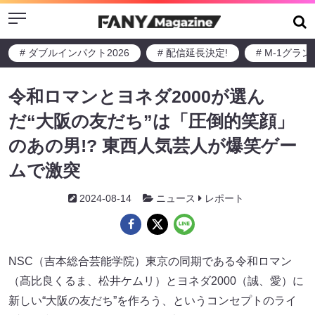
Menu
# ダブルインパクト2026
# 配信延長決定!
# M-1グラ
令和ロマンとヨネダ2000が選ん
だ“大阪の友だち”は「圧倒的笑顔」
のあの男!? 東西人気芸人が爆笑ゲー
ムで激突
2024-08-14
ニュース
レポート
NSC（吉本総合芸能学院）東京の同期である令和ロマン
（髙比良くるま、松井ケムリ）とヨネダ2000（誠、愛）に
新しい“大阪の友だち”を作ろう、というコンセプトのライ