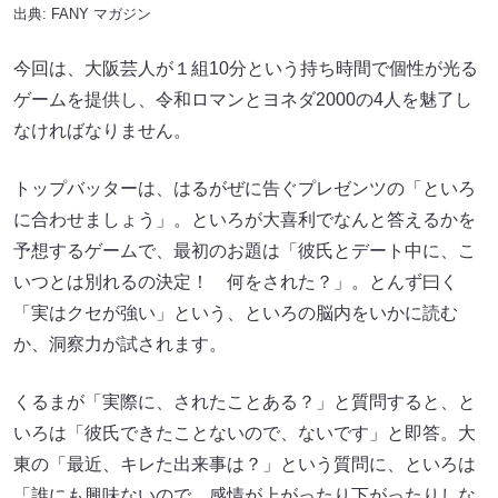
出典:
FANY マガジン
今回は、大阪芸人が１組10分という持ち時間で個性が光る
ゲームを提供し、令和ロマンとヨネダ2000の4人を魅了し
なければなりません。
トップバッターは、はるがぜに告ぐプレゼンツの「といろ
に合わせましょう」。といろが大喜利でなんと答えるかを
予想するゲームで、最初のお題は「彼氏とデート中に、こ
いつとは別れるの決定！ 何をされた？」。とんず曰く
「実はクセが強い」という、といろの脳内をいかに読む
か、洞察力が試されます。
くるまが「実際に、されたことある？」と質問すると、と
いろは「彼氏できたことないので、ないです」と即答。大
東の「最近、キレた出来事は？」という質問に、といろは
「誰にも興味ないので、感情が上がったり下がったりしな