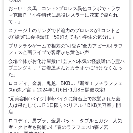
お～い！久馬、コント×プロレス異色コラボでトラウ
マ克服!? 「小学時代に悪役レスラーに花束で殴られ
て…」
ステージ上のリングでド迫力のプロレスが! コントと
の“競演”に会場熱狂「50超えても小学生の気分に」
プリクラやゲームで相方の“可愛さ”全力アピール! ラフ
フェス企画ライブで客席から黄色い声
会場全体がお化け屋敷に! 芸人の本気の怪談噺に心霊ハ
プニングも…「古着屋さんとカラオケに行けなくなっ
た」
ロコディ、金属、鬼越、BKB…『新春！プチラフフェ
スin森ノ宮 』2024年1月6日~1月8日開催決定!
“元美容師”バイク川崎バイクに舞台上で散髪された芸
人は果たして…!? 1日限りのリアル「BKB美容室」開
店
ロコディ、男ブラ、金属バット、ダブルヒガシ…人気
者・クセ者も勢揃い!『春のラフフェスin森ノ宮