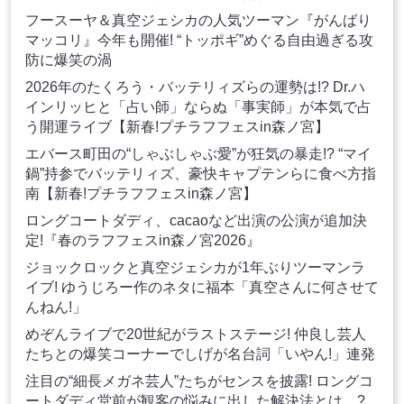
フースーヤ＆真空ジェシカの人気ツーマン『がんばり
マッコリ』今年も開催! “トッポギ”めぐる自由過ぎる攻
防に爆笑の渦
2026年のたくろう・バッテリィズらの運勢は!? Dr.ハ
インリッヒと「占い師」ならぬ「事実師」が本気で占
う開運ライブ【新春!プチラフフェスin森ノ宮】
エバース町田の“しゃぶしゃぶ愛”が狂気の暴走!? “マイ
鍋”持参でバッテリィズ、豪快キャプテンらに食べ方指
南【新春!プチラフフェスin森ノ宮】
ロングコートダディ、cacaoなど出演の公演が追加決
定!『春のラフフェスin森ノ宮2026』
ジョックロックと真空ジェシカが1年ぶりツーマンラ
イブ! ゆうじろー作のネタに福本「真空さんに何させて
んねん!」
めぞんライブで20世紀がラストステージ! 仲良し芸人
たちとの爆笑コーナーでしげが名台詞「いやん!」連発
注目の“細長メガネ芸人”たちがセンスを披露! ロングコ
ートダディ堂前が観客の悩みに出した解決法とは…?