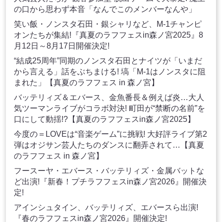
の口から思わず本音「なんでこのメンバーなんや」
笑い飯・ノンスタ石田・銀シャリなど、M-1チャンピ
オンたちが集結!『真夏のラフフェスin森ノ宮2025』8
月12日～8月17日開催決定!
“結成25周年”同期のノンスタ石田とナイツが「いまだ
から言える」話をぶちまける! 塙「M-1はノンスタに阻
まれた」【真夏のラフフェス in 森ノ宮】
バッテリィズ＆エバース、金魚番長＆例えば炎…大人
気ツーマンライブがコラボ対決! 町田が“禁断の名前”を
口にして動揺!?【真夏のラフフェスin森ノ宮2025】
今度の＝LOVEは“音楽ゲーム”に挑戦! 大好評ライブ第2
弾はオジサン芸人たちのダンスに翻弄されて…【真夏
のラフフェス in 森ノ宮】
フースーヤ・エバース・バッテリィズ・金属バットな
ど出演!『新春！プチラフフェスin森ノ宮2026』開催決
定!
アインシュタイン、バッテリィズ、エバースら出演!
『春のラフフェスin森ノ宮2026』開催決定!