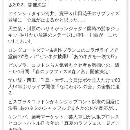
坂2022」開催決定!
アインシュタイン河井、寛平＆山田花子のサプライズ
登場に「心臓が止まるかと思った…」
天竺鼠・川原のハサミがランジャタイ国崎の髪をジョ
キッ! やりたい放題のステージに和牛・川西が「こわ
い! こわい!」
ロングコートダディ&男性ブランコのコラボライブで
堂前の“激レア”ピンネタ披露! 「あのネタを一晩で!?」
ビスブラ、コットンら人気者もクセ者も勢揃いの、濃
～い4日間!『春のラフフェスin森ノ宮』開催決定!
笑い飯・西田、千鳥・大悟…会員はボケ芸人だけで60
人! 4年ぶりライブ開催「なにわボケの会」の全貌に迫
る
ビスブラ＆コットンがキングオブコント以来の因縁に
決着! あのネタのシャッフルでまさかの化学反応が…
ケンコバ、藤崎マーケット…芸人軍団が大阪プロレス
とコントバトル!? 今年の「真夏のラフフェス」見どこ
ろ紹介