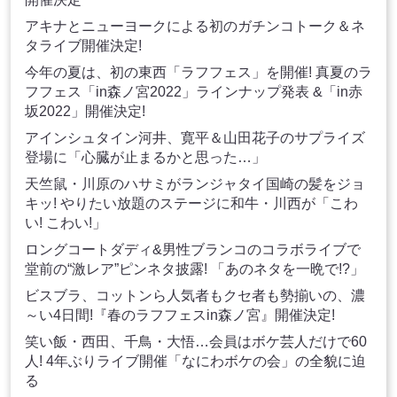
アキナとニューヨークによる初のガチンコトーク＆ネ
タライブ開催決定!
今年の夏は、初の東西「ラフフェス」を開催! 真夏のラ
フフェス「in森ノ宮2022」ラインナップ発表 &「in赤
坂2022」開催決定!
アインシュタイン河井、寛平＆山田花子のサプライズ
登場に「心臓が止まるかと思った…」
天竺鼠・川原のハサミがランジャタイ国崎の髪をジョ
キッ! やりたい放題のステージに和牛・川西が「こわ
い! こわい!」
ロングコートダディ&男性ブランコのコラボライブで
堂前の“激レア”ピンネタ披露! 「あのネタを一晩で!?」
ビスブラ、コットンら人気者もクセ者も勢揃いの、濃
～い4日間!『春のラフフェスin森ノ宮』開催決定!
笑い飯・西田、千鳥・大悟…会員はボケ芸人だけで60
人! 4年ぶりライブ開催「なにわボケの会」の全貌に迫
る