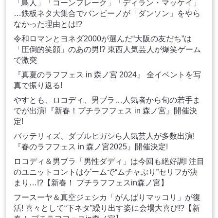
「鳥人」「コーンフレーク」「ディラン・マッケイ」
…鉄板ネタ大集合でバンビーノが「ダンソン」をやら
なかった理由とは!?
令和ロマンとヨネダ2000が選んだ“大阪の友だち”は
「圧倒的笑顔」のあの男!? 東西人気芸人が爆笑ゲーム
で激突
『真夏のラフフェス in 森ノ宮 2024』 全イベントを写
真で振り返る!
やすとも、ロコディ、男ブラ…人気者から旬の若手ま
でが出演!『新春！プチラフフェス in 森ノ宮』開催決
定!
バッテリィズ、ダブルヒガシら人気芸人が多数出演!
『春のラフフェス in 森ノ宮2025』開催決定!
ロコディ＆男ブラ「男性ダディ」は今回も絶好調! 注目
のユニットコントはゲームで“ムチャぶり”セリフが決
まり…!?【新春！ プチラフフェスin森ノ宮】
フースーヤ＆真空ジェシカ「がんばりマッコリ」が復
活! 喜々として“下ネタ”繰り出す姿に会場大喜び!?【新