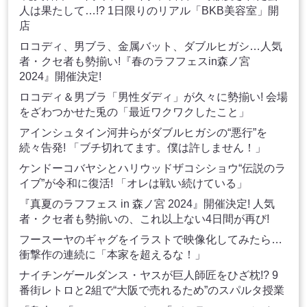
人は果たして…!? 1日限りのリアル「BKB美容室」開
店
ロコディ、男ブラ、金属バット、ダブルヒガシ…人気
者・クセ者も勢揃い!『春のラフフェスin森ノ宮
2024』開催決定!
ロコディ＆男ブラ「男性ダディ」が久々に勢揃い! 会場
をざわつかせた兎の「最近ワクワクしたこと」
アインシュタイン河井らがダブルヒガシの“悪行”を
続々告発! 「ブチ切れてます。僕は許しません！」
ケンドーコバヤシとハリウッドザコシショウ“伝説のラ
イブ”が令和に復活! 「オレは戦い続けている」
『真夏のラフフェス in 森ノ宮 2024』開催決定! 人気
者・クセ者も勢揃いの、これ以上ない4日間が再び!
フースーヤのギャグをイラストで映像化してみたら…
衝撃作の連続に「本家を超えるな！」
ナイチンゲールダンス・ヤスが巨人師匠をひざ枕!? 9
番街レトロと2組で“大阪で売れるため”のスパルタ授業