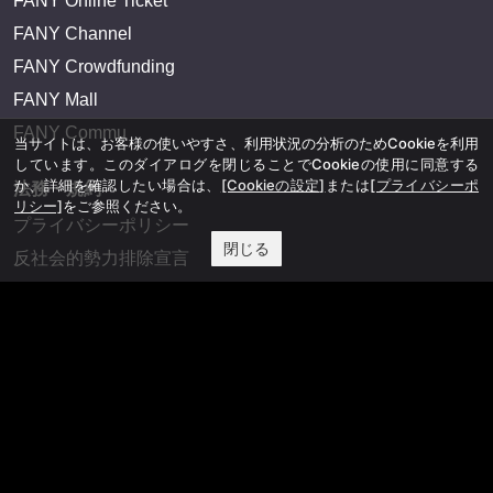
FANY Online Ticket
FANY Channel
FANY Crowdfunding
FANY Mall
FANY Commu
当サイトは、お客様の使いやすさ、利用状況の分析のためCookieを利用
しています。このダイアログを閉じることでCookieの使用に同意する
か、詳細を確認したい場合は、
[Cookieの設定]
または
[プライバシーポ
法務・規約
リシー]
をご参照ください。
プライバシーポリシー
閉じる
反社会的勢力排除宣言
会社情報
吉本興業株式会社
お問い合わせ
その他
よしもとニュースセンターアーカイブ