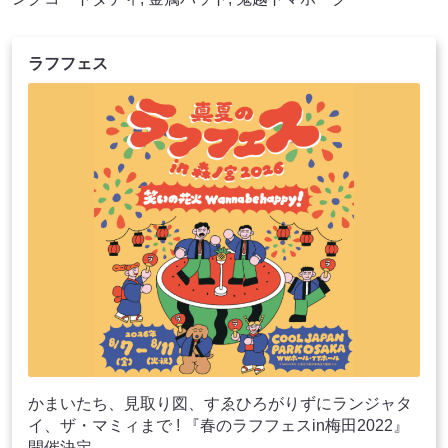
ラフフェス
かまいたち、見取り図、すゑひろがりずにランジャタ
イ、ザ・マミィまで ! 『春のラフフェスin梅田2022』
開催決定