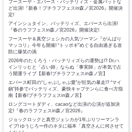
フースーヤ・エバース・バッテリィズ・金属バットな
ど出演!『新春！プチラフフェスin森ノ宮2026』開催決
定!
アインシュタイン、バッテリィズ、エバースら出演!
『春のラフフェスin森ノ宮2026』開催決定!
フースーヤ＆真空ジェシカの人気ツーマン『がんばり
マッコリ』今年も開催! “トッポギ”めぐる自由過ぎる攻
防に爆笑の渦
2026年のたくろう・バッテリィズらの運勢は!? Dr.ハ
インリッヒと「占い師」ならぬ「事実師」が本気で占
う開運ライブ【新春!プチラフフェスin森ノ宮】
エバース町田の“しゃぶしゃぶ愛”が狂気の暴走!? “マイ
鍋”持参でバッテリィズ、豪快キャプテンらに食べ方指
南【新春!プチラフフェスin森ノ宮】
ロングコートダディ、cacaoなど出演の公演が追加決
定!『春のラフフェスin森ノ宮2026』
ジョックロックと真空ジェシカが1年ぶりツーマンラ
イブ! ゆうじろー作のネタに福本「真空さんに何させて