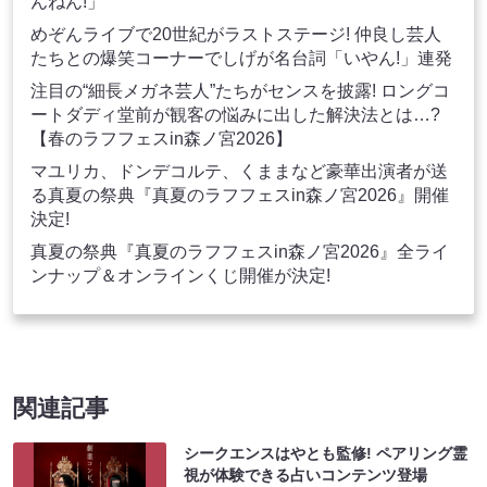
んねん!」
めぞんライブで20世紀がラストステージ! 仲良し芸人
たちとの爆笑コーナーでしげが名台詞「いやん!」連発
注目の“細長メガネ芸人”たちがセンスを披露! ロングコ
ートダディ堂前が観客の悩みに出した解決法とは…?
【春のラフフェスin森ノ宮2026】
マユリカ、ドンデコルテ、くままなど豪華出演者が送
る真夏の祭典『真夏のラフフェスin森ノ宮2026』開催
決定!
真夏の祭典『真夏のラフフェスin森ノ宮2026』全ライ
ンナップ＆オンラインくじ開催が決定!
関連記事
シークエンスはやとも監修! ペアリング霊
視が体験できる占いコンテンツ登場