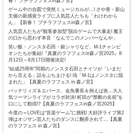
春！ プチラフフェスin森ノ宮】
ゲーム中の合図で突然ミュージカルが…! さや香・新山
主催の新感覚ライブに人気芸人たちも「わけわから
ん」【新春！ プチラフフェスin森ノ宮】
人気芸人たちが“観客参加型”脱出ゲームで大暴走! 魔王
の口から思わず本音「なんでこのメンバーなんや」
笑い飯・ノンスタ石田・銀シャリなど、M-1チャンピ
オンたちが集結!『真夏のラフフェスin森ノ宮2025』8
月12日～8月17日開催決定!
“結成25周年”同期のノンスタ石田とナイツが「いまだ
から言える」話をぶちまける! 塙「M-1はノンスタに阻
まれた」【真夏のラフフェス in 森ノ宮】
バッテリィズ＆エバース、金魚番長＆例えば炎…大人
気ツーマンライブがコラボ対決! 町田が“禁断の名前”を
口にして動揺!?【真夏のラフフェスin森ノ宮2025】
今度の＝LOVEは“音楽ゲーム”に挑戦! 大好評ライブ第2
弾はオジサン芸人たちのダンスに翻弄されて…【真夏
のラフフェス in 森ノ宮】