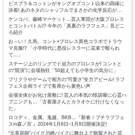
ビスブラ＆コットンがキングオブコント以来の因縁に
決着! あのネタのシャッフルでまさかの化学反応が…
ケンコバ、藤崎マーケット…芸人軍団が大阪プロレス
とコントバトル!? 今年の「真夏のラフフェス」見どこ
ろ紹介
お～い！久馬、コント×プロレス異色コラボでトラウ
マ克服!? 「小学時代に悪役レスラーに花束で殴られ
て…」
ステージ上のリングでド迫力のプロレスが! コントと
の“競演”に会場熱狂「50超えても小学生の気分に」
プリクラやゲームで相方の“可愛さ”全力アピール! ラフ
フェス企画ライブで客席から黄色い声
会場全体がお化け屋敷に! 芸人の本気の怪談噺に心霊ハ
プニングも…「古着屋さんとカラオケに行けなくなっ
た」
ロコディ、金属、鬼越、BKB…『新春！プチラフフェ
スin森ノ宮 』2024年1月6日~1月8日開催決定!
“元美容師”バイク川崎バイクに舞台上で散髪された芸