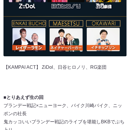
【KAMPAI ACT】 ZiDol、日谷ヒロノリ、RG楽団
■とりあえず生の回
ブランデー戦記×ニューヨーク、バイク川崎バイク、ニッ
ポンの社長
鬼カッコいいブランデー戦記のライブを堪能しBKBでぶち
上り