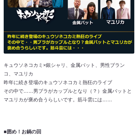
キュウソネコカミ×銀シャリ、金属バット、男性ブラン
コ、マユリカ
昨年に続き登場のキュウソネコカミ熱狂のライブ
その中で……男ブラがカップルとなり（？）金属バットと
マユリカが褒め合うらしいです。筋斗雲には……
■囲め！お鍋の回