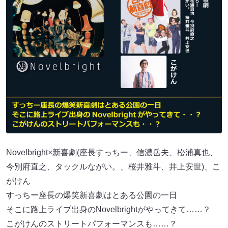
Novelbright×新喜劇(座長すっちー、信濃岳夫、松浦真也、
今別府直之、タックルながい。、桜井雅斗、井上安世)、こ
がけん
すっちー座長の爆笑新喜劇はとある公園の一日
そこに路上ライブ出身のNovelbrightがやってきて……？
こがけんのストリートパフォーマンスも……？