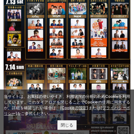
当サイトは、お客様の使いやすさ、利用状況の分析のためCookieを利用
しています。このダイアログを閉じることでCookieの使用に同意する
か、詳細を確認したい場合は、
[Cookieの設定]
または
[プライバシーポ
リシー]
をご参照ください。
閉じる