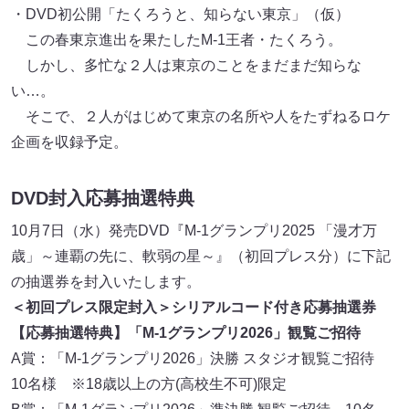
・DVD初公開「たくろうと、知らない東京」（仮）
この春東京進出を果たしたM-1王者・たくろう。
しかし、多忙な２人は東京のことをまだまだ知らな
い…。
そこで、２人がはじめて東京の名所や人をたずねるロケ
企画を収録予定。
DVD封入応募抽選特典
10月7日（水）発売DVD『M-1グランプリ2025 「漫才万
歳」～連覇の先に、軟弱の星～』（初回プレス分）に下記
の抽選券を封入いたします。
＜初回プレス限定封入＞シリアルコード付き応募抽選券
【応募抽選特典】「M-1グランプリ2026」観覧ご招待
A賞：「M-1グランプリ2026」決勝 スタジオ観覧ご招待
10名様 ※18歳以上の方(高校生不可)限定