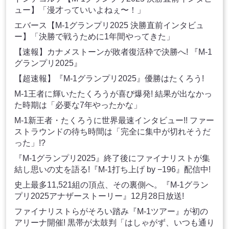
ュー】「漫才っていいよねぇ〜！」
エバース【M-1グランプリ2025 決勝直前インタビュ
ー】「決勝で戦うために1年間やってきた」
【速報】カナメストーンが敗者復活枠で決勝へ! 『M-1
グランプリ2025』
【超速報】『M-1グランプリ2025』優勝はたくろう!
M-1王者に輝いたたくろうが喜び爆発! 結果が出なかっ
た時期は「必要な7年やったかな」
M-1新王者・たくろうに世界最速インタビュー!! ファー
ストラウンドの待ち時間は「完全に集中が切れそうだ
った」!?
『M-1グランプリ2025』終了後にファイナリストが集
結し思いの丈を語る!『M-1打ち上げ by −196』配信中!
史上最多11,521組の頂点、その裏側へ。『M-1グラン
プリ2025アナザーストーリー』12月28日放送!
ファイナリストらがそろい踏み『M-1ツアー』が初の
アリーナ開催! 黒帯が太鼓判「はしゃがず、いつも通り