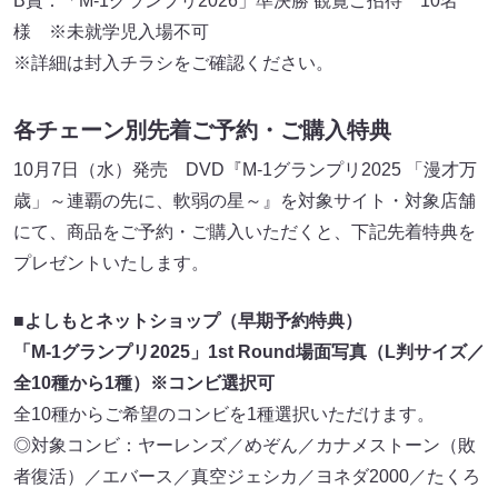
B賞：「M-1グランプリ2026」準決勝 観覧ご招待 10名
様 ※未就学児入場不可
※詳細は封入チラシをご確認ください。
各チェーン別先着ご予約・ご購入特典
10月7日（水）発売 DVD『M-1グランプリ2025 「漫才万
歳」～連覇の先に、軟弱の星～』を対象サイト・対象店舗
にて、商品をご予約・ご購入いただくと、下記先着特典を
プレゼントいたします。
■よしもとネットショップ（早期予約特典）
「M-1グランプリ2025」1st Round場面写真（L判サイズ／
全10種から1種）※コンビ選択可
全10種からご希望のコンビを1種選択いただけます。
◎対象コンビ：ヤーレンズ／めぞん／カナメストーン（敗
者復活）／エバース／真空ジェシカ／ヨネダ2000／たくろ