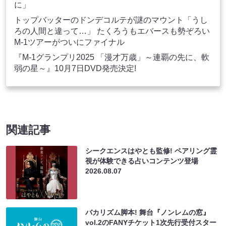
に」
トップバッターのドンデコルテが謎のマウント「うし
ろの人間と違って…」 たくろうもエバースも勢ぞろい
M-1ツアーがついにファイナル
『M-1グランプリ2025 「漫才万歳」～連覇の先に、軟
弱の星～』10月7日DVD発売決定!
関連記事
シークエンスはやとも監修! ペアリング霊
視が体験できる占いコンテンツ登場
2026.08.07
バカリズム脚本! 舞台『ノンレムの窓』
vol.2のFANYチケット1次先行受付スター