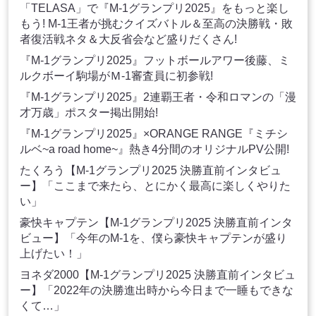
「TELASA」で『M-1グランプリ2025』をもっと楽し
もう! M-1王者が挑むクイズバトル＆至高の決勝戦・敗
者復活戦ネタ＆大反省会など盛りだくさん!
『M-1グランプリ2025』フットボールアワー後藤、ミ
ルクボーイ駒場がＭ-1審査員に初参戦!
『M-1グランプリ2025』2連覇王者・令和ロマンの「漫
才万歳」ポスター掲出開始!
『M-1グランプリ2025』×ORANGE RANGE『ミチシ
ルベ~a road home~』熱き4分間のオリジナルPV公開!
たくろう【M-1グランプリ2025 決勝直前インタビュ
ー】「ここまで来たら、とにかく最高に楽しくやりた
い」
豪快キャプテン【M-1グランプリ2025 決勝直前インタ
ビュー】「今年のM-1を、僕ら豪快キャプテンが盛り
上げたい！」
ヨネダ2000【M-1グランプリ2025 決勝直前インタビュ
ー】「2022年の決勝進出時から今日まで一睡もできな
くて…」