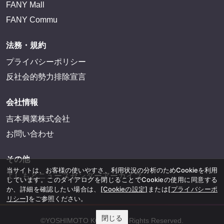
FANY Mall
FANY Commu
法務・規約
プライバシーポリシー
反社会的勢力排除宣言
会社情報
吉本興業株式会社
お問い合わせ
その他
当サイトは、お客様の使いやすさ、利用状況の分析のためCookieを利用
よしもとニュースセンターアーカイブ
しています。このダイアログを閉じることでCookieの使用に同意する
か、詳細を確認したい場合は、
[Cookieの設定]
または
[プライバシーポ
リシー]
をご参照ください。
閉じる
©YOSHIMOTO KOGYO, All Rights Reserved.