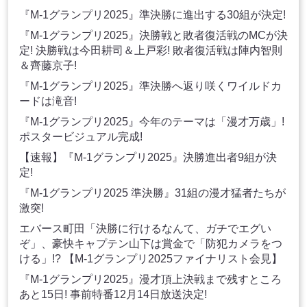
『M-1グランプリ2025』準決勝に進出する30組が決定!
『M-1グランプリ2025』決勝戦と敗者復活戦のMCが決
定! 決勝戦は今田耕司＆上戸彩! 敗者復活戦は陣内智則
＆齊藤京子!
『M-1グランプリ2025』準決勝へ返り咲くワイルドカ
ードは滝音!
『M-1グランプリ2025』今年のテーマは「漫才万歳」!
ポスタービジュアル完成!
【速報】『M-1グランプリ2025』決勝進出者9組が決
定!
『M-1グランプリ2025 準決勝』31組の漫才猛者たちが
激突!
エバース町田「決勝に行けるなんて、ガチでエグい
ぞ」、豪快キャプテン山下は賞金で「防犯カメラをつ
ける」!? 【M-1グランプリ2025ファイナリスト会見】
『M-1グランプリ2025』漫才頂上決戦まで残すところ
あと15日! 事前特番12月14日放送決定!