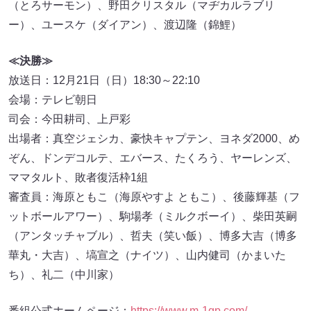
（とろサーモン）、野田クリスタル（マヂカルラブリ
ー）、ユースケ（ダイアン）、渡辺隆（錦鯉）
≪決勝≫
放送日：12月21日（日）18:30～22:10
会場：テレビ朝日
司会：今田耕司、上戸彩
出場者：真空ジェシカ、豪快キャプテン、ヨネダ2000、め
ぞん、ドンデコルテ、エバース、たくろう、ヤーレンズ、
ママタルト、敗者復活枠1組
審査員：海原ともこ（海原やすよ ともこ）、後藤輝基（フ
ットボールアワー）、駒場孝（ミルクボーイ）、柴田英嗣
（アンタッチャブル）、哲夫（笑い飯）、博多大吉（博多
華丸・大吉）、塙宣之（ナイツ）、山内健司（かまいた
ち）、礼二（中川家）
番組公式ホームページ：
https://www.m-1gp.com/