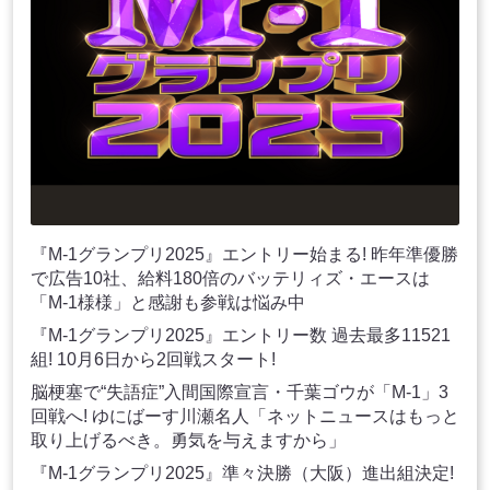
『M-1グランプリ2025』エントリー始まる! 昨年準優勝
で広告10社、給料180倍のバッテリィズ・エースは
「M-1様様」と感謝も参戦は悩み中
『M-1グランプリ2025』エントリー数 過去最多11521
組! 10月6日から2回戦スタート!
脳梗塞で“失語症”入間国際宣言・千葉ゴウが「M-1」3
回戦へ! ゆにばーす川瀬名人「ネットニュースはもっと
取り上げるべき。勇気を与えますから」
『M-1グランプリ2025』準々決勝（大阪）進出組決定!