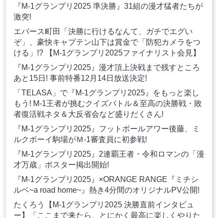
『M-1グランプリ2025 準決勝』31組の漫才猛者たちが
激突!
エバース町田「決勝に行けるなんて、ガチでエグい
ぞ」、豪快キャプテン山下は賞金で「防犯カメラをつ
ける」!? 【M-1グランプリ2025ファイナリスト会見】
『M-1グランプリ2025』漫才頂上決戦まで残すところ
あと15日! 事前特番12月14日放送決定!
「TELASA」で『M-1グランプリ2025』をもっと楽し
もう! M-1王者が挑むクイズバトル＆至高の決勝戦・敗
者復活戦ネタ＆大反省会など盛りだくさん!
『M-1グランプリ2025』フットボールアワー後藤、ミ
ルクボーイ駒場がＭ-1審査員に初参戦!
『M-1グランプリ2025』2連覇王者・令和ロマンの「漫
才万歳」ポスター掲出開始!
『M-1グランプリ2025』×ORANGE RANGE『ミチシ
ルベ~a road home~』熱き4分間のオリジナルPV公開!
たくろう【M-1グランプリ2025 決勝直前インタビュ
ー】「ここまで来たら、とにかく最高に楽しくやりた