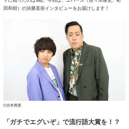
トに残ったのは9組。今回は、エバース（佐々木隆史、町
田和樹）の決勝直前インタビューをお届けします！
©吉本興業
「ガチでエグいぞ」で流行語大賞を！？