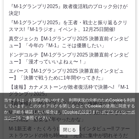
『M-1グランプリ2025』敗者復活戦のブロック分けが
決定!
『M-1グランプリ2025』を王者・戦士と振り返るクリ
スマス!『M-1ラジオ』イベント、12月25日開催!
真空ジェシカ【M-1グランプリ2025 決勝直前インタビ
ュー】「今年の『M-1』こそは優勝したい」
ドンデコルテ【M-1グランプリ2025 決勝直前インタビ
ュー】「漫才っていいよねぇ〜！」
エバース【M-1グランプリ2025 決勝直前インタビュ
ー】「決勝で戦うために1年間やってきた」
【速報】カナメストーンが敗者復活枠で決勝へ! 『M-1
グランプリ2025』
当サイトは、お客様の使いやすさ、利用状況の分析のためCookieを利用
【超速報】『M-1グランプリ2025』優勝はたくろう!
しています。このダイアログを閉じることでCookieの使用に同意する
か、詳細を確認したい場合は、
[Cookieの設定]
または
[プライバシーポ
M-1王者に輝いたたくろうが喜び爆発! 結果が出なかっ
リシー]
をご参照ください。
た時期は「必要な7年やったかな」
M-1新王者・たくろうに世界最速インタビュー!! ファー
閉じる
ストラウンドの待ち時間は「完全に集中が切れそうだ