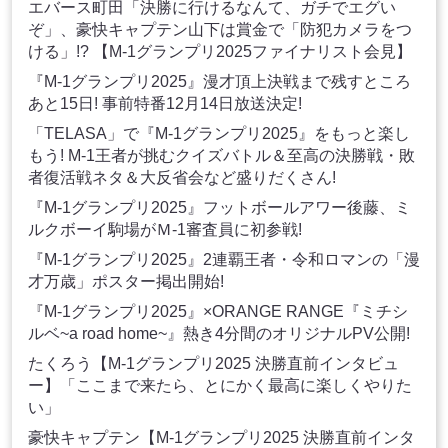
エバース町田「決勝に行けるなんて、ガチでエグい
ぞ」、豪快キャプテン山下は賞金で「防犯カメラをつ
ける」!? 【M-1グランプリ2025ファイナリスト会見】
『M-1グランプリ2025』漫才頂上決戦まで残すところ
あと15日! 事前特番12月14日放送決定!
「TELASA」で『M-1グランプリ2025』をもっと楽し
もう! M-1王者が挑むクイズバトル＆至高の決勝戦・敗
者復活戦ネタ＆大反省会など盛りだくさん!
『M-1グランプリ2025』フットボールアワー後藤、ミ
ルクボーイ駒場がＭ-1審査員に初参戦!
『M-1グランプリ2025』2連覇王者・令和ロマンの「漫
才万歳」ポスター掲出開始!
『M-1グランプリ2025』×ORANGE RANGE『ミチシ
ルベ~a road home~』熱き4分間のオリジナルPV公開!
たくろう【M-1グランプリ2025 決勝直前インタビュ
ー】「ここまで来たら、とにかく最高に楽しくやりた
い」
豪快キャプテン【M-1グランプリ2025 決勝直前インタ