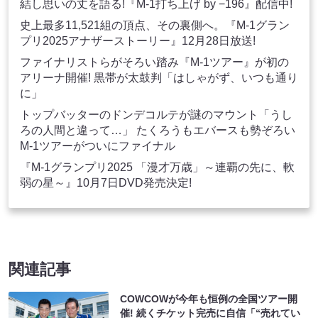
結し思いの丈を語る!『M-1打ち上げ by −196』配信中!
史上最多11,521組の頂点、その裏側へ。『M-1グラン
プリ2025アナザーストーリー』12月28日放送!
ファイナリストらがそろい踏み『M-1ツアー』が初の
アリーナ開催! 黒帯が太鼓判「はしゃがず、いつも通り
に」
トップバッターのドンデコルテが謎のマウント「うし
ろの人間と違って…」 たくろうもエバースも勢ぞろい
M-1ツアーがついにファイナル
『M-1グランプリ2025 「漫才万歳」～連覇の先に、軟
弱の星～』10月7日DVD発売決定!
関連記事
COWCOWが今年も恒例の全国ツアー開
催! 続くチケット完売に自信「“売れてい