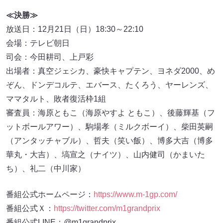
≪決勝≫
放送日：12月21日（日）18:30～22:10
会場：テレビ朝日
司会：今田耕司、上戸彩
出場者：真空ジェシカ、豪快キャプテン、ヨネダ2000、め
ぞん、ドンデコルテ、エバース、たくろう、ヤーレンズ、
ママタルト、敗者復活枠1組
審査員：海原ともこ（海原やすよ ともこ）、後藤輝基（フ
ットボールアワー）、駒場孝（ミルクボーイ）、柴田英嗣
（アンタッチャブル）、哲夫（笑い飯）、博多大吉（博多
華丸・大吉）、塙宣之（ナイツ）、山内健司（かまいた
ち）、礼二（中川家）
番組公式ホームページ：
https://www.m-1gp.com/
番組公式Ｘ：
https://twitter.com/m1grandprix
番組公式LINE：@m1grandprix