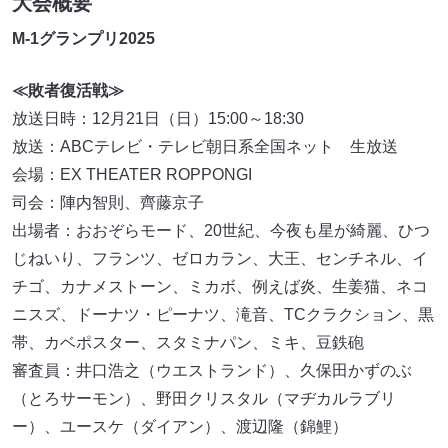
大会概要
M-1グランプリ2025
≪敗者復活戦≫
放送日時：12月21日（日）15:00～18:30
放送：ABCテレビ・テレビ朝日系全国ネット 生放送
会場：EX THEATER ROPPONGI
司会：陣内智則、齊藤京子
出場者：おおぞらモード、20世紀、今夜も星が綺麗、ひつ
じねいり、フランツ、ゼロカラン、大王、センチネル、イ
チゴ、カナメストーン、ミカボ、例えば炎、生姜猫、ネコ
ニスズ、ドーナツ・ピーナツ、滝音、TCクラクション、黒
帯、カベポスター、スタミナパン、ミキ、豆鉄砲
審査員：井口浩之（ウエストランド）、久保田かずのぶ
（とろサーモン）、野田クリスタル（マヂカルラブリ
ー）、ユースケ（ダイアン）、渡辺隆（錦鯉）