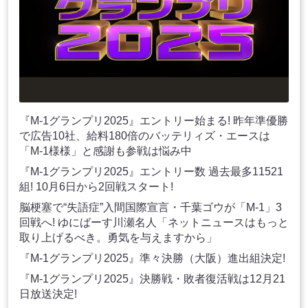
『M-1グランプリ2025』エントリー始まる! 昨年準優勝
で広告10社、給料180倍のバッテリィズ・エースは
「M-1様様」と感謝も参戦は悩み中
『M-1グランプリ2025』エントリー数 過去最多11521
組! 10月6日から2回戦スタート!
脳梗塞で“失語症”入間国際宣言・千葉ゴウが「M-1」3
回戦へ! ゆにばーす川瀬名人「ネットニュースはもっと
取り上げるべき。勇気を与えますから」
『M-1グランプリ2025』準々決勝（大阪）進出組決定!
『M-1グランプリ2025』決勝戦・敗者復活戦は12月21
日放送決定!