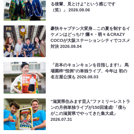
る後輩、見とけよ”という感じです
（笑）」
2026.08.06
豪快キャプテン大変身…この夏を制するイ
PR
ケメンはどっち!? 爛々・萌々＆CRAZY
COCOが大阪ステーションシティでコスメ
対決
2026.08.04
「吉本のキョンキョンを目指します!」 馬
場園梓“恒例”の単独ライブ、今年は 初の
名古屋公演も
2026.08.03
“滋賀県住みます芸人”ファミリーレストラ
ンの月例単独ライブが150回達成!「僕ら
がこの滋賀県でやってきた集大成」
2026.07.31