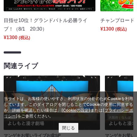
目指せ10位！グランドバトル必勝ライ
チャンプロード（8
ブ！（8/1 20:30）
¥1300
(税込)
¥1300
(税込)
関連ライブ
当サイトは、お客様の使いやすさ、利用状況の分析のためCookieを利用
しています。このダイアログを閉じることでCookieの使用に同意する
か、詳細を確認したい場合は、
[Cookieの設定]
または
[プライバシーポ
リシー]
をご参照ください。
閉じる
マンゲキお笑いライブお盆SP
マンゲキお笑い