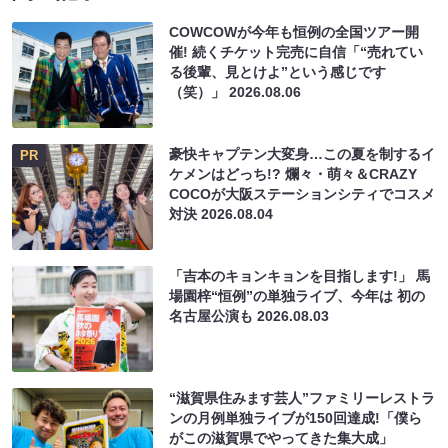
COWCOWが今年も恒例の全国ツアー開
催! 続くチケット完売に自信「“売れてい
る後輩、見とけよ”という感じです
（笑）」
2026.08.06
豪快キャプテン大変身…この夏を制するイ
PR
ケメンはどっち!? 爛々・萌々＆CRAZY
COCOが大阪ステーションシティでコスメ
対決
2026.08.04
「吉本のキョンキョンを目指します!」 馬
場園梓“恒例”の単独ライブ、今年は 初の
名古屋公演も
2026.08.03
“滋賀県住みます芸人”ファミリーレストラ
ンの月例単独ライブが150回達成!「僕ら
がこの滋賀県でやってきた集大成」