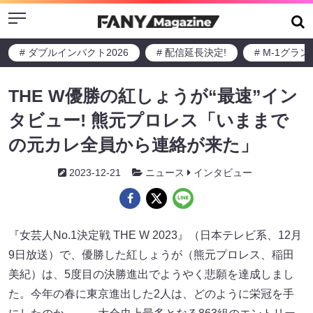
Menu
# ダブルインパクト2026
# 配信延長決定!
# M-1グラ
THE W優勝の紅しょうが“最速”イン
タビュー! 熊元プロレス「いままで
の元カレ全員から連絡が来た」
2023-12-21
ニュース
インタビュー
『女芸人No.1決定戦 THE W 2023』（日本テレビ系、12月
9日放送）で、優勝した紅しょうが（熊元プロレス、稲田
美紀）は、5度目の決勝進出でようやく悲願を達成しまし
た。今年の春に東京進出した2人は、どのように栄冠を手