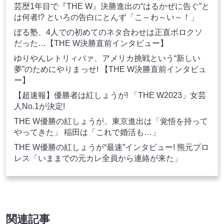
芸歴1年目で『THE W』決勝進出の“はるかぜに告ぐ”と
は何者!? といろの告白にとんず「こ～わ～い～！」
ぼる塾、4人での初めてのネタ合わせは正直ボロクソ
だった…【THE W決勝直前インタビュー】
ゆりやんレトリィバァ、アメリカ挑戦という“新しい
夢”のためにやりまっせ! 【THE W決勝直前インタビュ
ー】
【超速報】優勝者は紅しょうが! 「THE W2023」女芸
人No.1が決定!
THE W優勝の紅しょうが、東京進出は「覚悟を持って
やってきた」 稲田は「これで婚活も…」
THE W優勝の紅しょうが“最速”インタビュー! 熊元プロ
レス「いままでの元カレ全員から連絡が来た」
関連記事