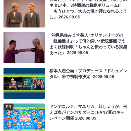
ネタ17本、3時間超の超絶ボリューム!!
「もうひとつ、大人の漫才師になれるよう
に」
2026.08.05
“沖縄県住みます芸人”オリオンリーグの
「組踊漫才」って何? 笑い×伝統芸能でう
まく伏線回収「ちゃんと伝わっている実感
あった」
2026.08.05
松本人志企画・プロデュース『ドキュメン
タル』米で初制作決定!
2026.08.05
ドンデコルテ、マユリカ、紅しょうが、例
PR
えば炎がアンバサダーに! FANY夏のキャ
ンペーン開催
2026.08.05