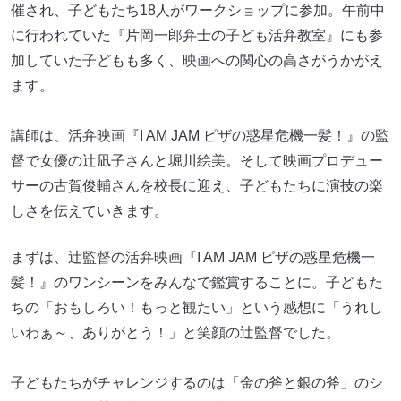
催され、子どもたち18人がワークショップに参加。午前中
に行われていた『片岡一郎弁士の子ども活弁教室』にも参
加していた子どもも多く、映画への関心の高さがうかがえ
ます。
講師は、活弁映画『I AM JAM ピザの惑星危機一髪！』の監
督で女優の辻凪子さんと堀川絵美。そして映画プロデュー
サーの古賀俊輔さんを校長に迎え、子どもたちに演技の楽
しさを伝えていきます。
まずは、辻監督の活弁映画『I AM JAM ピザの惑星危機一
髪！』のワンシーンをみんなで鑑賞することに。子どもた
ちの「おもしろい！もっと観たい」という感想に「うれし
いわぁ～、ありがとう！」と笑顔の辻監督でした。
子どもたちがチャレンジするのは「金の斧と銀の斧」のシ