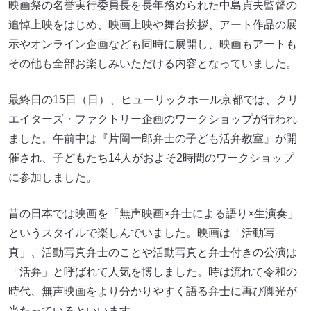
映画祭の名誉実行委員長を長年務められた中島貞夫監督の
追悼上映をはじめ、映画上映や舞台挨拶、アート作品の展
示やオンライン企画なども同時に展開し、映画もアートも
その他も全部お楽しみいただける内容となっていました。
最終日の15日（日）、ヒューリックホール京都では、クリ
エイターズ・ファクトリー企画のワークショップが行われ
ました。午前中は『片岡一郎弁士の子ども活弁教室』が開
催され、子どもたち14人がおよそ2時間のワークショップ
に参加しました。
昔の日本では映画を「無声映画×弁士による語り×生演奏」
というスタイルで楽しんでいました。映画は「活動写
真」、活動写真弁士のことや活動写真と弁士付きの公演は
「活弁」と呼ばれて人気を博しました。時は流れて令和の
時代、無声映画をより分かりやすく語る弁士に再び脚光が
当たっているといいます。