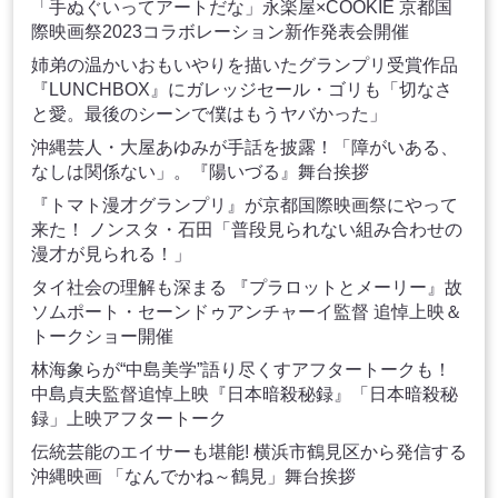
「手ぬぐいってアートだな」永楽屋×COOKIE 京都国
際映画祭2023コラボレーション新作発表会開催
姉弟の温かいおもいやりを描いたグランプリ受賞作品
『LUNCHBOX』にガレッジセール・ゴリも「切なさ
と愛。最後のシーンで僕はもうヤバかった」
沖縄芸人・大屋あゆみが手話を披露！「障がいある、
なしは関係ない」。『陽いづる』舞台挨拶
『トマト漫才グランプリ』が京都国際映画祭にやって
来た！ ノンスタ・石田「普段見られない組み合わせの
漫才が見られる！」
タイ社会の理解も深まる 『プラロットとメーリー』故
ソムポート・セーンドゥアンチャーイ監督 追悼上映＆
トークショー開催
林海象らが“中島美学”語り尽くすアフタートークも！
中島貞夫監督追悼上映『日本暗殺秘録』「日本暗殺秘
録」上映アフタートーク
伝統芸能のエイサーも堪能! 横浜市鶴見区から発信する
沖縄映画 「なんでかね～鶴見」舞台挨拶