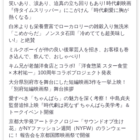
笑いあり、涙あり、迫真の立ち回りもあり! 時代劇映画
『侍タイムスリッパー』にこがけん「時代劇愛に胸が
熱くなる」
白米よりも栄養豊富でローカロリーの雑穀入り無洗米
「こめからだ」 ノンスタ石田「冷めてても超美味し
い!」と絶賛
ミルクボーイが仲の良い後輩芸人を招き、お客様も巻
き込んで、飲んで、おしゃべり!
キム兄が老舗洋食店とコラボ! 「洋食惣菜 スター食堂
× 木村祐一」100周年コラボプロジェクト発表
大分県別府市を舞台にした短編映画3作を一挙上映！
「別府短編映画祭」舞台挨拶
愛すべき「ちゃんばら」の魅力を深く考察！ 中島貞夫
監督追悼上映『時代劇は死なず ちゃんばら美学考』＆
トークイベント開催
京都大学発アートテクノロジー「サウンドオブ生け
花」がNYファッション週間（NYFW）のランウェー
に！ 報告会を京都国際映画祭で開催