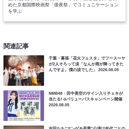
めた京都国際映画祭「後夜祭」でコミュニケーション
を学ぶ
関連記事
千葉・幕張「花火フェスタ」でフースーヤ
が2人そろって涙「なんか雨が降ってきた
んですよ。僕の涙でした」
2026.08.05
NMB48・田中美空のサイン入りチェキが
当たる! dバリューパスキャンペーン開催
2026.08.05
吉田たち“マンゲキ卒業”公演は年代ごとの