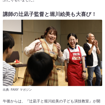
講師の辻凪子監督と堀川絵美も大喜び！
出典:
FANY マガジン
午後からは、『辻凪子と堀川絵美の子ども演技教室』が開