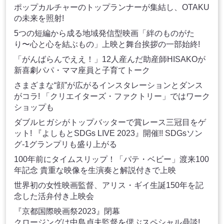
ポップカルチャーのトップランナーが集結し、OTAKU
の未来を照射!
5つの短編から成る地域発信型映画「絆のものがた
り〜心と心を結ぶもの」上映と舞台挨拶の一部始終!
「がんばらんでええ！」12人産んだ助産師HISAKOが
新喜劇パパ・ママ座員と子育てトーク
さまざまな“顔”が広がるインスタレーションとダンス
がコラ! 「クリエイターズ・ファクトリー」ではワーク
ショップも
ダブルヒガシがトップバッターで賞レース三冠目をゲ
ット! 『よしもとSDGs LIVE 2023』開催!! SDGsソン
グ-1グランプリも盛り上がる
100年前にタイムスリップ！「パテ・ベビー」渡来100
年記念 貴重な映像を生演奏と解説付きで上映
世界初の女性映画監督、アリス・ギイ生誕150年を記
念した活弁付き上映会
『京都国際映画祭2023』閉幕
クロージングは中島貞夫監督を偲ぶスペシャル鼎談!