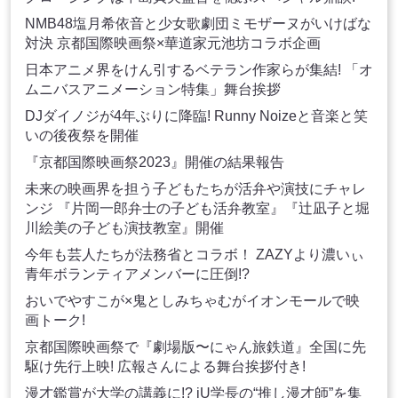
NMB48塩月希依音と少女歌劇団ミモザーヌがいけばな
対決 京都国際映画祭×華道家元池坊コラボ企画
日本アニメ界をけん引するベテラン作家らが集結! 「オ
ムニバスアニメーション特集」舞台挨拶
DJダイノジが4年ぶりに降臨! Runny Noizeと音楽と笑
いの後夜祭を開催
『京都国際映画祭2023』開催の結果報告
未来の映画界を担う子どもたちが活弁や演技にチャレ
ンジ 『片岡一郎弁士の子ども活弁教室』『辻凪子と堀
川絵美の子ども演技教室』開催
今年も芸人たちが法務省とコラボ！ ZAZYより濃いぃ
青年ボランティアメンバーに圧倒!?
おいでやすこが×鬼としみちゃむがイオンモールで映
画トーク!
京都国際映画祭で『劇場版〜にゃん旅鉄道』全国に先
駆け先行上映! 広報さんによる舞台挨拶付き!
漫才鑑賞が大学の講義に!? iU学長の“推し漫才師”を集