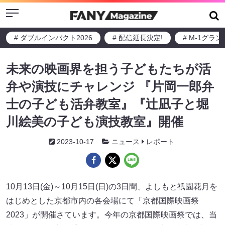
Menu
# ダブルインパクト2026
# 配信延長決定!
# M-1グラ
未来の映画界を担う子どもたちが活
弁や演技にチャレンジ 『片岡一郎弁
士の子ども活弁教室』『辻凪子と堀
川絵美の子ども演技教室』開催
2023-10-17
ニュース
レポート
10月13日(金)～10月15日(日)の3日間、よしもと祇園花月を
はじめとした京都市内の各会場にて「京都国際映画祭
2023」が開催さています。今年の京都国際映画祭では、当