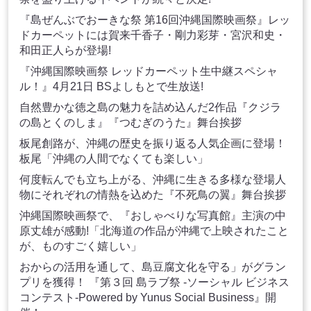
『島ぜんぶでおーきな祭 第16回沖縄国際映画祭』レッ
ドカーペットには賀来千香子・剛力彩芽・宮沢和史・
和田正人らが登場!
『沖縄国際映画祭 レッドカーペット生中継スペシャ
ル！』4月21日 BSよしもとで生放送!
自然豊かな徳之島の魅力を詰め込んだ2作品『クジラ
の島とくのしま』『つむぎのうた』舞台挨拶
板尾創路が、沖縄の歴史を振り返る人気企画に登場！
板尾「沖縄の人間でなくても楽しい」
何度転んでも立ち上がる、沖縄に生きる多様な登場人
物にそれぞれの情熱を込めた『不死鳥の翼』舞台挨拶
沖縄国際映画祭で、『おしゃべりな写真館』主演の中
原丈雄が感動!「北海道の作品が沖縄で上映されたこと
が、ものすごく嬉しい」
おからの活用を通して、島豆腐文化を守る」がグラン
プリを獲得！ 『第３回 島ラブ祭 -ソーシャル ビジネス
コンテスト-Powered by Yunus Social Business』開