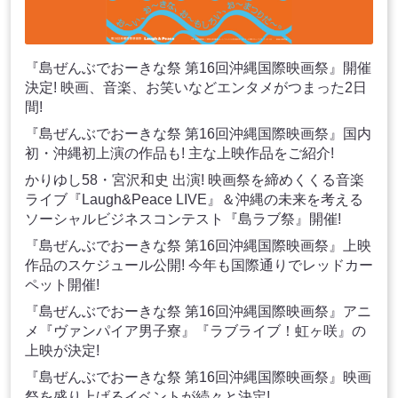
『島ぜんぶでおーきな祭 第16回沖縄国際映画祭』開催
決定! 映画、音楽、お笑いなどエンタメがつまった2日
間!
『島ぜんぶでおーきな祭 第16回沖縄国際映画祭』国内
初・沖縄初上演の作品も! 主な上映作品をご紹介!
かりゆし58・宮沢和史 出演! 映画祭を締めくくる音楽
ライブ『Laugh&Peace LIVE』＆沖縄の未来を考える
ソーシャルビジネスコンテスト『島ラブ祭』開催!
『島ぜんぶでおーきな祭 第16回沖縄国際映画祭』上映
作品のスケジュール公開! 今年も国際通りでレッドカー
ペット開催!
『島ぜんぶでおーきな祭 第16回沖縄国際映画祭』アニ
メ『ヴァンパイア男子寮』『ラブライブ！虹ヶ咲』の
上映が決定!
『島ぜんぶでおーきな祭 第16回沖縄国際映画祭』映画
祭を盛り上げるイベントが続々と決定!