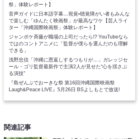
祭」体験レポート】
音声ガイドに日本語字幕…視覚•聴覚障がい者もみんな
で楽しむ「ゆんたく映画祭」が最高なワケ【芸人ライ
ター「沖縄国際映画祭」体験レポート】
ジャンポケ斉藤が職場の上司だったら!? YouTubeなら
ではのコントアニメに「監督が僕らを選んだのも理解
できる」
浅野忠信「沖縄に恩返しするつもりが…」ガレッジセ
ール・ゴリ監督最新作で主演2人が見せた“心を揺さぶ
る演技”
『島ぜんぶでおーきな祭 第16回沖縄国際映画祭
Laugh&Peace LIVE』5月26日 BSよしもとで放送!
関連記事