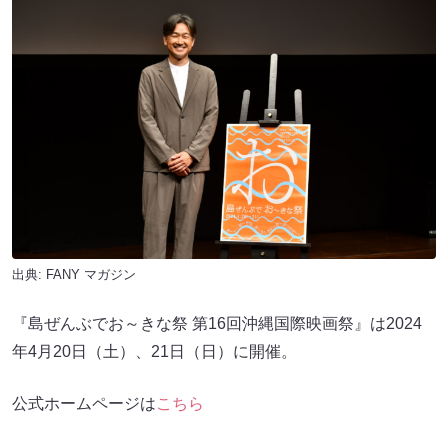
出典:
FANY マガジン
『島ぜんぶでお～きな祭 第16回沖縄国際映画祭』は2024
年4月20日（土）、21日（日）に開催。
公式ホームページは
こちら