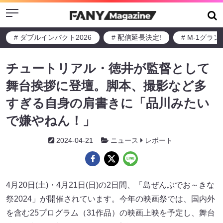
Menu
# ダブルインパクト2026
# 配信延長決定!
# M-1グラ
チュートリアル・徳井が監督として
舞台挨拶に登壇。脚本、撮影など多
すぎる自身の肩書きに「品川みたい
で嫌やねん！」
2024-04-21
ニュース
レポート
4月20日(土)・4月21日(日)の2日間、「島ぜんぶでお～きな
祭2024」が開催されています。今年の映画祭では、国内外
を含む25プログラム（31作品）の映画上映を予定し、舞台