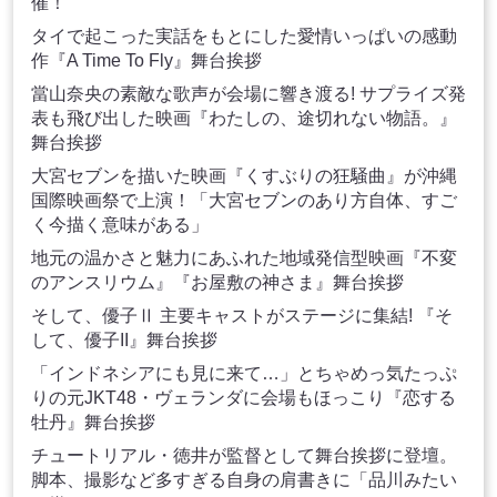
催！
タイで起こった実話をもとにした愛情いっぱいの感動
作『A Time To Fly』舞台挨拶
當山奈央の素敵な歌声が会場に響き渡る! サプライズ発
表も飛び出した映画『わたしの、途切れない物語。』
舞台挨拶
大宮セブンを描いた映画『くすぶりの狂騒曲』が沖縄
国際映画祭で上演！「大宮セブンのあり方自体、すご
く今描く意味がある」
地元の温かさと魅力にあふれた地域発信型映画『不変
のアンスリウム』『お屋敷の神さま』舞台挨拶
そして、優子Ⅱ 主要キャストがステージに集結! 『そ
して、優子II』舞台挨拶
「インドネシアにも見に来て…」とちゃめっ気たっぷ
りの元JKT48・ヴェランダに会場もほっこり『恋する
牡丹』舞台挨拶
チュートリアル・徳井が監督として舞台挨拶に登壇。
脚本、撮影など多すぎる自身の肩書きに「品川みたい