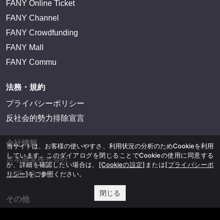
FANY Online Ticket
FANY Channel
FANY Crowdfunding
FANY Mall
FANY Commu
法務・規約
プライバシーポリシー
反社会的勢力排除宣言
会社情報
当サイトは、お客様の使いやすさ、利用状況の分析のためCookieを利用
しています。このダイアログを閉じることでCookieの使用に同意する
吉本興業株式会社
か、詳細を確認したい場合は、
[Cookieの設定]
または
[プライバシーポ
リシー]
をご参照ください。
お問い合わせ
閉じる
その他
よしもとニュースセンターアーカイブ