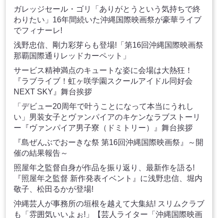
ガレッジセール・ゴリ「ありがとうという気持ちで終
わりたい」16年間続いた沖縄国際映画祭が豪華ライブ
でフィナーレ!
浅野忠信、剛力彩芽らも登場!「第16回沖縄国際映画祭
那覇国際通りレッドカーペット」
サービス精神満点のキュートな姿に会場は大熱狂！
『ラブライブ！虹ヶ咲学園スクールアイドル同好会
NEXT SKY』舞台挨拶
「デビュー20周年で叶うことになって本当にうれし
い」男装女子とヴァンパイアのキケンなラブストーリ
ー『ヴァンパイア男子寮（ドミトリー）』舞台挨拶
『島ぜんぶでおーきな祭 第16回沖縄国際映画祭』～開
催の結果報告～
照屋年之監督自身が作品を振り返り、最新作を語る!
『照屋年之監督 新作発表イベント』に浅野忠信、堀内
敬子、松田るかが登場!
沖縄芸人が事務所の垣根を越えて大集結! スリムクラブ
も「雰囲気いいよぉ!」【芸人ライター「沖縄国際映画