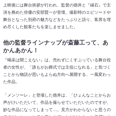
上映後には舞台挨拶が行われ、監督の徳井と『縁石』で主
演を務めた俳優の安部賢一が登壇。撮影時のエピソードや
舞台となった別府の魅力などをたっぷりと語り、客席を埋
め尽くした観客たちを楽しませました。
他の監督ラインナップが斎藤工って、あ
かんあかん！
『喝采は聞こえない』は、売れずにくすぶっている舞台役
者の女性が、「誰もがお葬式では主役になれる」と気づく
ことから物語が思いもよらぬ方向へ展開する、一風変わっ
た作品。
「メンソーレ」と登場した徳井は、「ひょんなことからお
声がけいただいて、作品を撮らせていただいたのですが、
妙な作品になってしまって…。見方がわからないと思うの