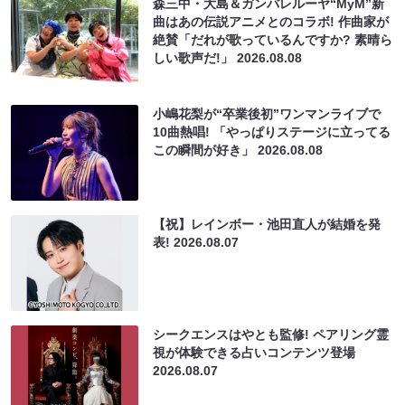
森三中・大島＆ガンバレルーヤ“MyM”新
曲はあの伝説アニメとのコラボ! 作曲家が
絶賛「だれが歌っているんですか? 素晴ら
しい歌声だ!」
2026.08.08
小嶋花梨が“卒業後初”ワンマンライブで
10曲熱唱! 「やっぱりステージに立ってる
この瞬間が好き」
2026.08.08
【祝】レインボー・池田直人が結婚を発
表!
2026.08.07
シークエンスはやとも監修! ペアリング霊
視が体験できる占いコンテンツ登場
2026.08.07