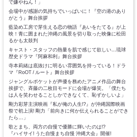
で嫌やねん！」
会場中が感謝の気持ちでいっぱいに！『空の港のあり
がとう』舞台挨拶
藍染め工房で芽生える恋の物語『あいをたてる』が上
映！青に囲まれた沖縄の風景を切り取った映像に松田
るかも太鼓判
キャスト・スタッフの熱量を肌で感じて欲しい…琉球
歴史ドラマ『阿麻和利』舞台挨拶
寺本莉緒は底抜けに明るい雰囲気を持っている！ドラ
マ『RoOT / ルート』舞台挨拶
ジャングルポケットが声優を務めたアニメ作品の舞台
挨拶で、斉藤の二枚目モードに会場が爆笑。「僕たち
は人を笑わせることしかできなくて、恥ずかしいよ」
剛力彩芽主演映画『私が俺の人生!?』が沖縄国際映画
祭で初上演! 剛力「前向きに何か伝えられることができ
たら…」
歌とまち、両方の自慢で優勝に輝いたのは!?
『ハイサイ! うた自慢まち自慢 沖縄大会』開催!