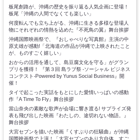
板尾創路が、沖縄の歴史を振り返る人気企画に登場！
板尾「沖縄の人間でなくても楽しい」
何度転んでも立ち上がる、沖縄に生きる多様な登場人
物にそれぞれの情熱を込めた『不死鳥の翼』舞台挨拶
沖縄国際映画祭で、『おしゃべりな写真館』主演の中
原丈雄が感動!「北海道の作品が沖縄で上映されたこと
が、ものすごく嬉しい」
おからの活用を通して、島豆腐文化を守る」がグラン
プリを獲得！ 『第３回 島ラブ祭 -ソーシャル ビジネス
コンテスト-Powered by Yunus Social Business』開
催！
タイで起こった実話をもとにした愛情いっぱいの感動
作『A Time To Fly』舞台挨拶
當山奈央の素敵な歌声が会場に響き渡る! サプライズ発
表も飛び出した映画『わたしの、途切れない物語。』
舞台挨拶
大宮セブンを描いた映画『くすぶりの狂騒曲』が沖縄
国際映画祭で上演！「大宮セブンのあり方自体、すご