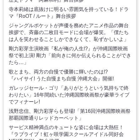
寺本莉緒は底抜けに明るい雰囲気を持っている！ドラ
マ『RoOT / ルート』舞台挨拶
ジャングルポケットが声優を務めたアニメ作品の舞台
挨拶で、斉藤の二枚目モードに会場が爆笑。「僕たち
は人を笑わせることしかできなくて、恥ずかしいよ」
剛力彩芽主演映画『私が俺の人生!?』が沖縄国際映画
祭で初上演! 剛力「前向きに何か伝えられることができ
たら…」
歌とまち、両方の自慢で優勝に輝いたのは!?
『ハイサイ! うた自慢まち自慢 沖縄大会』開催!
ガレッジセール・ゴリ「ありがとうという気持ちで終
わりたい」16年間続いた沖縄国際映画祭が豪華ライブ
でフィナーレ!
浅野忠信、剛力彩芽らも登場!「第16回沖縄国際映画祭
那覇国際通りレッドカーペット」
サービス精神満点のキュートな姿に会場は大熱狂！
『ラブライブ！虹ヶ咲学園スクールアイドル同好会