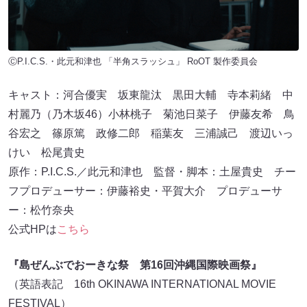
ⒸP.I.C.S.・此元和津也 「半角スラッシュ」 RoOT 製作委員会
キャスト：河合優実 坂東龍汰 黒田大輔 寺本莉緒 中
村麗乃（乃木坂46）小林桃子 菊池日菜子 伊藤友希 鳥
谷宏之 篠原篤 政修二郎 稲葉友 三浦誠己 渡辺いっ
けい 松尾貴史
原作：P.I.C.S.／此元和津也 監督・脚本：土屋貴史 チー
フプロデューサー：伊藤裕史・平賀大介 プロデューサ
ー：松竹奈央
公式HPは
こちら
『島ぜんぶでおーきな祭 第16回沖縄国際映画祭』
（英語表記 16th OKINAWA INTERNATIONAL MOVIE
FESTIVAL）