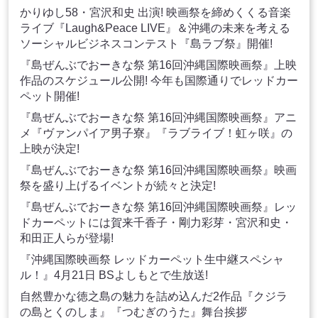
かりゆし58・宮沢和史 出演! 映画祭を締めくくる音楽
ライブ『Laugh&Peace LIVE』＆沖縄の未来を考える
ソーシャルビジネスコンテスト『島ラブ祭』開催!
『島ぜんぶでおーきな祭 第16回沖縄国際映画祭』上映
作品のスケジュール公開! 今年も国際通りでレッドカー
ペット開催!
『島ぜんぶでおーきな祭 第16回沖縄国際映画祭』アニ
メ『ヴァンパイア男子寮』『ラブライブ！虹ヶ咲』の
上映が決定!
『島ぜんぶでおーきな祭 第16回沖縄国際映画祭』映画
祭を盛り上げるイベントが続々と決定!
『島ぜんぶでおーきな祭 第16回沖縄国際映画祭』レッ
ドカーペットには賀来千香子・剛力彩芽・宮沢和史・
和田正人らが登場!
『沖縄国際映画祭 レッドカーペット生中継スペシャ
ル！』4月21日 BSよしもとで生放送!
自然豊かな徳之島の魅力を詰め込んだ2作品『クジラ
の島とくのしま』『つむぎのうた』舞台挨拶