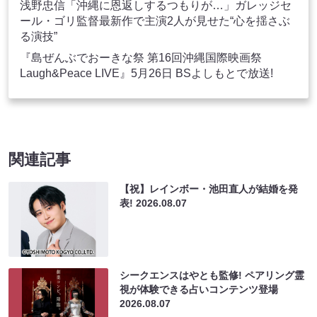
浅野忠信「沖縄に恩返しするつもりが…」ガレッジセ
ール・ゴリ監督最新作で主演2人が見せた“心を揺さぶ
る演技”
『島ぜんぶでおーきな祭 第16回沖縄国際映画祭
Laugh&Peace LIVE』5月26日 BSよしもとで放送!
関連記事
【祝】レインボー・池田直人が結婚を発
表!
2026.08.07
シークエンスはやとも監修! ペアリング霊
視が体験できる占いコンテンツ登場
2026.08.07