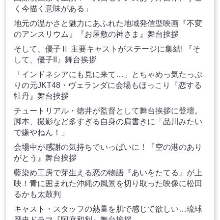
く今描く意味がある」
地元の温かさと魅力にあふれた地域発信型映画『不変
のアンスリウム』『お屋敷の神さま』舞台挨拶
そして、優子Ⅱ 主要キャストがステージに集結! 『そ
して、優子II』舞台挨拶
「インドネシアにも見に来て…」とちゃめっ気たっぷ
りの元JKT48・ヴェランダに会場もほっこり『恋する
牡丹』舞台挨拶
チュートリアル・徳井が監督として舞台挨拶に登壇。
脚本、撮影など多すぎる自身の肩書きに「品川みたい
で嫌やねん！」
会場中が感謝の気持ちでいっぱいに！『空の港のあり
がとう』舞台挨拶
藍染め工房で芽生える恋の物語『あいをたてる』が上
映！青に囲まれた沖縄の風景を切り取った映像に松田
るかも太鼓判
キャスト・スタッフの熱量を肌で感じて欲しい…琉球
歴史ドラマ『阿麻和利』舞台挨拶