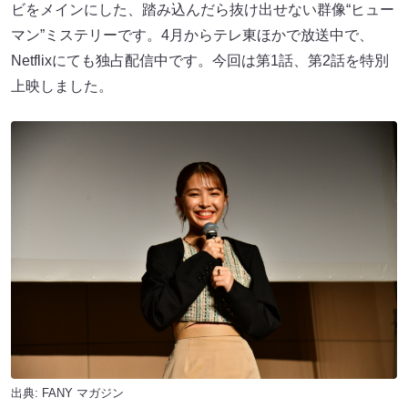
ビをメインにした、踏み込んだら抜け出せない群像“ヒュー
マン”ミステリーです。4月からテレ東ほかで放送中で、
Netflixにても独占配信中です。今回は第1話、第2話を特別
上映しました。
出典:
FANY マガジン