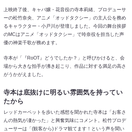
上映終了後、キャバ嬢・花音役の寺本莉緒、プロデューサ
ーの松竹奈央、アニメ「オッドタクシー」の主人公を務め
るキャラクター・小戸川が登壇しました。今回の舞台挨拶
のMCはアニメ「オッドタクシー」で玲奈役を担当した声
優の神楽千歌が務めます。
寺本が「『RoOT』どうでしたか？」と呼びかけると、会
場から大きな拍手が沸き起こり、作品に対する満足の高さ
がうかがえました。
寺本は底抜けに明るい雰囲気を持ってい
たから
レッドカーペットを歩いた感想を聞かれた寺本は「お客さ
んの熱気が凄かった」と興奮気味にコメント。松竹プロデ
ューサーは「(観客から)ドラマ観てます！という声を聞い