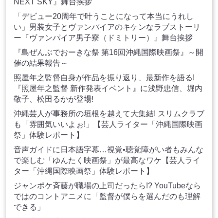
NEXT SKY』舞台挨拶
「デビュー20周年で叶うことになって本当にうれし
い」男装女子とヴァンパイアのキケンなラブストーリ
ー『ヴァンパイア男子寮（ドミトリー）』舞台挨拶
『島ぜんぶでおーきな祭 第16回沖縄国際映画祭』～開
催の結果報告～
照屋年之監督自身が作品を振り返り、最新作を語る!
『照屋年之監督 新作発表イベント』に浅野忠信、堀内
敬子、松田るかが登場!
沖縄芸人が事務所の垣根を越えて大集結! スリムクラブ
も「雰囲気いいよぉ!」【芸人ライター「沖縄国際映画
祭」体験レポート】
音声ガイドに日本語字幕…視覚•聴覚障がい者もみんな
で楽しむ「ゆんたく映画祭」が最高なワケ【芸人ライ
ター「沖縄国際映画祭」体験レポート】
ジャンポケ斉藤が職場の上司だったら!? YouTubeなら
ではのコントアニメに「監督が僕らを選んだのも理解
できる」