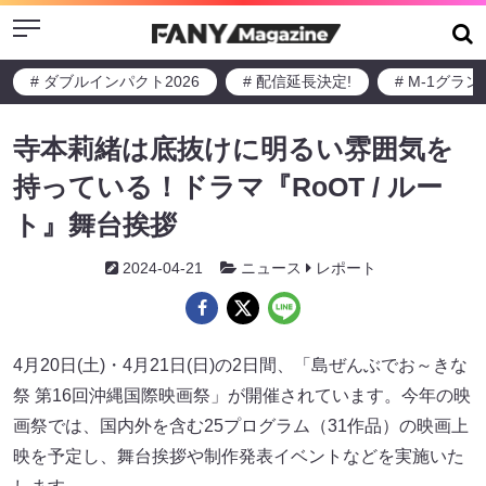
Menu
# ダブルインパクト2026
# 配信延長決定!
# M-1グラ
寺本莉緒は底抜けに明るい雰囲気を
持っている！ドラマ『RoOT / ルー
ト』舞台挨拶
2024-04-21
ニュース
レポート
4月20日(土)・4月21日(日)の2日間、「島ぜんぶでお～きな
祭 第16回沖縄国際映画祭」が開催されています。今年の映
画祭では、国内外を含む25プログラム（31作品）の映画上
映を予定し、舞台挨拶や制作発表イベントなどを実施いた