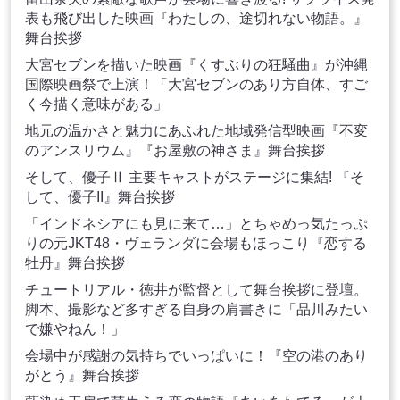
表も飛び出した映画『わたしの、途切れない物語。』
舞台挨拶
大宮セブンを描いた映画『くすぶりの狂騒曲』が沖縄
国際映画祭で上演！「大宮セブンのあり方自体、すご
く今描く意味がある」
地元の温かさと魅力にあふれた地域発信型映画『不変
のアンスリウム』『お屋敷の神さま』舞台挨拶
そして、優子Ⅱ 主要キャストがステージに集結! 『そ
して、優子II』舞台挨拶
「インドネシアにも見に来て…」とちゃめっ気たっぷ
りの元JKT48・ヴェランダに会場もほっこり『恋する
牡丹』舞台挨拶
チュートリアル・徳井が監督として舞台挨拶に登壇。
脚本、撮影など多すぎる自身の肩書きに「品川みたい
で嫌やねん！」
会場中が感謝の気持ちでいっぱいに！『空の港のあり
がとう』舞台挨拶