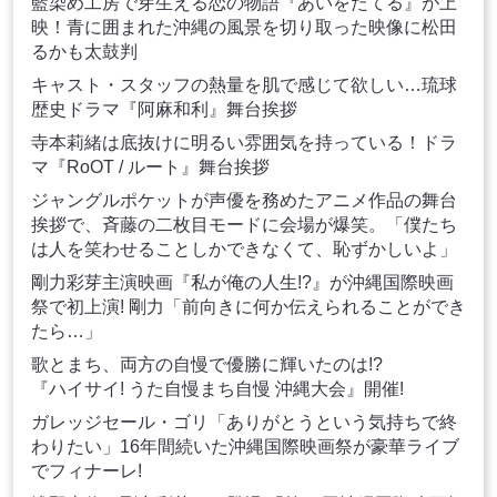
藍染め工房で芽生える恋の物語『あいをたてる』が上
映！青に囲まれた沖縄の風景を切り取った映像に松田
るかも太鼓判
キャスト・スタッフの熱量を肌で感じて欲しい…琉球
歴史ドラマ『阿麻和利』舞台挨拶
寺本莉緒は底抜けに明るい雰囲気を持っている！ドラ
マ『RoOT / ルート』舞台挨拶
ジャングルポケットが声優を務めたアニメ作品の舞台
挨拶で、斉藤の二枚目モードに会場が爆笑。「僕たち
は人を笑わせることしかできなくて、恥ずかしいよ」
剛力彩芽主演映画『私が俺の人生!?』が沖縄国際映画
祭で初上演! 剛力「前向きに何か伝えられることができ
たら…」
歌とまち、両方の自慢で優勝に輝いたのは!?
『ハイサイ! うた自慢まち自慢 沖縄大会』開催!
ガレッジセール・ゴリ「ありがとうという気持ちで終
わりたい」16年間続いた沖縄国際映画祭が豪華ライブ
でフィナーレ!