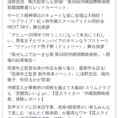
浅野忠信、剛力彩芽らも登場!「第16回沖縄国際映画祭
那覇国際通りレッドカーペット」
サービス精神満点のキュートな姿に会場は大熱狂！
『ラブライブ！虹ヶ咲学園スクールアイドル同好会
NEXT SKY』舞台挨拶
「デビュー20周年で叶うことになって本当にうれし
い」男装女子とヴァンパイアのキケンなラブストーリ
ー『ヴァンパイア男子寮（ドミトリー）』舞台挨拶
『島ぜんぶでおーきな祭 第16回沖縄国際映画祭』～開
催の結果報告～
照屋年之監督自身が作品を振り返り、最新作を語る!
『照屋年之監督 新作発表イベント』に浅野忠信、堀内
敬子、松田るかが登場!
沖縄芸人が事務所の垣根を越えて大集結! スリムクラブ
も「雰囲気いいよぉ!」【芸人ライター「沖縄国際映画
祭」体験レポート】
音声ガイドに日本語字幕…視覚•聴覚障がい者もみんな
で楽しむ「ゆんたく映画祭」が最高なワケ【芸人ライ