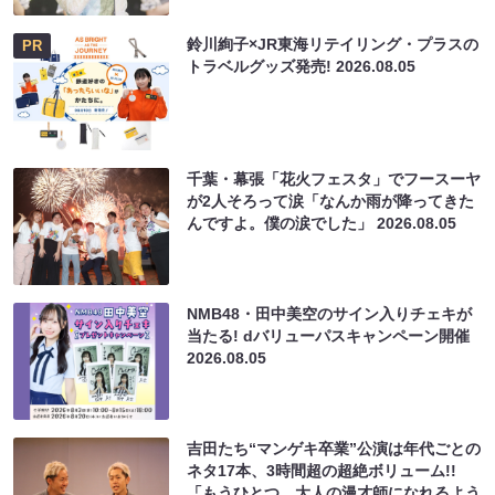
鈴川絢子×JR東海リテイリング・プラスの
PR
トラベルグッズ発売!
2026.08.05
千葉・幕張「花火フェスタ」でフースーヤ
が2人そろって涙「なんか雨が降ってきた
んですよ。僕の涙でした」
2026.08.05
NMB48・田中美空のサイン入りチェキが
当たる! dバリューパスキャンペーン開催
2026.08.05
吉田たち“マンゲキ卒業”公演は年代ごとの
ネタ17本、3時間超の超絶ボリューム!!
「もうひとつ、大人の漫才師になれるよう