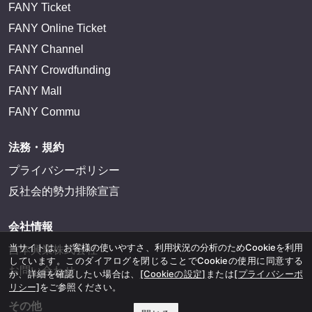
FANY Ticket
FANY Online Ticket
FANY Channel
FANY Crowdfunding
FANY Mall
FANY Commu
法務・規約
プライバシーポリシー
反社会的勢力排除宣言
会社情報
当サイトは、お客様の使いやすさ、利用状況の分析のためCookieを利用
吉本興業株式会社
しています。このダイアログを閉じることでCookieの使用に同意する
お問い合わせ
か、詳細を確認したい場合は、
[Cookieの設定]
または
[プライバシーポ
リシー]
をご参照ください。
その他