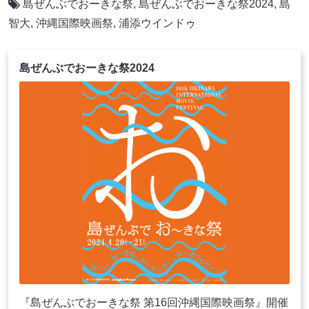
島ぜんぶでおーきな祭
,
島ぜんぶでおーきな祭2024
,
島
智大
,
沖縄国際映画祭
,
浦添ウインドゥ
島ぜんぶでおーきな祭2024
『島ぜんぶでおーきな祭 第16回沖縄国際映画祭』開催