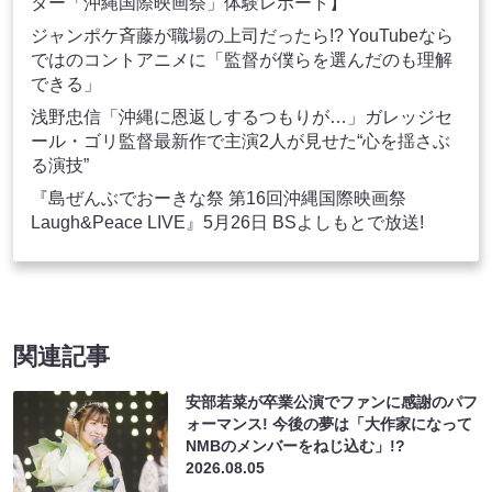
ター「沖縄国際映画祭」体験レポート】
ジャンポケ斉藤が職場の上司だったら!? YouTubeなら
ではのコントアニメに「監督が僕らを選んだのも理解
できる」
浅野忠信「沖縄に恩返しするつもりが…」ガレッジセ
ール・ゴリ監督最新作で主演2人が見せた“心を揺さぶ
る演技”
『島ぜんぶでおーきな祭 第16回沖縄国際映画祭
Laugh&Peace LIVE』5月26日 BSよしもとで放送!
関連記事
安部若菜が卒業公演でファンに感謝のパフ
ォーマンス! 今後の夢は「大作家になって
NMBのメンバーをねじ込む」!?
2026.08.05