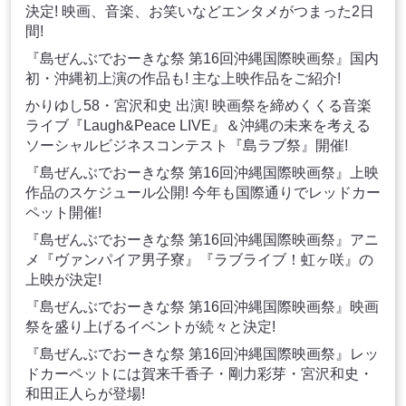
決定! 映画、音楽、お笑いなどエンタメがつまった2日
間!
『島ぜんぶでおーきな祭 第16回沖縄国際映画祭』国内
初・沖縄初上演の作品も! 主な上映作品をご紹介!
かりゆし58・宮沢和史 出演! 映画祭を締めくくる音楽
ライブ『Laugh&Peace LIVE』＆沖縄の未来を考える
ソーシャルビジネスコンテスト『島ラブ祭』開催!
『島ぜんぶでおーきな祭 第16回沖縄国際映画祭』上映
作品のスケジュール公開! 今年も国際通りでレッドカー
ペット開催!
『島ぜんぶでおーきな祭 第16回沖縄国際映画祭』アニ
メ『ヴァンパイア男子寮』『ラブライブ！虹ヶ咲』の
上映が決定!
『島ぜんぶでおーきな祭 第16回沖縄国際映画祭』映画
祭を盛り上げるイベントが続々と決定!
『島ぜんぶでおーきな祭 第16回沖縄国際映画祭』レッ
ドカーペットには賀来千香子・剛力彩芽・宮沢和史・
和田正人らが登場!