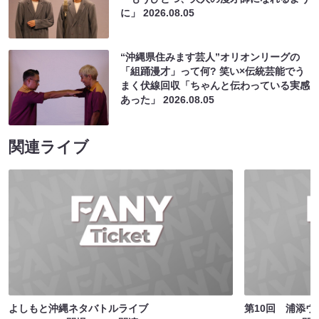
に」
2026.08.05
“沖縄県住みます芸人”オリオンリーグの
「組踊漫才」って何? 笑い×伝統芸能でう
まく伏線回収「ちゃんと伝わっている実感
あった」
2026.08.05
関連ライブ
よしもと沖縄ネタバトルライブ
第10回 浦添