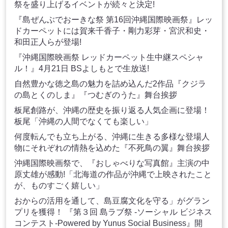
祭を盛り上げるイベントが続々と決定!
『島ぜんぶでおーきな祭 第16回沖縄国際映画祭』レッ
ドカーペットには賀来千香子・剛力彩芽・宮沢和史・
和田正人らが登場!
『沖縄国際映画祭 レッドカーペット生中継スペシャ
ル！』4月21日 BSよしもとで生放送!
自然豊かな徳之島の魅力を詰め込んだ2作品『クジラ
の島とくのしま』『つむぎのうた』舞台挨拶
板尾創路が、沖縄の歴史を振り返る人気企画に登場！
板尾「沖縄の人間でなくても楽しい」
何度転んでも立ち上がる、沖縄に生きる多様な登場人
物にそれぞれの情熱を込めた『不死鳥の翼』舞台挨拶
沖縄国際映画祭で、『おしゃべりな写真館』主演の中
原丈雄が感動!「北海道の作品が沖縄で上映されたこと
が、ものすごく嬉しい」
おからの活用を通して、島豆腐文化を守る」がグラン
プリを獲得！ 『第３回 島ラブ祭 -ソーシャル ビジネス
コンテスト-Powered by Yunus Social Business』開