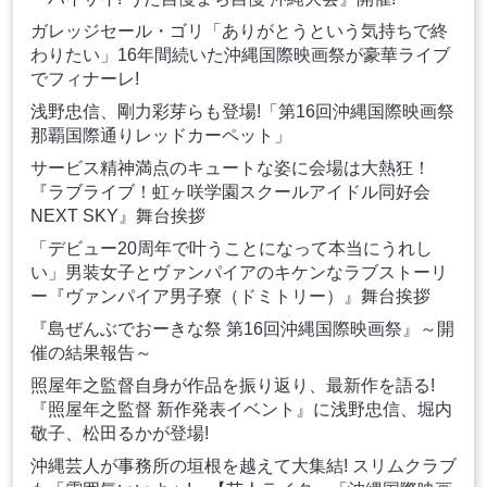
ガレッジセール・ゴリ「ありがとうという気持ちで終
わりたい」16年間続いた沖縄国際映画祭が豪華ライブ
でフィナーレ!
浅野忠信、剛力彩芽らも登場!「第16回沖縄国際映画祭
那覇国際通りレッドカーペット」
サービス精神満点のキュートな姿に会場は大熱狂！
『ラブライブ！虹ヶ咲学園スクールアイドル同好会
NEXT SKY』舞台挨拶
「デビュー20周年で叶うことになって本当にうれし
い」男装女子とヴァンパイアのキケンなラブストーリ
ー『ヴァンパイア男子寮（ドミトリー）』舞台挨拶
『島ぜんぶでおーきな祭 第16回沖縄国際映画祭』～開
催の結果報告～
照屋年之監督自身が作品を振り返り、最新作を語る!
『照屋年之監督 新作発表イベント』に浅野忠信、堀内
敬子、松田るかが登場!
沖縄芸人が事務所の垣根を越えて大集結! スリムクラブ