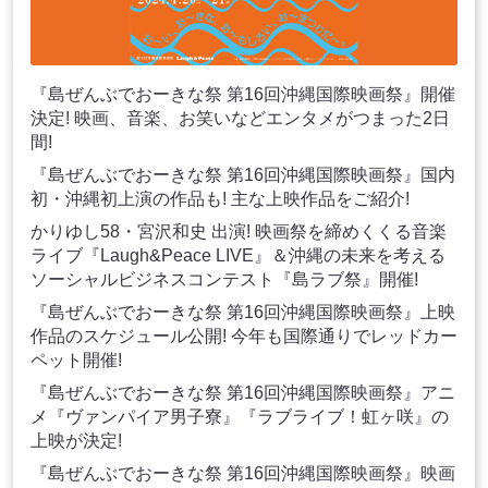
『島ぜんぶでおーきな祭 第16回沖縄国際映画祭』開催
決定! 映画、音楽、お笑いなどエンタメがつまった2日
間!
『島ぜんぶでおーきな祭 第16回沖縄国際映画祭』国内
初・沖縄初上演の作品も! 主な上映作品をご紹介!
かりゆし58・宮沢和史 出演! 映画祭を締めくくる音楽
ライブ『Laugh&Peace LIVE』＆沖縄の未来を考える
ソーシャルビジネスコンテスト『島ラブ祭』開催!
『島ぜんぶでおーきな祭 第16回沖縄国際映画祭』上映
作品のスケジュール公開! 今年も国際通りでレッドカー
ペット開催!
『島ぜんぶでおーきな祭 第16回沖縄国際映画祭』アニ
メ『ヴァンパイア男子寮』『ラブライブ！虹ヶ咲』の
上映が決定!
『島ぜんぶでおーきな祭 第16回沖縄国際映画祭』映画