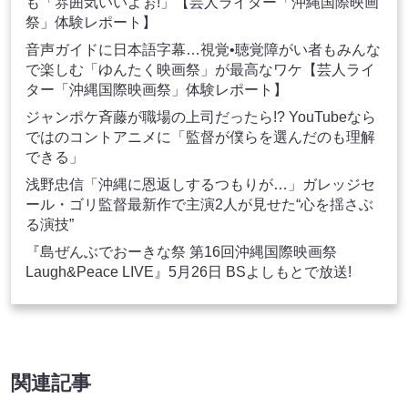
も「雰囲気いいよぉ!」【芸人ライター「沖縄国際映画
祭」体験レポート】
音声ガイドに日本語字幕…視覚•聴覚障がい者もみんな
で楽しむ「ゆんたく映画祭」が最高なワケ【芸人ライ
ター「沖縄国際映画祭」体験レポート】
ジャンポケ斉藤が職場の上司だったら!? YouTubeなら
ではのコントアニメに「監督が僕らを選んだのも理解
できる」
浅野忠信「沖縄に恩返しするつもりが…」ガレッジセ
ール・ゴリ監督最新作で主演2人が見せた“心を揺さぶ
る演技”
『島ぜんぶでおーきな祭 第16回沖縄国際映画祭
Laugh&Peace LIVE』5月26日 BSよしもとで放送!
関連記事