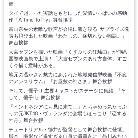
催！
タイで起こった実話をもとにした愛情いっぱいの感動
作『A Time To Fly』舞台挨拶
當山奈央の素敵な歌声が会場に響き渡る! サプライズ発
表も飛び出した映画『わたしの、途切れない物語。』
舞台挨拶
大宮セブンを描いた映画『くすぶりの狂騒曲』が沖縄
国際映画祭で上演！「大宮セブンのあり方自体、すご
く今描く意味がある」
地元の温かさと魅力にあふれた地域発信型映画『不変
のアンスリウム』『お屋敷の神さま』舞台挨拶
そして、優子Ⅱ 主要キャストがステージに集結! 『そ
して、優子II』舞台挨拶
「インドネシアにも見に来て…」とちゃめっ気たっぷ
りの元JKT48・ヴェランダに会場もほっこり『恋する
牡丹』舞台挨拶
チュートリアル・徳井が監督として舞台挨拶に登壇。
脚本、撮影など多すぎる自身の肩書きに「品川みたい