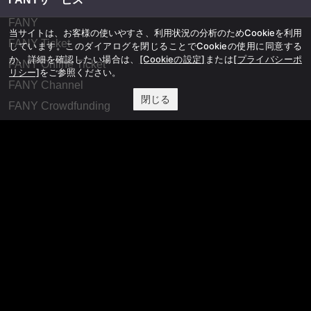
FANY
当サイトは、お客様の使いやすさ、利用状況の分析のためCookieを利用
FANY Ticket
しています。このダイアログを閉じることでCookieの使用に同意する
か、詳細を確認したい場合は、
[Cookieの設定]
または
[プライバシーポ
FANY Online Ticket
リシー]
をご参照ください。
FANY Channel
閉じる
FANY Crowdfunding
FANY Mall
FANY Commu
法務・規約
プライバシーポリシー
反社会的勢力排除宣言
会社情報
吉本興業株式会社
お問い合わせ