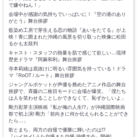
で嫌やねん！」
会場中が感謝の気持ちでいっぱいに！『空の港のあり
がとう』舞台挨拶
藍染め工房で芽生える恋の物語『あいをたてる』が上
映！青に囲まれた沖縄の風景を切り取った映像に松田
るかも太鼓判
キャスト・スタッフの熱量を肌で感じて欲しい…琉球
歴史ドラマ『阿麻和利』舞台挨拶
寺本莉緒は底抜けに明るい雰囲気を持っている！ドラ
マ『RoOT / ルート』舞台挨拶
ジャングルポケットが声優を務めたアニメ作品の舞台
挨拶で、斉藤の二枚目モードに会場が爆笑。「僕たち
は人を笑わせることしかできなくて、恥ずかしいよ」
剛力彩芽主演映画『私が俺の人生!?』が沖縄国際映画
祭で初上演! 剛力「前向きに何か伝えられることができ
たら…」
歌とまち、両方の自慢で優勝に輝いたのは!?
『ハイサイ! うた自慢まち自慢 沖縄大会』開催!