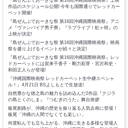
『島ぜんぶでおーきな祭 第16回沖縄国際映画祭』上映
作品のスケジュール公開! 今年も国際通りでレッドカー
ペット開催!
『島ぜんぶでおーきな祭 第16回沖縄国際映画祭』アニ
メ『ヴァンパイア男子寮』『ラブライブ！虹ヶ咲』の
上映が決定!
『島ぜんぶでおーきな祭 第16回沖縄国際映画祭』映画
祭を盛り上げるイベントが続々と決定!
『島ぜんぶでおーきな祭 第16回沖縄国際映画祭』レッ
ドカーペットには賀来千香子・剛力彩芽・宮沢和史・
和田正人らが登場!
『沖縄国際映画祭 レッドカーペット生中継スペシャ
ル！』4月21日 BSよしもとで生放送!
自然豊かな徳之島の魅力を詰め込んだ2作品『クジラ
の島とくのしま』『つむぎのうた』舞台挨拶
板尾創路が、沖縄の歴史を振り返る人気企画に登場！
板尾「沖縄の人間でなくても楽しい」
何度転んでも立ち上がる、沖縄に生きる多様な登場人