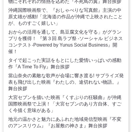
物にそれぞれの情熱を込めた『不死鳥の翼』舞台挨拶
沖縄国際映画祭で、『おしゃべりな写真館』主演の中
原丈雄が感動!「北海道の作品が沖縄で上映されたこと
が、ものすごく嬉しい」
おからの活用を通して、島豆腐文化を守る」がグラン
プリを獲得！ 『第３回 島ラブ祭 -ソーシャル ビジネス
コンテスト-Powered by Yunus Social Business』開
催！
タイで起こった実話をもとにした愛情いっぱいの感動
作『A Time To Fly』舞台挨拶
當山奈央の素敵な歌声が会場に響き渡る! サプライズ発
表も飛び出した映画『わたしの、途切れない物語。』
舞台挨拶
大宮セブンを描いた映画『くすぶりの狂騒曲』が沖縄
国際映画祭で上演！「大宮セブンのあり方自体、すご
く今描く意味がある」
地元の温かさと魅力にあふれた地域発信型映画『不変
のアンスリウム』『お屋敷の神さま』舞台挨拶