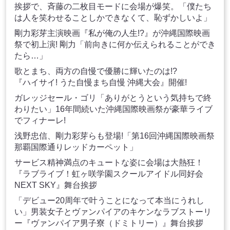
挨拶で、斉藤の二枚目モードに会場が爆笑。「僕たち
は人を笑わせることしかできなくて、恥ずかしいよ」
剛力彩芽主演映画『私が俺の人生!?』が沖縄国際映画
祭で初上演! 剛力「前向きに何か伝えられることができ
たら…」
歌とまち、両方の自慢で優勝に輝いたのは!?
『ハイサイ! うた自慢まち自慢 沖縄大会』開催!
ガレッジセール・ゴリ「ありがとうという気持ちで終
わりたい」16年間続いた沖縄国際映画祭が豪華ライブ
でフィナーレ!
浅野忠信、剛力彩芽らも登場!「第16回沖縄国際映画祭
那覇国際通りレッドカーペット」
サービス精神満点のキュートな姿に会場は大熱狂！
『ラブライブ！虹ヶ咲学園スクールアイドル同好会
NEXT SKY』舞台挨拶
「デビュー20周年で叶うことになって本当にうれし
い」男装女子とヴァンパイアのキケンなラブストーリ
ー『ヴァンパイア男子寮（ドミトリー）』舞台挨拶