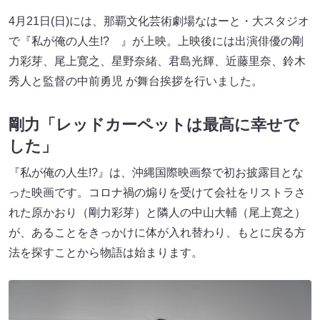
4月21日(日)には、那覇文化芸術劇場なはーと・大スタジオ
で『私が俺の人生!? 』が上映。上映後には出演俳優の剛
力彩芽、尾上寛之、星野奈緒、君島光輝、近藤里奈、鈴木
秀人と監督の中前勇児 が舞台挨拶を行いました。
剛力「レッドカーペットは最高に幸せで
した」
『私が俺の人生!?』は、沖縄国際映画祭で初お披露目とな
った映画です。コロナ禍の煽りを受けて会社をリストラさ
れた原かおり（剛力彩芽）と隣人の中山大輔（尾上寛之）
が、あることをきっかけに体が入れ替わり、もとに戻る方
法を探すことから物語は始まります。