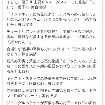
そして、優子Ⅱ 主要キャストがステージに集結! 『そ
して、優子II』舞台挨拶
「インドネシアにも見に来て…」とちゃめっ気たっぷ
りの元JKT48・ヴェランダに会場もほっこり『恋する
牡丹』舞台挨拶
チュートリアル・徳井が監督として舞台挨拶に登壇。
脚本、撮影など多すぎる自身の肩書きに「品川みたい
で嫌やねん！」
会場中が感謝の気持ちでいっぱいに！『空の港のあり
がとう』舞台挨拶
藍染め工房で芽生える恋の物語『あいをたてる』が上
映！青に囲まれた沖縄の風景を切り取った映像に松田
るかも太鼓判
キャスト・スタッフの熱量を肌で感じて欲しい…琉球
歴史ドラマ『阿麻和利』舞台挨拶
寺本莉緒は底抜けに明るい雰囲気を持っている！ドラ
マ『RoOT / ルート』舞台挨拶
ジャングルポケットが声優を務めたアニメ作品の舞台