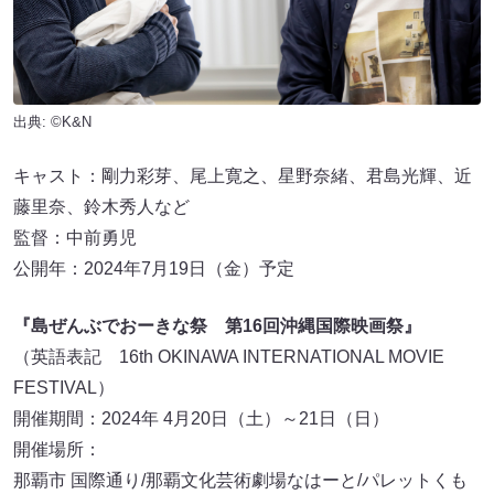
出典: ©K&N
キャスト：剛力彩芽、尾上寛之、星野奈緒、君島光輝、近
藤里奈、鈴木秀人など
監督：中前勇児
公開年：2024年7月19日（金）予定
『島ぜんぶでおーきな祭 第16回沖縄国際映画祭』
（英語表記 16th OKINAWA INTERNATIONAL MOVIE
FESTIVAL）
開催期間：2024年 4月20日（土）～21日（日）
開催場所：
那覇市 国際通り/那覇文化芸術劇場なはーと/パレットくも