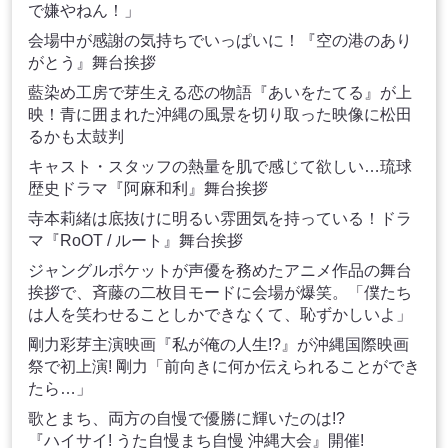
で嫌やねん！」
会場中が感謝の気持ちでいっぱいに！『空の港のあり
がとう』舞台挨拶
藍染め工房で芽生える恋の物語『あいをたてる』が上
映！青に囲まれた沖縄の風景を切り取った映像に松田
るかも太鼓判
キャスト・スタッフの熱量を肌で感じて欲しい…琉球
歴史ドラマ『阿麻和利』舞台挨拶
寺本莉緒は底抜けに明るい雰囲気を持っている！ドラ
マ『RoOT / ルート』舞台挨拶
ジャングルポケットが声優を務めたアニメ作品の舞台
挨拶で、斉藤の二枚目モードに会場が爆笑。「僕たち
は人を笑わせることしかできなくて、恥ずかしいよ」
剛力彩芽主演映画『私が俺の人生!?』が沖縄国際映画
祭で初上演! 剛力「前向きに何か伝えられることができ
たら…」
歌とまち、両方の自慢で優勝に輝いたのは!?
『ハイサイ! うた自慢まち自慢 沖縄大会』開催!