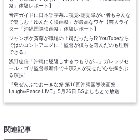
祭」体験レポート】
音声ガイドに日本語字幕…視覚•聴覚障がい者もみんな
で楽しむ「ゆんたく映画祭」が最高なワケ【芸人ライ
ター「沖縄国際映画祭」体験レポート】
ジャンポケ斉藤が職場の上司だったら!? YouTubeなら
ではのコントアニメに「監督が僕らを選んだのも理解
できる」
浅野忠信「沖縄に恩返しするつもりが…」ガレッジセ
ール・ゴリ監督最新作で主演2人が見せた“心を揺さぶ
る演技”
『島ぜんぶでおーきな祭 第16回沖縄国際映画祭
Laugh&Peace LIVE』5月26日 BSよしもとで放送!
関連記事