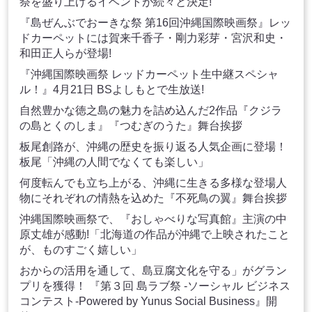
祭を盛り上げるイベントが続々と決定!
『島ぜんぶでおーきな祭 第16回沖縄国際映画祭』レッ
ドカーペットには賀来千香子・剛力彩芽・宮沢和史・
和田正人らが登場!
『沖縄国際映画祭 レッドカーペット生中継スペシャ
ル！』4月21日 BSよしもとで生放送!
自然豊かな徳之島の魅力を詰め込んだ2作品『クジラ
の島とくのしま』『つむぎのうた』舞台挨拶
板尾創路が、沖縄の歴史を振り返る人気企画に登場！
板尾「沖縄の人間でなくても楽しい」
何度転んでも立ち上がる、沖縄に生きる多様な登場人
物にそれぞれの情熱を込めた『不死鳥の翼』舞台挨拶
沖縄国際映画祭で、『おしゃべりな写真館』主演の中
原丈雄が感動!「北海道の作品が沖縄で上映されたこと
が、ものすごく嬉しい」
おからの活用を通して、島豆腐文化を守る」がグラン
プリを獲得！ 『第３回 島ラブ祭 -ソーシャル ビジネス
コンテスト-Powered by Yunus Social Business』開