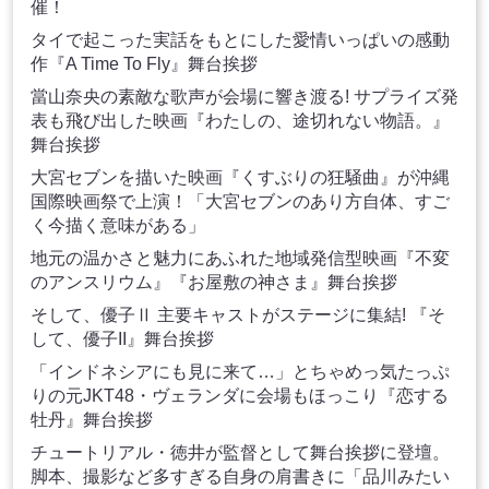
催！
タイで起こった実話をもとにした愛情いっぱいの感動
作『A Time To Fly』舞台挨拶
當山奈央の素敵な歌声が会場に響き渡る! サプライズ発
表も飛び出した映画『わたしの、途切れない物語。』
舞台挨拶
大宮セブンを描いた映画『くすぶりの狂騒曲』が沖縄
国際映画祭で上演！「大宮セブンのあり方自体、すご
く今描く意味がある」
地元の温かさと魅力にあふれた地域発信型映画『不変
のアンスリウム』『お屋敷の神さま』舞台挨拶
そして、優子Ⅱ 主要キャストがステージに集結! 『そ
して、優子II』舞台挨拶
「インドネシアにも見に来て…」とちゃめっ気たっぷ
りの元JKT48・ヴェランダに会場もほっこり『恋する
牡丹』舞台挨拶
チュートリアル・徳井が監督として舞台挨拶に登壇。
脚本、撮影など多すぎる自身の肩書きに「品川みたい