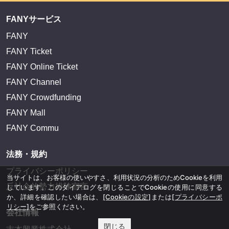
FANYサービス
FANY
FANY Ticket
FANY Online Ticket
FANY Channel
FANY Crowdfunding
FANY Mall
FANY Commu
法務・規約
プライバシーポリシー
当サイトは、お客様の使いやすさ、利用状況の分析のためCookieを利用
反社会的勢力排除宣言
しています。このダイアログを閉じることでCookieの使用に同意する
か、詳細を確認したい場合は、
[Cookieの設定]
または
[プライバシーポ
リシー]
をご参照ください。
会社情報
閉じる