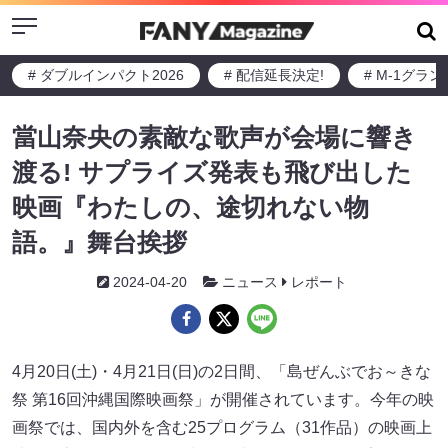
Menu
# ダブルインパクト2026
# 配信延長決定!
# M-1グラ
當山奈央の素敵な歌声が会場に響き
渡る! サプライズ発表も飛び出した
映画『わたしの、途切れない物
語。』舞台挨拶
2024-04-20
ニュース
レポート
4月20日(土)・4月21日(日)の2日間、「島ぜんぶでお～きな
祭 第16回沖縄国際映画祭」が開催されています。今年の映
画祭では、国内外を含む25プログラム（31作品）の映画上