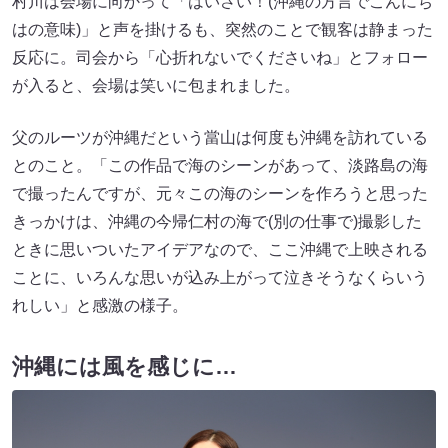
村川は会場に向かって「はいさい！(沖縄の方言でこんにち
はの意味)」と声を掛けるも、突然のことで観客は静まった
反応に。司会から「心折れないでくださいね」とフォロー
が入ると、会場は笑いに包まれました。
父のルーツが沖縄だという當山は何度も沖縄を訪れている
とのこと。「この作品で海のシーンがあって、淡路島の海
で撮ったんですが、元々この海のシーンを作ろうと思った
きっかけは、沖縄の今帰仁村の海で(別の仕事で)撮影した
ときに思いついたアイデアなので、ここ沖縄で上映される
ことに、いろんな思いが込み上がって泣きそうなくらいう
れしい」と感激の様子。
沖縄には風を感じに…