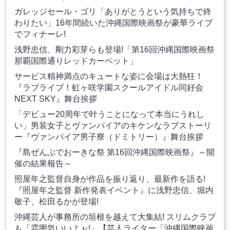
ガレッジセール・ゴリ「ありがとうという気持ちで終
わりたい」16年間続いた沖縄国際映画祭が豪華ライブ
でフィナーレ!
浅野忠信、剛力彩芽らも登場!「第16回沖縄国際映画祭
那覇国際通りレッドカーペット」
サービス精神満点のキュートな姿に会場は大熱狂！
『ラブライブ！虹ヶ咲学園スクールアイドル同好会
NEXT SKY』舞台挨拶
「デビュー20周年で叶うことになって本当にうれし
い」男装女子とヴァンパイアのキケンなラブストーリ
ー『ヴァンパイア男子寮（ドミトリー）』舞台挨拶
『島ぜんぶでおーきな祭 第16回沖縄国際映画祭』～開
催の結果報告～
照屋年之監督自身が作品を振り返り、最新作を語る!
『照屋年之監督 新作発表イベント』に浅野忠信、堀内
敬子、松田るかが登場!
沖縄芸人が事務所の垣根を越えて大集結! スリムクラブ
も「雰囲気いいよぉ!」【芸人ライター「沖縄国際映画