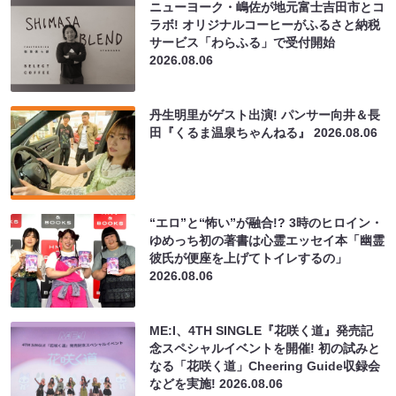
ニューヨーク・嶋佐が地元富士吉田市とコ
ラボ! オリジナルコーヒーがふるさと納税
サービス「わらふる」で受付開始
2026.08.06
丹生明里がゲスト出演! パンサー向井＆長
田『くるま温泉ちゃんねる』
2026.08.06
“エロ”と“怖い”が融合!? 3時のヒロイン・
ゆめっち初の著書は心霊エッセイ本「幽霊
彼氏が便座を上げてトイレするの」
2026.08.06
ME:I、4TH SINGLE『花咲く道』発売記
念スペシャルイベントを開催! 初の試みと
なる「花咲く道」Cheering Guide収録会
などを実施!
2026.08.06