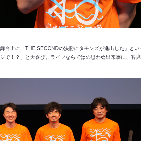
舞台上に「THE SECONDの決勝にタモンズが進出した」と
ジで！？」と大喜び。ライブならではの思わぬ出来事に、客席