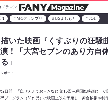
カメラマン
定!
# M-1グランプリ
# BSよしもと
# JO1
を描いた映画『くすぶりの狂騒
上演！「大宮セブンのあり方自
ある」
レポート
日(日)の2日間、「島ぜんぶでお～きな祭 第16回沖縄国際映画祭
25プログラム（31作品）の映画上映を予定し、舞台挨拶や制