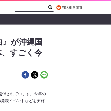
Search Form
Search
曲』が沖縄国
体、すごく今
」が開催されています。今年の
作発表イベントなどを実施