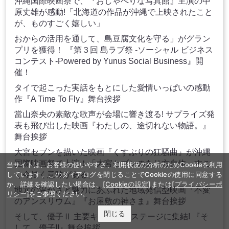
沖縄国際映画祭で、『おしゃべりな写真館』主演の中
原丈雄が感動!「北海道の作品が沖縄で上映されたこと
が、ものすごく嬉しい」
おからの活用を通して、島豆腐文化を守る」がグラン
プリを獲得！ 『第３回 島ラブ祭 -ソーシャル ビジネス
コンテスト-Powered by Yunus Social Business』開
催！
タイで起こった実話をもとにした愛情いっぱいの感動
作『A Time To Fly』舞台挨拶
當山奈央の素敵な歌声が会場に響き渡る! サプライズ発
表も飛び出した映画『わたしの、途切れない物語。』
舞台挨拶
大宮セブンを描いた映画『くすぶりの狂騒曲』が沖縄
国際映画祭で上演！「大宮セブンのあり方自体、すご
当サイトは、お客様の使いやすさ、利用状況の分析のためCookieを利用
く今描く意味がある」
しています。このダイアログを閉じることでCookieの使用に同意する
か、詳細を確認したい場合は、
[Cookieの設定]
または
[プライバシーポ
地元の温かさと魅力にあふれた地域発信型映画『不変
リシー]
をご参照ください。
のアンスリウム』『お屋敷の神さま』舞台挨拶
閉じる
そして、優子Ⅱ 主要キャストがステージに集結! 『そ
して、優子II』舞台挨拶