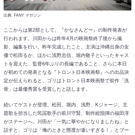
出典:
FANY マガジン
ここからは第2部として、『かなさんどー』の制作発表が
行われます。川田からは昨年4月の映画祭終了後から撮
影、編集を行い、昨年完成したこと、主演は沖縄出身の女
優で松田るか、ほかに浅野忠信、堀内敬子といったキャス
トを迎えた、監督6年ぶりの長編であること、さらに本日
が初めての発表となる『トロント日本映画祭』への出品決
定が伝えられると、ゴリはトロント日本映画祭で前作「洗
骨」は最優秀賞を受賞したと話します。
続いてゲストが登壇。松田、堀内、浅野、Kジャージ、主
題歌を担当した民謡歌手の前川守賢、制作総指揮の福田淳
がステージへ。川田が「一気に華やかになりましたね」と
話すと、ゴリは「俺のときと態度が違いすぎる！」とブー