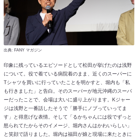
出典:
FANY マガジン
印象に残っているエピソードとして松田が挙げたのは浅野
について。役で着ている病院着のまま、近くのスーパーに
Tシャツを買いに行っていたことを明かすと、堀内も「私
も行きました」と告白。そのスーパーが地元沖縄のスーパ
ーだったことで、会場は大いに盛り上がります。Kジャー
ジは浅野と一番話したそうで「勝手にノブっていってま
す」と得意げな表情。そして「るかちゃんには役でずっと
怒られてたからそのイメージ、堀内さんはかわいらしい」
と笑顔で語りました。堀内は福田が娘と現場に来たときに