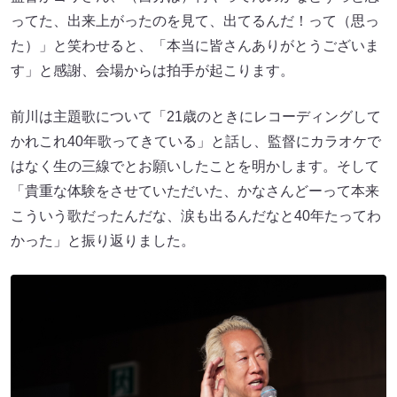
ってた、出来上がったのを見て、出てるんだ！って（思っ
た）」と笑わせると、「本当に皆さんありがとうございま
す」と感謝、会場からは拍手が起こります。
前川は主題歌について「21歳のときにレコーディングして
かれこれ40年歌ってきている」と話し、監督にカラオケで
はなく生の三線でとお願いしたことを明かします。そして
「貴重な体験をさせていただいた、かなさんどーって本来
こういう歌だったんだな、涙も出るんだなと40年たってわ
かった」と振り返りました。