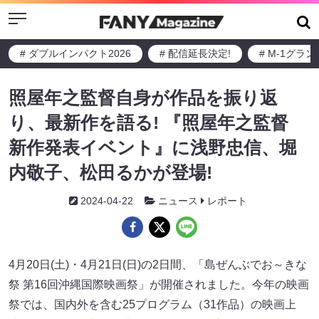
Menu
# ダブルインパクト2026
# 配信延長決定!
# M-1グラ
照屋年之監督自身が作品を振り返
り、最新作を語る! 『照屋年之監督
新作発表イベント』に浅野忠信、堀
内敬子、松田るかが登場!
2024-04-22
ニュース
レポート
4月20日(土)・4月21日(日)の2日間、「島ぜんぶでお～きな
祭 第16回沖縄国際映画祭」が開催されました。今年の映画
祭では、国内外を含む25プログラム（31作品）の映画上