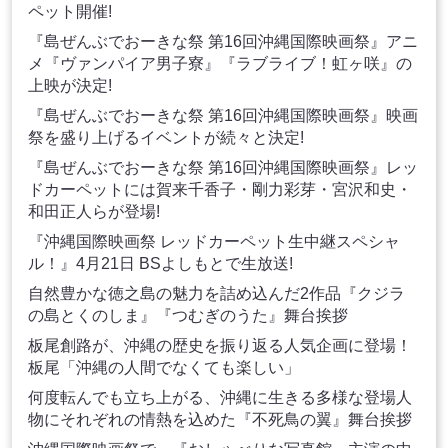
ペット開催!
『島ぜんぶでおーきな祭 第16回沖縄国際映画祭』アニ
メ『ヴァンパイア男子寮』『ラブライブ！虹ヶ咲』の
上映が決定!
『島ぜんぶでおーきな祭 第16回沖縄国際映画祭』映画
祭を盛り上げるイベントが続々と決定!
『島ぜんぶでおーきな祭 第16回沖縄国際映画祭』レッ
ドカーペットには賀来千香子・剛力彩芽・宮沢和史・
和田正人らが登場!
『沖縄国際映画祭 レッドカーペット生中継スペシャ
ル！』4月21日 BSよしもとで生放送!
自然豊かな徳之島の魅力を詰め込んだ2作品『クジラ
の島とくのしま』『つむぎのうた』舞台挨拶
板尾創路が、沖縄の歴史を振り返る人気企画に登場！
板尾「沖縄の人間でなくても楽しい」
何度転んでも立ち上がる、沖縄に生きる多様な登場人
物にそれぞれの情熱を込めた『不死鳥の翼』舞台挨拶