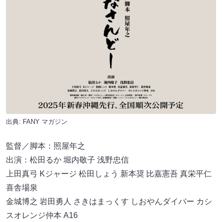
出典:
FANY マガジン
監督／脚本：照屋年之
出演：松田るか 堀内敬子 浅野忠信
上田真弓 Kジャージ 松田しょう 新本奨 比嘉憲吾 真栄平仁
喜舎場泉
金城博之 岩田勇人 さきはまっくす しおやんダイバー カシ
スオレンジ仲本 A16