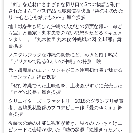
「絆」を題材にさまざまな切り口で5つの物語が制作
されたオムニバス作品 地域発信型映画『絆のものがた
り 〜心と心を結ぶもの〜』舞台挨拶
地上戦を生き延びた沖縄の人びとの切実な願い「命ど
ぅ宝」と画家・丸木夫妻の深い思想をたどるドキュメ
ンタリー。『丸木位里 丸木俊 沖縄戦の図 全14部』舞
台挨拶
ノスタルジックな沖縄の風景にどよめきと拍手喝采!
『デジタルで甦る8ミリの沖縄』の特別上映
元・超新星のユン・ソンモが日本映画初出演で魅せる
『ランサム』舞台挨拶
「ぜひ沖縄でまた上映会を」上映会がすぐに完売した
『ヒゲの校長』舞台挨拶
クリエイターズ・ファクトリー2018のグランプリ受賞
者、宮嶋風花監督のプロデビュー作『愛のゆくえ』舞
台挨拶
後藤大の絵の才能に観客が驚き、瑚々のぶっちゃけエ
ピソードに会場が沸いた『嘘の起源「絵掻きうた／ホ