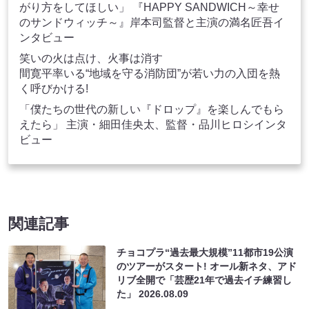
がり方をしてほしい」 『HAPPY SANDWICH～幸せ
のサンドウィッチ～』岸本司監督と主演の満名匠吾イ
ンタビュー
笑いの火は点け、火事は消す
間寛平率いる“地域を守る消防団”が若い力の入団を熱
く呼びかける!
「僕たちの世代の新しい『ドロップ』を楽しんでもら
えたら」 主演・細田佳央太、監督・品川ヒロシインタ
ビュー
関連記事
チョコプラ“過去最大規模”11都市19公演
のツアーがスタート! オール新ネタ、アド
リブ全開で「芸歴21年で過去イチ練習し
た」
2026.08.09