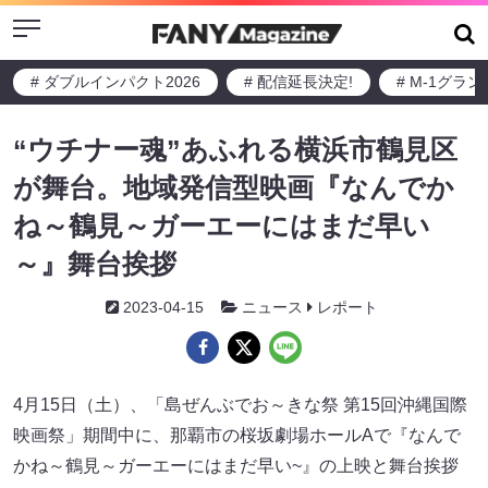
Menu
# ダブルインパクト2026
# 配信延長決定!
# M-1グラ
“ウチナー魂”あふれる横浜市鶴見区
が舞台。地域発信型映画『なんでか
ね～鶴見～ガーエーにはまだ早い
～』舞台挨拶
2023-04-15
ニュース
レポート
4月15日（土）、「島ぜんぶでお～きな祭 第15回沖縄国際
映画祭」期間中に、那覇市の桜坂劇場ホールAで『なんで
かね～鶴見～ガーエーにはまだ早い~』の上映と舞台挨拶