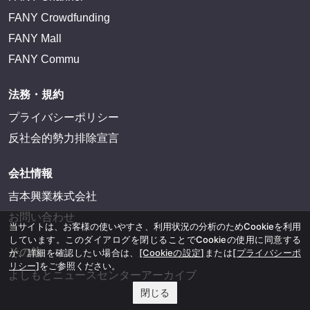
FANY Crowdfunding
FANY Mall
FANY Commu
法務・規約
プライバシーポリシー
反社会的勢力排除宣言
会社情報
吉本興業株式会社
お問い合わせ
当サイトは、お客様の使いやすさ、利用状況の分析のためCookieを利用
しています。このダイアログを閉じることでCookieの使用に同意する
その他
か、詳細を確認したい場合は、
[Cookieの設定]
または
[プライバシーポ
リシー]
をご参照ください。
よしもとニュースセンターアーカイブ
閉じる