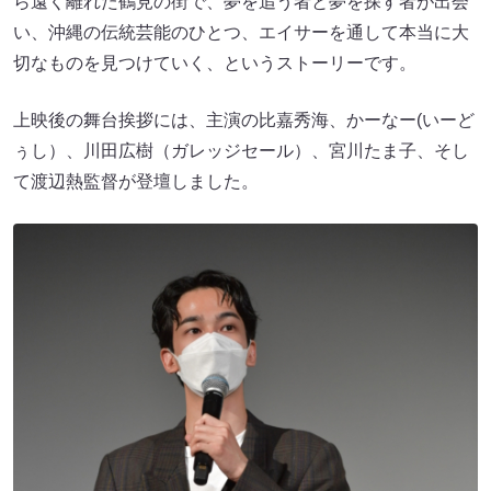
ら遠く離れた鶴見の街で、夢を追う者と夢を探す者が出会
い、沖縄の伝統芸能のひとつ、エイサーを通して本当に大
切なものを見つけていく、というストーリーです。
上映後の舞台挨拶には、主演の比嘉秀海、かーなー(いーど
ぅし）、川田広樹（ガレッジセール）、宮川たま子、そし
て渡辺熱監督が登壇しました。