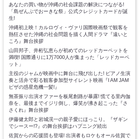
あなたの買い物が沖縄の社会課題の解決につながる!
「島ぜんぶでおーきな祭」公式クレジットカードが誕
生!
沖縄初上映！カルロヴィ・ヴァリ国際映画祭で観客を
熱狂させた沖縄の社会問題を描く人間ドラマ『遠いと
ころ』舞台挨拶
山田邦子、井桁弘恵らが初めてのレッドカーペットを
満喫! 国際通りに1万7000人が集まった「レッドカーペ
ット」
主役のジャムが映画中に舞台に飛び出した! ピアノ生演
奏と活弁で彩る観客参加型サイレント映画『I AM JAM
ピザの惑星危機一髪!』
無茶振り出演オファーを板尾創路が暴露! 慌てる里内伽
奈を、最後までイジリ倒し、爆笑が沸き起こった『さ
さくれ』舞台挨拶
伊藤健太郎と岩城滉一の親子愛にほっこり。『ザギン
でシースー!?』の舞台挨拶はハプニング続出
佐賀からの応援団も登場! 出演者もロケもオール佐賀で