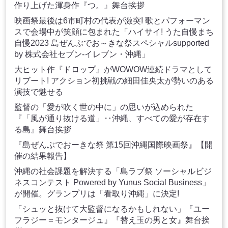
作り上げた渾身作『つ。』舞台挨拶
映画祭最後は6市町村の代表が激突! 歌とパフォーマン
スで会場中が笑顔に包まれた「ハイサイ! うた自慢まち
自慢2023 島ぜんぶでお～きな祭スペシャルsupported
by 株式会社セブン‐イレブン・沖縄」
大ヒット作『ドロップ』がWOWOW連続ドラマとして
リブート! アクション初挑戦の細田佳央太が勢いのある
演技で魅せる
監督の「愛が吹く世の中に」の思いが込められた
『「風が通り抜ける道」‥沖縄、すべての愛が存在す
る島』舞台挨拶
『島ぜんぶでおーきな祭 第15回沖縄国際映画祭』【開
催の結果報告】
沖縄の社会課題を解決する「島ラブ祭 ソーシャルビジ
ネスコンテスト Powered by Yunus Social Business」
が開催。グランプリは「看取り沖縄」に決定!
「シュッと抜けて大監督になるかもしれない」『ユー
フラジー＝モンタージュ』『替え玉の男と女』舞台挨