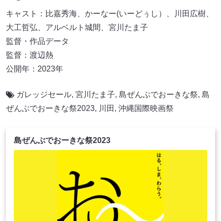
キャスト：比嘉秀海、かーなー(いーどぅし）、川田広樹、
大工哲弘、アルベルト城間、宮川たま子
監督・作品データ
監督：渡辺熱
公開年：2023年
ガレッジセール
,
宮川たま子
,
島ぜんぶでおーきな祭
,
島
ぜんぶでおーきな祭2023
,
川田
,
沖縄国際映画祭
島ぜんぶでおーきな祭2023