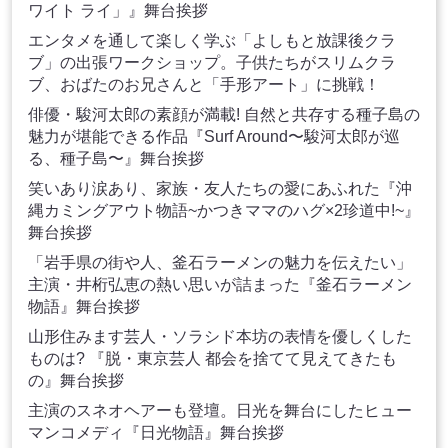
ワイト ライ」』舞台挨拶
エンタメを通して楽しく学ぶ「よしもと放課後クラ
ブ」の出張ワークショップ。子供たちがスリムクラ
ブ、おばたのお兄さんと「手形アート」に挑戦！
俳優・駿河太郎の素顔が満載! 自然と共存する種子島の
魅力が堪能できる作品『Surf Around〜駿河太郎が巡
る、種子島〜』舞台挨拶
笑いあり涙あり、家族・友人たちの愛にあふれた『沖
縄カミングアウト物語~かつきママのハグ×2珍道中!~』
舞台挨拶
「岩手県の街や人、釜石ラーメンの魅力を伝えたい」
主演・井桁弘恵の熱い思いが詰まった『釜石ラーメン
物語』舞台挨拶
山形住みます芸人・ソラシド本坊の表情を優しくした
ものは? 『脱・東京芸人 都会を捨てて見えてきたも
の』舞台挨拶
主演のスネオヘアーも登壇。日光を舞台にしたヒュー
マンコメディ『日光物語』舞台挨拶