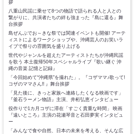
拶
八重山民謡に乗せて8つの物語で語られる人と人との
繋がりに、共演者たちの絆も強まった『島に還る』舞
台挨拶
島ぜんぶでお～きな祭では関連イベントも開催! アーテ
ィストによるワークショップや、沖縄芸人のお笑いラ
イブで祭りの雰囲気を盛り上げる
世代やジャンルを超えたアーティストたちが沖縄民謡
を歌う 本土復帰50年スペシャルライブ『歌い継ぐ 沖
縄の音楽 記憶と記録』
「今回始めて“沖縄県”を撮れた」。『コザママ♪歌って!
コザのママさん!! 』舞台挨拶
「見た後に、きっと家族へ連絡したくなる映画です」
『釜石ラーメン物語』主演、井桁弘恵インタビュー
役作りで1カ月コザに滞在「すごく貴重な時間」 映画
『遠いところ』主演の花瀬琴音と石田夢実インタビュ
ー
「みんなで食や自然、日本の未来を考える、そんな広