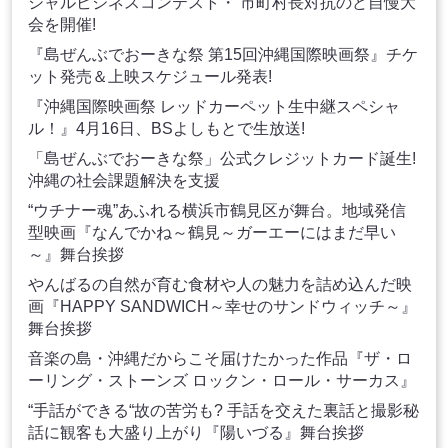
シャルビジネスコンテスト・ 市町村長対抗のど自慢大
会を開催!
『島ぜんぶでおーきな祭 第15回沖縄国際映画祭』チケ
ット発売＆上映スケジュール発表!
『沖縄国際映画祭 レッドカーペット生中継スペシャ
ル！』4月16日、BSよしもとで生放送!
「島ぜんぶでおーきな祭」公式クレジットカード誕生!
沖縄の社会課題解決を支援
“ウチナー魂”あふれる横浜市鶴見区が舞台。地域発信
型映画『なんでかね～鶴見～ガーエーにはまだ早い
～』舞台挨拶
やんばるの自然が育む食材や人の魅力を詰め込んだ映
画『HAPPY SANDWICH～幸せのサンドウィッチ～』
舞台挨拶
音楽の島・沖縄だからこそ届けたかった作品『ザ・ロ
ーリング・ストーンズ ロックン・ロール・サーカス』
“手話ができる“故の苦労も? 手話を交えた裏話と撮影秘
話に観客も大盛り上がり『陽いづる』舞台挨拶