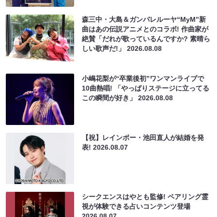
森三中・大島＆ガンバレルーヤ“MyM”新
曲はあの伝説アニメとのコラボ! 作曲家が
絶賛「だれが歌っているんですか? 素晴ら
しい歌声だ!」
2026.08.08
小嶋花梨が“卒業後初”ワンマンライブで
10曲熱唱! 「やっぱりステージに立ってる
この瞬間が好き」
2026.08.08
【祝】レインボー・池田直人が結婚を発
表!
2026.08.07
シークエンスはやとも監修! ペアリング霊
視が体験できる占いコンテンツ登場
2026.08.07