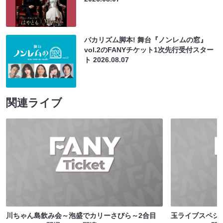
バカリズム脚本! 舞台『ノンレムの窓』
vol.2のFANYチケット1次先行受付スター
ト
2026.08.07
関連ライブ
川ちゃん島飲み会～泡盛でカリーさびら～2合目
玉ライブスペシ