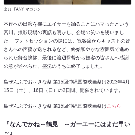
出典:
FANY マガジン
本作への出演を機にエイサーを踊ることにハマったという
宮川。撮影現場の裏話も明かし、会場の笑いを誘いまし
た。 フォトセッションの際には、観客席からキャストの皆
さんへの声援が送られるなど、終始和やかな雰囲気で進め
られた舞台挨拶。最後に渡辺監督から観客の皆さんへ感謝
の意が述べられ、盛況のうちに終了しました。
島ぜんぶでお～きな祭 第15回沖縄国際映画祭は2023年4月
15日（土）、16日（日）の2日間、開催されています。
島ぜんぶでお～きな祭 第15回沖縄国際映画祭は
こちら
『なんでかね～鶴見 ～ガーエーにはまだ早い
～』