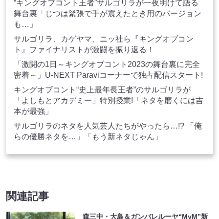
“キングオブコント王者”サルゴリラが一夜明けて語る
舞台裏「じつは緊張で手が震えたとき用のバージョン
も…」
サルゴリラ、カゲヤマ、ニッ社ら『キングオブコン
ト』ファイナリストが激闘を振り返る！
「激闘の1日～キングオブコント2023の舞台裏に完全
密着～」U-NEXT Paraviコーナーで独占配信スタート!
キングオブコント“史上最年長王者”のサルゴリラが
「よしもとアカデミー」特別授業!「ネタを磨くには吉
本が最強」
サルゴリラのネタを人気芸人たちがやったら…!? 「俺
らの優勝ネタを…」「もう新ネタじゃん」
関連記事
森三中・大島＆ガンバレルーヤ“MyM”新