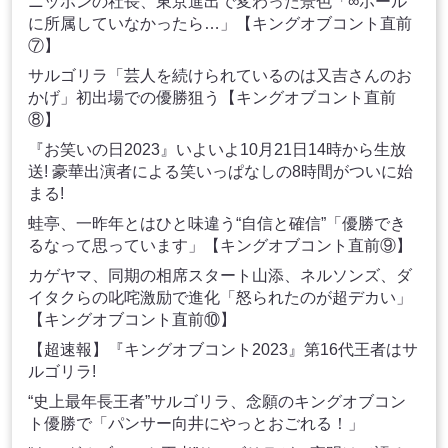
ニッポンの社長、東京進出で変わった景色「∞ホール
に所属していなかったら…」【キングオブコント直前
⑦】
サルゴリラ「芸人を続けられているのは又吉さんのお
かげ」初出場での優勝狙う【キングオブコント直前
⑧】
『お笑いの日2023』いよいよ10月21日14時から生放
送! 豪華出演者による笑いっぱなしの8時間がついに始
まる!
蛙亭、一昨年とはひと味違う“自信と確信”「優勝でき
るなって思っています」【キングオブコント直前⑨】
カゲヤマ、同期の相席スタート山添、ネルソンズ、ダ
イタクらの叱咤激励で進化「怒られたのが超デカい」
【キングオブコント直前⑩】
【超速報】『キングオブコント2023』第16代王者はサ
ルゴリラ!
“史上最年長王者”サルゴリラ、念願のキングオブコン
ト優勝で「パンサー向井にやっとおごれる！」