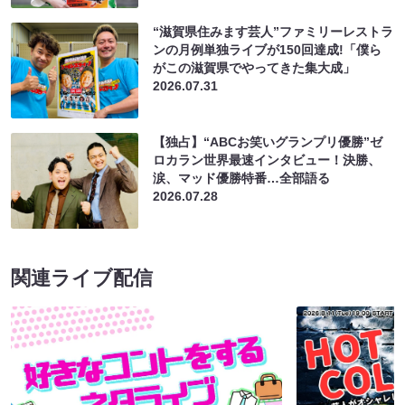
“滋賀県住みます芸人”ファミリーレストラ
ンの月例単独ライブが150回達成!「僕ら
がこの滋賀県でやってきた集大成」
2026.07.31
【独占】“ABCお笑いグランプリ優勝”ゼ
ロカラン世界最速インタビュー！決勝、
涙、マッド優勝特番…全部語る
2026.07.28
関連ライブ配信