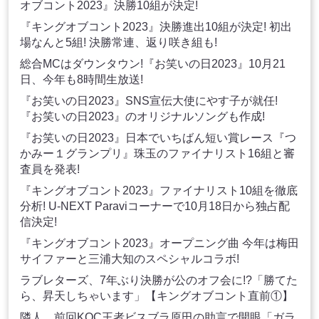
オブコント2023』決勝10組が決定!
『キングオブコント2023』決勝進出10組が決定! 初出
場なんと5組! 決勝常連、返り咲き組も!
総合MCはダウンタウン!『お笑いの日2023』10月21
日、今年も8時間生放送!
『お笑いの日2023』SNS宣伝大使にやす子が就任!
『お笑いの日2023』のオリジナルソングも作成!
『お笑いの日2023』日本でいちばん短い賞レース『つ
かみー１グランプリ』珠玉のファイナリスト16組と審
査員を発表!
『キングオブコント2023』ファイナリスト10組を徹底
分析! U-NEXT Paraviコーナーで10月18日から独占配
信決定!
『キングオブコント2023』オープニング曲 今年は梅田
サイファーと三浦大知のスペシャルコラボ!
ラブレターズ、7年ぶり決勝が公のオフ会に!?「勝てた
ら、昇天しちゃいます」【キングオブコント直前①】
隣人、前回KOC王者ビスブラ原田の助言で開眼「ガラ