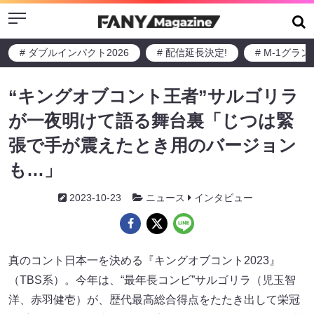
Menu
# ダブルインパクト2026
# 配信延長決定!
# M-1グラ
“キングオブコント王者”サルゴリラ
が一夜明けて語る舞台裏「じつは緊
張で手が震えたとき用のバージョン
も…」
2023-10-23
ニュース
インタビュー
真のコント日本一を決める『キングオブコント2023』
（TBS系）。今年は、“最年長コンビ”サルゴリラ（児玉智
洋、赤羽健壱）が、歴代最高総合得点をたたき出して栄冠