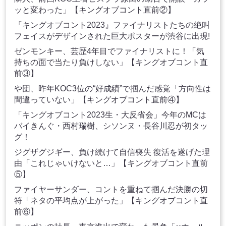
ッと変わった」【キングオブコント直前②】
『キングオブコント2023』ファイナリストたちの絶叫
フェイスがデザインされた巨大ポスターが渋谷に出現!
ゼンモンキー、芸歴4年目でファイナリストに！「気
持ちの面で当たり負けしない」【キングオブコント直
前③】
や団、昨年KOC3位の“好成績”で掴んだ感覚「方向性は
間違っていない」【キングオブコント直前④】
「キングオブコント2023生・大反省会」今年のMCは
バイきんぐ・西村瑞樹、シソンヌ・長谷川忍が初タッ
グ！
ジグザグジギー、負け続けて自信喪失 復活を遂げた理
由「これじゃいけないと…」【キングオブコント直前
⑤】
ファイヤーサンダー、コントを重ねて掴んだ決勝の切
符「ネタの平均点が上がった」【キングオブコント直
前⑥】