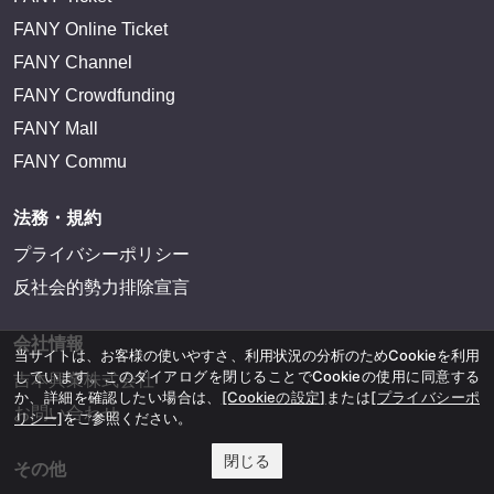
FANY Online Ticket
FANY Channel
FANY Crowdfunding
FANY Mall
FANY Commu
法務・規約
プライバシーポリシー
反社会的勢力排除宣言
会社情報
当サイトは、お客様の使いやすさ、利用状況の分析のためCookieを利用
しています。このダイアログを閉じることでCookieの使用に同意する
吉本興業株式会社
か、詳細を確認したい場合は、
[Cookieの設定]
または
[プライバシーポ
お問い合わせ
リシー]
をご参照ください。
閉じる
その他