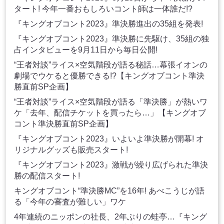
タート! 今年一番おもしろいコント師は一体誰だ!?
『キングオブコント2023』準決勝進出の35組を発表!
『キングオブコント2023』準決勝に先駆け、35組の独
占インタビューを9月11日から毎日公開!
“王者対談”ライス×空気階段が語る秘話…幕張イオンの
劇場でウケると優勝できる!?【キングオブコント準決
勝直前SP企画】
“王者対談”ライス×空気階段が語る「準決勝」が熱いワ
ケ「去年、配信チケットを買ったら…」【キングオブ
コント準決勝直前SP企画】
『キングオブコント2023』いよいよ準決勝が開幕! オ
リジナルグッズも販売スタート!
『キングオブコント2023』激戦が繰り広げられた準決
勝の配信スタート!
キングオブコント“準決勝MC”を16年! あべこうじが語
る「今年の審査が難しい」ワケ
4年連続のニッポンの社長、2年ぶりの蛙亭…『キング