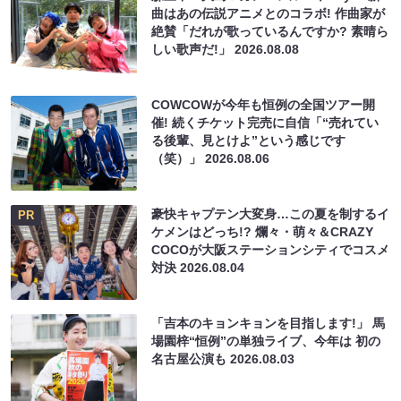
曲はあの伝説アニメとのコラボ! 作曲家が
絶賛「だれが歌っているんですか? 素晴ら
しい歌声だ!」
2026.08.08
COWCOWが今年も恒例の全国ツアー開
催! 続くチケット完売に自信「“売れてい
る後輩、見とけよ”という感じです
（笑）」
2026.08.06
豪快キャプテン大変身…この夏を制するイ
PR
ケメンはどっち!? 爛々・萌々＆CRAZY
COCOが大阪ステーションシティでコスメ
対決
2026.08.04
「吉本のキョンキョンを目指します!」 馬
場園梓“恒例”の単独ライブ、今年は 初の
名古屋公演も
2026.08.03