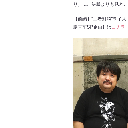
り）に、決勝よりも見どこ
【前編】“王者対談”ライ
勝直前SP企画】は
コチラ