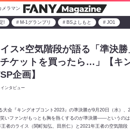
カメラマン
定!
# M-1グランプリ
# BSよしもと
# JO1
ライス×空気階段が語る「準決
信チケットを買ったら…」【キ
SP企画】
インタビュー
る大会『キングオブコント2023』の準決勝が9月20日（水）、
お笑いファンがもっとも胸を熱くするのが準決勝――というの
6年王者のライス（関町知弘、田所仁）と2021年王者の空気階