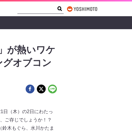
Search Form
Search
勝」が熱いワケ
ングオブコン
21日（木）の2日にわたっ
は、ご存じでしょうか！？
段（鈴木もぐら、水川かたま