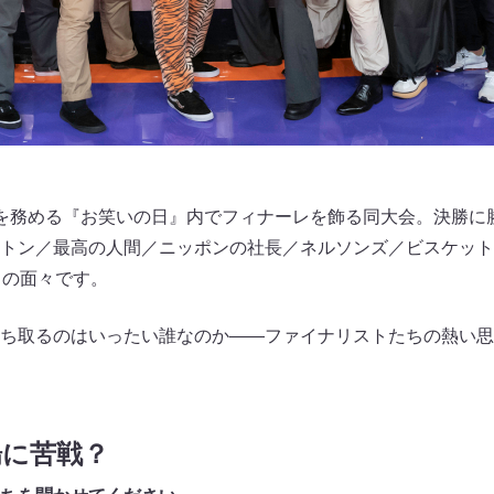
を務める『お笑いの日』内でフィナーレを飾る同大会。決勝に
トン／最高の人間／ニッポンの社長／ネルソンズ／ビスケット
）の面々です。
ち取るのはいったい誰なのか――ファイナリストたちの熱い思
場に苦戦？