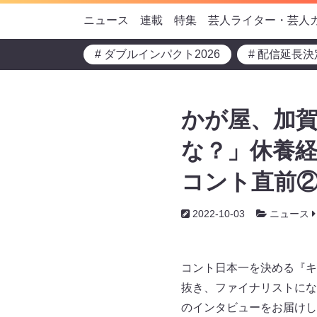
ニュース
連載
特集
芸人ライター・芸人
# ダブルインパクト2026
# 配信延長決
かが屋、加
な？」休養
コント直前②】
2022-10-03
ニュース
コント日本一を決める『キ
抜き、ファイナリストにな
のインタビューをお届けしま