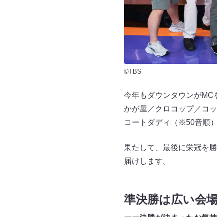
©TBS
今年もダウンタウンがMC
かが屋／クロコップ／コッ
コートダディ（※50音順
果たして、最後に栄冠を勝
届けします。
準決勝は広い会