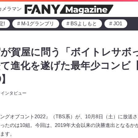
カメラマン
定!
# M-1グランプリ
# BSよしもと
# JO1
賀が賀屋に問う「ボイトレサボ
経て進化を遂げた最年少コンビ
​​
インタビュー
ングオブコント2022』（TBS系）が、10月8日（土）に放送
ったのは10組。今回は、2019年大会以来の決勝進出となるか
す。​​