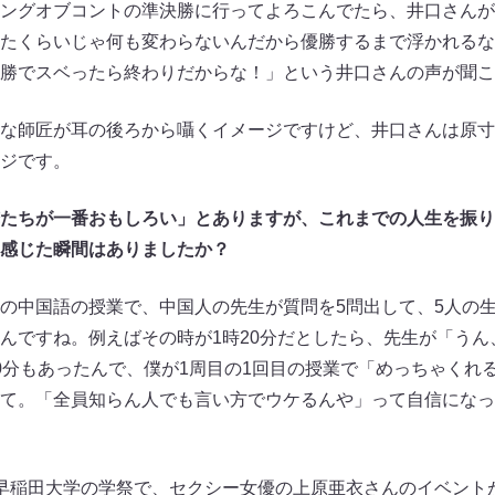
ングオブコントの準決勝に行ってよろこんでたら、井口さんが
たくらいじゃ何も変わらないんだから優勝するまで浮かれるな
勝でスベったら終わりだからな！」という井口さんの声が聞こ
な師匠が耳の後ろから囁くイメージですけど、井口さんは原寸
ジです。
たちが一番おもしろい」とありますが、これまでの人生を振り
感じた瞬間はありましたか？
中国語の授業で、中国人の先生が質問を5問出して、5人の
んですね。例えばその時が1時20分だとしたら、先生が「うん
0分もあったんで、僕が1周目の1回目の授業で「めっちゃくれ
て。「全員知らん人でも言い方でウケるんや」って自信になっ
早稲田大学の学祭で、セクシー女優の上原亜衣さんのイベント