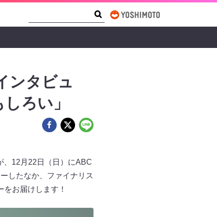
Search Form
Search
前インタビュ
もしろい」
、12月22日（日）にABC
リーしたなか、ファイナリス
ーをお届けします！