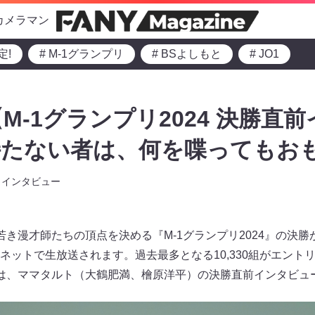
カメラマン
定!
# M-1グランプリ
# BSよしもと
# JO1
M-1グランプリ2024 決勝直
持たない者は、何を喋ってもお
インタビュー
き漫才師たちの頂点を決める『M-1グランプリ2024』の決勝が
ネットで生放送されます。過去最多となる10,330組がエント
は、ママタルト（大鶴肥満、檜原洋平）の決勝直前インタビュ