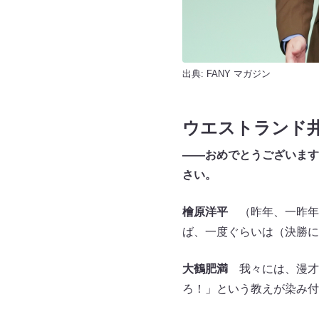
出典:
FANY マガジン
ウエストランド
――おめでとうございます
さい。
檜原洋平
（昨年、一昨年と
ば、一度ぐらいは（決勝に
大鶴肥満
我々には、漫才
ろ！」という教えが染み付