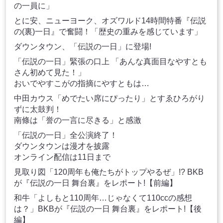
の一員に」
とに安、ニューヨーク、オズワルド14時間特番『伝説
の(裏)一日』で奮闘！「歴史の重みを感じています」
ダウンタウン、「伝説の一日」に登場!
「伝説の一日」緊張の口上 「あんな真面目なやすとも
さん初めて見た！」
おいでやすこがの指摘にやすともは…
中田カウス「めでたい席にぴったり」とすゑひろがり
ずに太鼓判！
南條は「誉の一言に尽きる」と感激
「伝説の一日」全公演終了！
ダウンタウンは漫才を披露
オンライン配信は11日まで
見取り図「120周年も俺たちがトップやるぜ」!? BKB
が『伝説の一日 舞台裏』をレポート!【前編】
和牛「よしもと110周年…じゃなくて110ccの感想
は？」BKBが『伝説の一日 舞台裏』をレポート!【後
編】