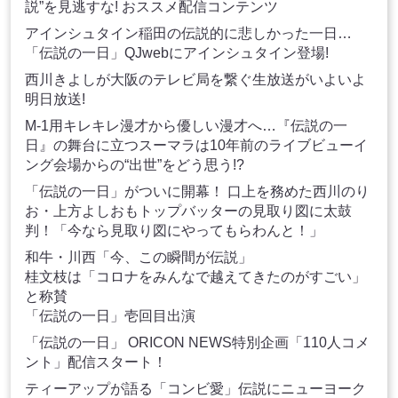
説”を見逃すな! おススメ配信コンテンツ
アインシュタイン稲田の伝説的に悲しかった一日…
「伝説の一日」QJwebにアインシュタイン登場!
西川きよしが大阪のテレビ局を繋ぐ生放送がいよいよ
明日放送!
M-1用キレキレ漫才から優しい漫才へ…『伝説の一
日』の舞台に立つスーマラは10年前のライブビューイ
ング会場からの“出世”をどう思う!?
「伝説の一日」がついに開幕！ 口上を務めた西川のり
お・上方よしおもトップバッターの見取り図に太鼓
判！「今なら見取り図にやってもらわんと！」
和牛・川西「今、この瞬間が伝説」
桂文枝は「コロナをみんなで越えてきたのがすごい」
と称賛
「伝説の一日」壱回目出演
「伝説の一日」 ORICON NEWS特別企画「110人コメ
ント」配信スタート！
ティーアップが語る「コンビ愛」伝説にニューヨーク