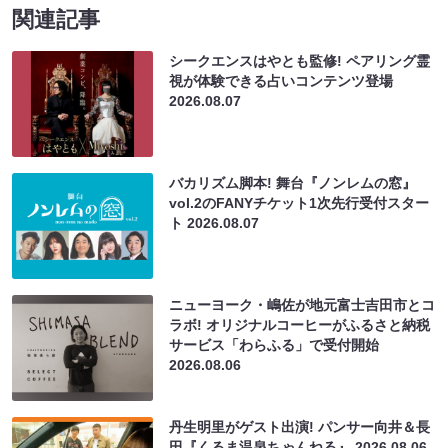
関連記事
シークエンスはやとも監修! ペアリング霊
視が体験できる占いコンテンツ登場
2026.08.07
バカリズム脚本! 舞台『ノンレムの窓』
vol.2のFANYチケット1次先行受付スター
ト
2026.08.07
ニューヨーク・嶋佐が地元富士吉田市とコ
ラボ! オリジナルコーヒーがふるさと納税
サービス「わらふる」で受付開始
2026.08.06
丹生明里がゲスト出演! パンサー向井＆長
田『くるま温泉ちゃんねる』
2026.08.06