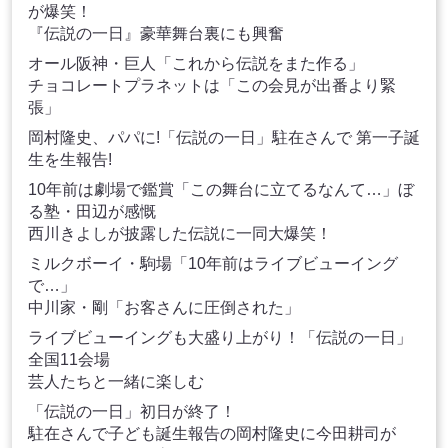
が爆笑！
『伝説の一日』豪華舞台裏にも興奮
オール阪神・巨人「これから伝説をまた作る」
チョコレートプラネットは「この会見が出番より緊
張」
岡村隆史、パパに!「伝説の一日」駐在さんで 第一子誕
生を生報告!
10年前は劇場で鑑賞「この舞台に立てるなんて…」ぼ
る塾・田辺が感慨
西川きよしが披露した伝説に一同大爆笑！
ミルクボーイ・駒場「10年前はライブビューイング
で…」
中川家・剛「お客さんに圧倒された」
ライブビューイングも大盛り上がり！「伝説の一日」
全国11会場
芸人たちと一緒に楽しむ
「伝説の一日」初日が終了！
駐在さんで子ども誕生報告の岡村隆史に今田耕司が