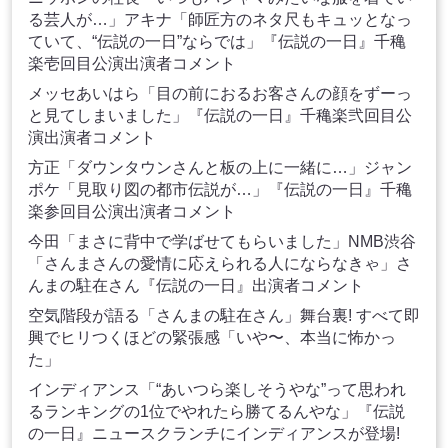
る芸人が…」アキナ「師匠方のネタ尺もキュッとなっ
ていて、“伝説の一日”ならでは」『伝説の一日』千穐
楽壱回目公演出演者コメント
メッセあいはら「目の前におるお客さんの顔をずーっ
と見てしまいました」『伝説の一日』千穐楽弐回目公
演出演者コメント
方正「ダウンタウンさんと板の上に一緒に…」ジャン
ポケ「見取り図の都市伝説が…」『伝説の一日』千穐
楽参回目公演出演者コメント
今田「まさに背中で学ばせてもらいました」NMB渋谷
「さんまさんの愛情に応えられる人にならなきゃ」さ
んまの駐在さん『伝説の一日』出演者コメント
空気階段が語る「さんまの駐在さん」舞台裏! すべて即
興でヒリつくほどの緊張感「いや〜、本当に怖かっ
た」
インディアンス「“あいつら楽しそうやな”って思われ
るランキングの1位でやれたら勝てるんやな」『伝説
の一日』ニュースクランチにインディアンスが登場!