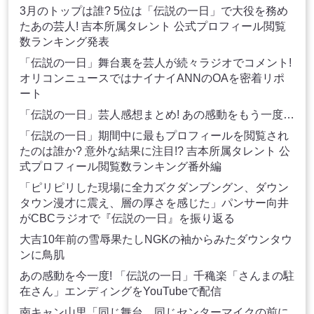
3月のトップは誰? 5位は「伝説の一日」で大役を務め
たあの芸人! 吉本所属タレント 公式プロフィール閲覧
数ランキング発表
「伝説の一日」舞台裏を芸人が続々ラジオでコメント!
オリコンニュースではナイナイANNのOAを密着リポ
ート
「伝説の一日」芸人感想まとめ! あの感動をもう一度…
「伝説の一日」期間中に最もプロフィールを閲覧され
たのは誰か? 意外な結果に注目!? 吉本所属タレント 公
式プロフィール閲覧数ランキング番外編
「ピリピリした現場に全力ズクダンブングン、ダウン
タウン漫才に震え、層の厚さを感じた」パンサー向井
がCBCラジオで『伝説の一日』を振り返る
大吉10年前の雪辱果たしNGKの袖からみたダウンタウ
ンに鳥肌
あの感動を今一度! 「伝説の一日」千穐楽「さんまの駐
在さん」エンディングをYouTubeで配信
南キャン山里「同じ舞台、同じセンターマイクの前に