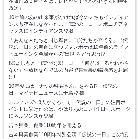
在阪民放５局「春はテレビから！何かが起きる同時生
放送」
10年前のあの出来事がなければ今のミキもインディア
ンスも存在しなかった…「伝説の一日」スポニチアネ
ックスにインディアンス登場!
「あんな人たちと同じ舞台に自分たちが立てる」『伝
説の一日』の舞台に立つジャンポケは10年前のライブ
ビューイング会場からの“出世”をどう思う!?
BSよしもと「伝説の(裏)一日」 「何が起こるかわから
ない」生放送ならではの内容で舞台裏の臨場感をお届
け!
10年後には「大悟の駐在さん」をやる!?「伝説の一
日」マイナビニュースに千鳥登場!
ネルソンズの3人がそろって「伝説の一日」の注目ポ
イントに挙げたのは、やはりあのコンビ! 日刊スポーツ
にネルソンズが登場!
吉本興業、創業110周年を迎える
吉本興業創業110周年特別公演『伝説の一日』この“伝