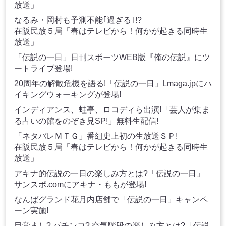
放送」
なるみ・岡村も予測不能｢過ぎる｣!?
在阪民放５局「春はテレビから！何かが起きる同時生
放送」
「伝説の一日」日刊スポーツWEB版『俺の伝説』にツ
ートライブ登場!
20周年の解散危機を語る!「伝説の一日」Lmaga.jpにハ
イキングウォーキングが登場!
インディアンス、蛙亭、ロコディら出演!「芸人が集ま
る占いの館をのぞき見SP!」無料生配信!
「ネタバレＭＴＧ」番組史上初の生放送ＳＰ!
在阪民放５局「春はテレビから！何かが起きる同時生
放送」
アキナ的伝説の一日の楽しみ方とは?「伝説の一日」
サンスポ.comにアキナ・ももが登場!
なんばグランド花月内店舗で「伝説の一日」キャンペ
ーン実施!
目覚まし? パチンコ? 空気階段の楽しみ方とは?「伝説