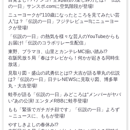
の一日」サンスポ.comに空気階段が登場!
ニューヨークが“110歳になったところを見てみたい芸
人”は？「伝説の一日」フジテレビュー!!にニューヨー
クが登場!
「伝説の一日」の熱気を様々な芸人のYouTubeからも
お届け!「伝説のコラボリレー生配信」
東野、ブラマヨ、山里とカンテレMC揃い踏み!?
在阪民放５局「春はテレビから！何かが起きる同時生
放送」
見取り図・盛山の武勇伝とは!? 大吉が語る華丸の伝説
は?「伝説の一日」日テレNEWSに見取り図、博多華
丸・大吉登場!
蛙亭が語る「伝説の一日」みどころは“メンバーがヤバ
い”あの公演! エンタメRBBに蛙亭登場!
もも「緊張でガチガチ顔です」「伝説の一日」よろず
～ニュースに、ももが登場!
やすしきよしの春休み!?