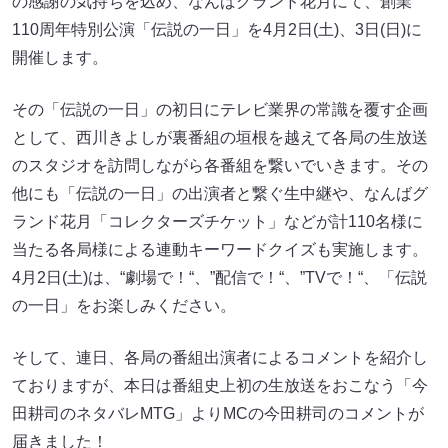
の感謝の気持ちを込め、なんばグランド花月にて、創業
110周年特別公演「伝説の一日」を4月2日(土)、3日(日)に
開催します。
その「伝説の一日」の初日にテレビ業界の常識を覆す企画
として、西川きよしが裏番組の垣根を越えて各局の生放送
のスタジオを訪問しながら各番組を繋いでいきます。その
他にも「伝説の一日」の出演者と繋ぐ生中継や、なんばグ
ランド花月「コレクターズチケット」などが計110名様に
当たる各局様による連動キーワードクイズも実施します。
4月2日(土)は、“劇場で！“、”配信で！“、”TVで！“、「伝説
の一日」をお楽しみください。
そして、連日、各局の番組出演者によるコメントを紹介し
ておりますが、本日は番組史上初の生放送をおこなう「今
田耕司のネタバレMTG」よりMCの今田耕司のコメントが
届きました！