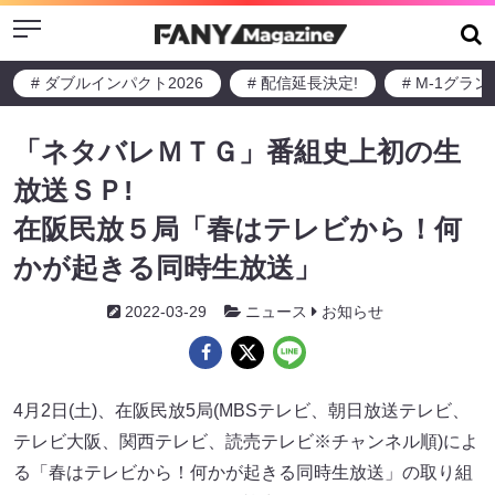
Menu
# ダブルインパクト2026
# 配信延長決定!
# M-1グラ
「ネタバレＭＴＧ」番組史上初の生
放送ＳＰ!
在阪民放５局「春はテレビから！何
かが起きる同時生放送」
2022-03-29
ニュース
お知らせ
4月2日(土)、在阪民放5局(MBSテレビ、朝日放送テレビ、
テレビ大阪、関西テレビ、読売テレビ※チャンネル順)によ
る「春はテレビから！何かが起きる同時生放送」の取り組