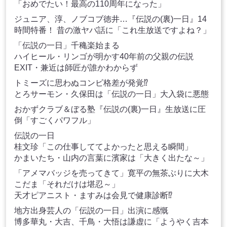
「おめでたい！最高の110周年になった」
ジュニア、淳、ノブコブ徳井…『伝説の(裏)一日』14
時間特番！ 昔の激ヤバ話に「これ生放送ですよね？」
「伝説の一日」千穐楽始まる
ハイヒール・リンゴが明かす40年前の父親の伝説
EXIT・兼近は師匠が誰かわからず
トミーズに思わぬコンビ格差が発覚⁉
とろサーモン・久保田は「伝説の一日」大入袋に悪態
おかずクラブ＆ぼる塾『伝説の(裏)一日』生放送に圧
倒「すごくパワフル」
伝説の一日
桂文珍「この仕事しててよかったと思える瞬間」
かまいたち・山内の言葉に濱家は「大きく出たな～」
「アメマバッジを売ってきて」寛平の無茶ぶりに大木
こだま「それだけは堪忍～」
天才ピアニスト・ますみは会見で健康診断⁉
地方出身芸人の「伝説の一日」出演に感慨
博多華丸・大吉、千鳥・大悟は謙虚に「ようやく吉本