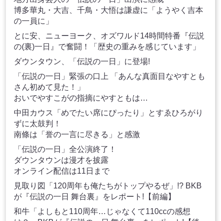
博多華丸・大吉、千鳥・大悟は謙虚に「ようやく吉本
の一員に」
とに安、ニューヨーク、オズワルド14時間特番『伝説
の(裏)一日』で奮闘！「歴史の重みを感じています」
ダウンタウン、「伝説の一日」に登場!
「伝説の一日」緊張の口上 「あんな真面目なやすとも
さん初めて見た！」
おいでやすこがの指摘にやすともは…
中田カウス「めでたい席にぴったり」とすゑひろがり
ずに太鼓判！
南條は「誉の一言に尽きる」と感激
「伝説の一日」全公演終了！
ダウンタウンは漫才を披露
オンライン配信は11日まで
見取り図「120周年も俺たちがトップやるぜ」!? BKB
が『伝説の一日 舞台裏』をレポート!【前編】
和牛「よしもと110周年…じゃなくて110ccの感想