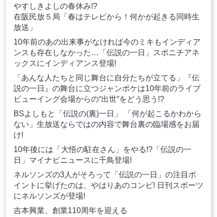
やすしきよしの春休み!?
在阪民放５局「春はテレビから！何かが起きる同時生
放送」
10年前のあの出来事がなければ今のミキもインディア
ンスも存在しなかった…「伝説の一日」スポニチアネ
ックスにインディアンス登場!
「あんな人たちと同じ舞台に自分たちが立てる」『伝
説の一日』の舞台に立つジャンポケは10年前のライブ
ビューイング会場からの“出世”をどう思う!?
BSよしもと「伝説の(裏)一日」 「何が起こるかわから
ない」生放送ならではの内容で舞台裏の臨場感をお届
け!
10年後には「大悟の駐在さん」をやる!?「伝説の一
日」マイナビニュースに千鳥登場!
ネルソンズの3人がそろって「伝説の一日」の注目ポ
イントに挙げたのは、やはりあのコンビ! 日刊スポーツ
にネルソンズが登場!
吉本興業、創業110周年を迎える