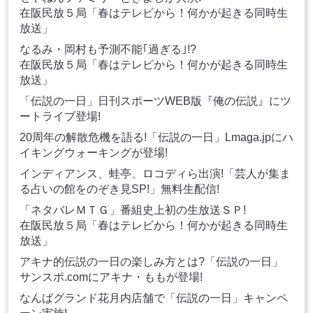
在阪民放５局「春はテレビから！何かが起きる同時生
放送」
なるみ・岡村も予測不能｢過ぎる｣!?
在阪民放５局「春はテレビから！何かが起きる同時生
放送」
「伝説の一日」日刊スポーツWEB版『俺の伝説』にツ
ートライブ登場!
20周年の解散危機を語る!「伝説の一日」Lmaga.jpにハ
イキングウォーキングが登場!
インディアンス、蛙亭、ロコディら出演!「芸人が集ま
る占いの館をのぞき見SP!」無料生配信!
「ネタバレＭＴＧ」番組史上初の生放送ＳＰ!
在阪民放５局「春はテレビから！何かが起きる同時生
放送」
アキナ的伝説の一日の楽しみ方とは?「伝説の一日」
サンスポ.comにアキナ・ももが登場!
なんばグランド花月内店舗で「伝説の一日」キャンペ