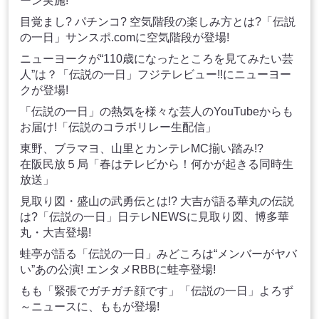
ーン実施!
目覚まし? パチンコ? 空気階段の楽しみ方とは?「伝説
の一日」サンスポ.comに空気階段が登場!
ニューヨークが“110歳になったところを見てみたい芸
人”は？「伝説の一日」フジテレビュー!!にニューヨー
クが登場!
「伝説の一日」の熱気を様々な芸人のYouTubeからも
お届け!「伝説のコラボリレー生配信」
東野、ブラマヨ、山里とカンテレMC揃い踏み!?
在阪民放５局「春はテレビから！何かが起きる同時生
放送」
見取り図・盛山の武勇伝とは!? 大吉が語る華丸の伝説
は?「伝説の一日」日テレNEWSに見取り図、博多華
丸・大吉登場!
蛙亭が語る「伝説の一日」みどころは“メンバーがヤバ
い”あの公演! エンタメRBBに蛙亭登場!
もも「緊張でガチガチ顔です」「伝説の一日」よろず
～ニュースに、ももが登場!