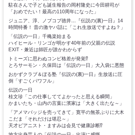
駐在さんで子ども誕生報告の岡村隆史に今田耕司が
「おめでたい！最高の110周年になった」
ジュニア、淳、ノブコブ徳井…『伝説の(裏)一日』14
時間特番！ 昔の激ヤバ話に「これ生放送ですよね？」
「伝説の一日」千穐楽始まる
ハイヒール・リンゴが明かす40年前の父親の伝説
EXIT・兼近は師匠が誰かわからず
トミーズに思わぬコンビ格差が発覚⁉
とろサーモン・久保田は「伝説の一日」大入袋に悪態
おかずクラブ＆ぼる塾『伝説の(裏)一日』生放送に圧
倒「すごくパワフル」
伝説の一日
桂文珍「この仕事しててよかったと思える瞬間」
かまいたち・山内の言葉に濱家は「大きく出たな～」
「アメマバッジを売ってきて」寛平の無茶ぶりに大木
こだま「それだけは堪忍～」
天才ピアニスト・ますみは会見で健康診断⁉
地方出身芸人の「伝説の一日」出演に感慨