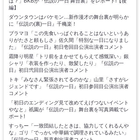
は？」BKBが『伝説の一日 舞台裏』をレポート!【後
編】
ダウンタウンはバケモン…新作漫才の舞台裏が明らか
に『伝説の(裏)一日』千穐楽！
ブラマヨ「この先食いっぱぐれることはないというあ
りがたさと頼もしさ」佐久間「特別な一日になりまし
た」『伝説の一日』初日壱回目公演出演者コメント
霜降り明星「トリ前をまかせてもらえて感慨深い」銀
シャリ「衣装を作ったり、散髪したり」『伝説の一
日』初日弐回目公演出演者コメント
トキ「みなさん緊張されてるのかな」山里「さすがレ
ジェンドです」『伝説の一日』初日参回目公演出演者
コメント
「初日のエンディング見て改めてえげつないイベント
やなと」祇園が『伝説の一日』舞台裏を写真満載でレ
ポート!
すっちー「一致団結したときは、協力してくれるんや
な」ゴリ「でっかい中華鍋で調理されているみたい」
『伝説の一日』新喜劇出演者コメント