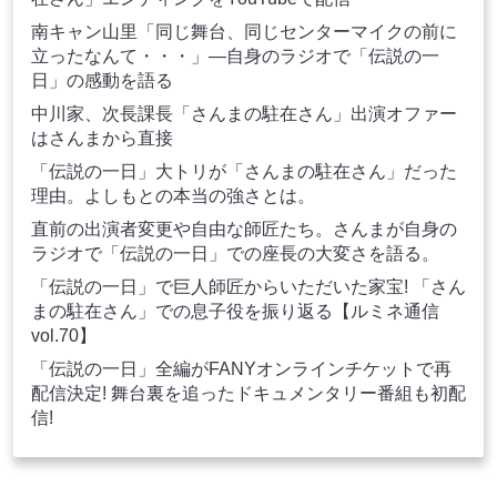
南キャン山里「同じ舞台、同じセンターマイクの前に
立ったなんて・・・」―自身のラジオで「伝説の一
日」の感動を語る
中川家、次長課長「さんまの駐在さん」出演オファー
はさんまから直接
「伝説の一日」大トリが「さんまの駐在さん」だった
理由。よしもとの本当の強さとは。
直前の出演者変更や自由な師匠たち。さんまが自身の
ラジオで「伝説の一日」での座長の大変さを語る。
「伝説の一日」で巨人師匠からいただいた家宝! 「さん
まの駐在さん」での息子役を振り返る【ルミネ通信
vol.70】
「伝説の一日」全編がFANYオンラインチケットで再
配信決定! 舞台裏を追ったドキュメンタリー番組も初配
信!