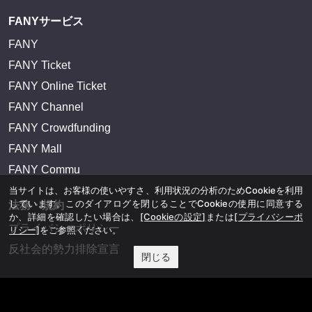
FANYサービス
FANY
FANY Ticket
FANY Online Ticket
FANY Channel
FANY Crowdfunding
FANY Mall
FANY Commu
当サイトは、お客様の使いやすさ、利用状況の分析のためCookieを利用
しています。このダイアログを閉じることでCookieの使用に同意する
法務・規約
か、詳細を確認したい場合は、
[Cookieの設定]
または
[プライバシーポ
プライバシーポリシー
リシー]
をご参照ください。
反社会的勢力排除宣言
閉じる
会社情報
吉本興業株式会社