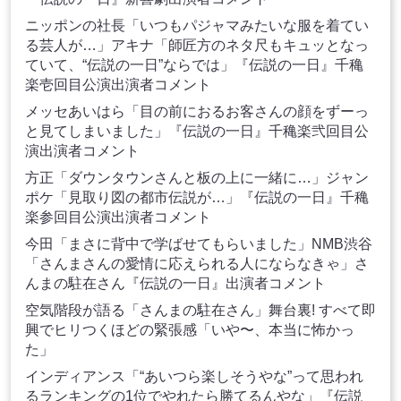
ニッポンの社長「いつもパジャマみたいな服を着てい
る芸人が…」アキナ「師匠方のネタ尺もキュッとなっ
ていて、“伝説の一日”ならでは」『伝説の一日』千穐
楽壱回目公演出演者コメント
メッセあいはら「目の前におるお客さんの顔をずーっ
と見てしまいました」『伝説の一日』千穐楽弐回目公
演出演者コメント
方正「ダウンタウンさんと板の上に一緒に…」ジャン
ポケ「見取り図の都市伝説が…」『伝説の一日』千穐
楽参回目公演出演者コメント
今田「まさに背中で学ばせてもらいました」NMB渋谷
「さんまさんの愛情に応えられる人にならなきゃ」さ
んまの駐在さん『伝説の一日』出演者コメント
空気階段が語る「さんまの駐在さん」舞台裏! すべて即
興でヒリつくほどの緊張感「いや〜、本当に怖かっ
た」
インディアンス「“あいつら楽しそうやな”って思われ
るランキングの1位でやれたら勝てるんやな」『伝説