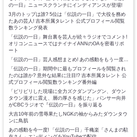
の一日』ニュースクランチにインディアンスが登場!
3月のトップは誰? 5位は「伝説の一日」で大役を務め
たあの芸人! 吉本所属タレント 公式プロフィール閲覧
数ランキング発表
「伝説の一日」舞台裏を芸人が続々ラジオでコメント!
オリコンニュースではナイナイANNのOAを密着リポ
ート
「伝説の一日」芸人感想まとめ! あの感動をもう一度…
「伝説の一日」期間中に最もプロフィールを閲覧され
たのは誰か? 意外な結果に注目!? 吉本所属タレント 公
式プロフィール閲覧数ランキング番外編
「ピリピリした現場に全力ズクダンブングン、ダウン
タウン漫才に震え、層の厚さを感じた」パンサー向井
がCBCラジオで『伝説の一日』を振り返る
大吉10年前の雪辱果たしNGKの袖からみたダウンタウ
ンに鳥肌
あの感動を今一度! 「伝説の一日」千穐楽「さんまの駐
在さん」エンディングをYouTubeで配信