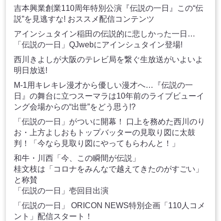
吉本興業創業110周年特別公演『伝説の一日』この“伝
説”を見逃すな! おススメ配信コンテンツ
アインシュタイン稲田の伝説的に悲しかった一日…
「伝説の一日」QJwebにアインシュタイン登場!
西川きよしが大阪のテレビ局を繋ぐ生放送がいよいよ
明日放送!
M-1用キレキレ漫才から優しい漫才へ…『伝説の一
日』の舞台に立つスーマラは10年前のライブビューイ
ング会場からの“出世”をどう思う!?
「伝説の一日」がついに開幕！ 口上を務めた西川のり
お・上方よしおもトップバッターの見取り図に太鼓
判！「今なら見取り図にやってもらわんと！」
和牛・川西「今、この瞬間が伝説」
桂文枝は「コロナをみんなで越えてきたのがすごい」
と称賛
「伝説の一日」壱回目出演
「伝説の一日」 ORICON NEWS特別企画「110人コメ
ント」配信スタート！