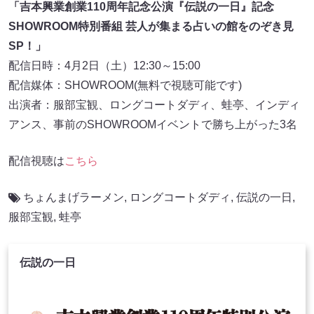
「吉本興業創業110周年記念公演『伝説の一日』記念
SHOWROOM特別番組 芸人が集まる占いの館をのぞき見
SP！」
配信日時：4月2日（土）12:30～15:00
配信媒体：SHOWROOM(無料で視聴可能です)
出演者：服部宝観、ロングコートダディ、蛙亭、インディ
アンス、事前のSHOWROOMイベントで勝ち上がった3名
配信視聴は
こちら
ちょんまげラーメン
,
ロングコートダディ
,
伝説の一日
,
服部宝観
,
蛙亭
伝説の一日