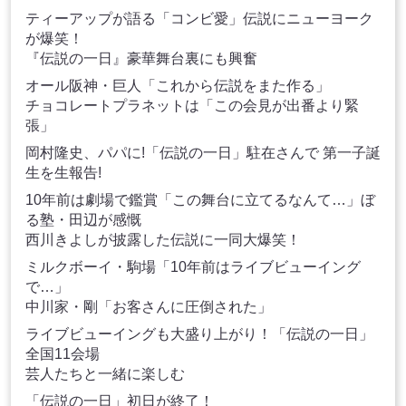
ティーアップが語る「コンビ愛」伝説にニューヨーク
が爆笑！
『伝説の一日』豪華舞台裏にも興奮
オール阪神・巨人「これから伝説をまた作る」
チョコレートプラネットは「この会見が出番より緊
張」
岡村隆史、パパに!「伝説の一日」駐在さんで 第一子誕
生を生報告!
10年前は劇場で鑑賞「この舞台に立てるなんて…」ぼ
る塾・田辺が感慨
西川きよしが披露した伝説に一同大爆笑！
ミルクボーイ・駒場「10年前はライブビューイング
で…」
中川家・剛「お客さんに圧倒された」
ライブビューイングも大盛り上がり！「伝説の一日」
全国11会場
芸人たちと一緒に楽しむ
「伝説の一日」初日が終了！