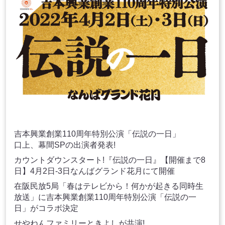
吉本興業創業110周年特別公演「伝説の一日」
口上、幕間SPの出演者発表!
カウントダウンスタート!『伝説の一日』【開催まで8
日】4月2日-3日なんばグランド花月にて開催
在阪民放5局「春はテレビから！何かが起きる同時生
放送」に吉本興業創業110周年特別公演「伝説の一
日」がコラボ決定
せやねんファミリーときよしが共演!