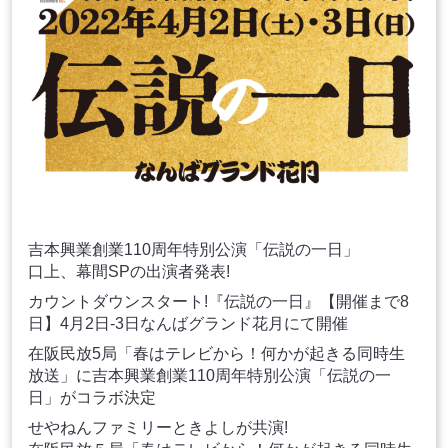
吉本興業創業110周年特別公演「伝説の一日」
口上、幕間SPの出演者発表!
カウントダウンスタート!『伝説の一日』【開催まで8
日】4月2日-3日なんばグランド花月にて開催
在阪民放5局「春はテレビから！何かが起きる同時生
放送」に吉本興業創業110周年特別公演「伝説の一
日」がコラボ決定
せやねんファミリーときよしが共演!