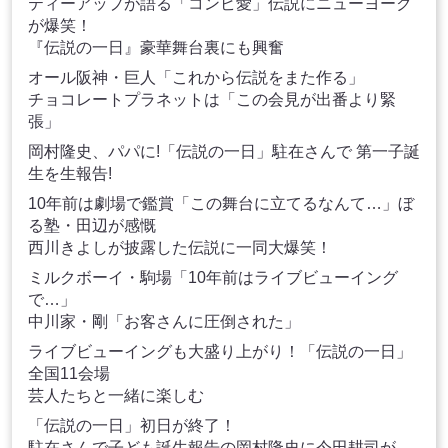
ティーアップが語る「コンビ愛」伝説にニューヨーク
が爆笑！
『伝説の一日』豪華舞台裏にも興奮
オール阪神・巨人「これから伝説をまた作る」
チョコレートプラネットは「この会見が出番より緊
張」
岡村隆史、パパに!「伝説の一日」駐在さんで 第一子誕
生を生報告!
10年前は劇場で鑑賞「この舞台に立てるなんて…」ぼ
る塾・田辺が感慨
西川きよしが披露した伝説に一同大爆笑！
ミルクボーイ・駒場「10年前はライブビューイング
で…」
中川家・剛「お客さんに圧倒された」
ライブビューイングも大盛り上がり！「伝説の一日」
全国11会場
芸人たちと一緒に楽しむ
「伝説の一日」初日が終了！
駐在さんで子ども誕生報告の岡村隆史に今田耕司が