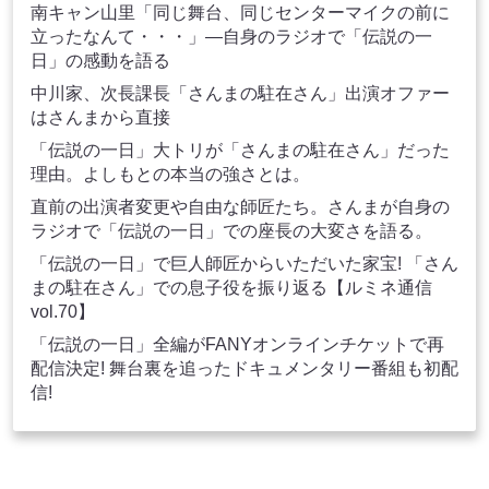
南キャン山里「同じ舞台、同じセンターマイクの前に
立ったなんて・・・」―自身のラジオで「伝説の一
日」の感動を語る
中川家、次長課長「さんまの駐在さん」出演オファー
はさんまから直接
「伝説の一日」大トリが「さんまの駐在さん」だった
理由。よしもとの本当の強さとは。
直前の出演者変更や自由な師匠たち。さんまが自身の
ラジオで「伝説の一日」での座長の大変さを語る。
「伝説の一日」で巨人師匠からいただいた家宝! 「さん
まの駐在さん」での息子役を振り返る【ルミネ通信
vol.70】
「伝説の一日」全編がFANYオンラインチケットで再
配信決定! 舞台裏を追ったドキュメンタリー番組も初配
信!