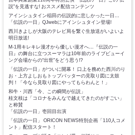
説”を見逃すな! おススメ配信コンテンツ
アインシュタイン稲田の伝説的に悲しかった一日…
「伝説の一日」QJwebにアインシュタイン登場!
西川きよしが大阪のテレビ局を繋ぐ生放送がいよいよ
明日放送!
M-1用キレキレ漫才から優しい漫才へ…『伝説の一
日』の舞台に立つスーマラは10年前のライブビューイ
ング会場からの“出世”をどう思う!?
「伝説の一日」がついに開幕！ 口上を務めた西川のり
お・上方よしおもトップバッターの見取り図に太鼓
判！「今なら見取り図にやってもらわんと！」
和牛・川西「今、この瞬間が伝説」
桂文枝は「コロナをみんなで越えてきたのがすごい」
と称賛
「伝説の一日」壱回目出演
「伝説の一日」 ORICON NEWS特別企画「110人コメ
ント」配信スタート！