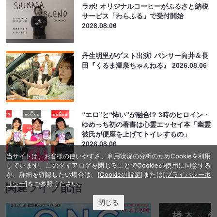
ラボ! オリジナルコーヒーがふるさと納税
サービス「わらふる」で受付開始
2026.08.06
丹生明里がゲスト出演! パンサー向井＆長
田『くるま温泉ちゃんねる』
2026.08.06
“エロ”と“怖い”が融合!? 3時のヒロイン・
ゆめっち初の著書は心霊エッセイ本「幽霊
彼氏が便座を上げてトイレするの」
2026.08.06
当サイトは、お客様の使いやすさ、利用状況の分析のためCookieを利用
しています。このダイアログを閉じることでCookieの使用に同意する
か、詳細を確認したい場合は、
[Cookieの設定]
または
[プライバシーポ
リシー]
をご参照ください。
関連ライブ配信
閉じる