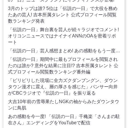
3月のトップは誰? 5位は「伝説の一日」で大役を務め
たあの芸人! 吉本所属タレント 公式プロフィール閲覧
数ランキング発表
「伝説の一日」舞台裏を芸人が続々ラジオでコメント!
オリコンニュースではナイナイANNのOAを密着リポ
ート
「伝説の一日」芸人感想まとめ! あの感動をもう一度…
「伝説の一日」期間中に最もプロフィールを閲覧され
たのは誰か? 意外な結果に注目!? 吉本所属タレント 公
式プロフィール閲覧数ランキング番外編
「ピリピリした現場に全力ズクダンブングン、ダウン
タウン漫才に震え、層の厚さを感じた」パンサー向井
がCBCラジオで『伝説の一日』を振り返る
大吉10年前の雪辱果たしNGKの袖からみたダウンタウ
ンに鳥肌
あの感動を今一度! 「伝説の一日」千穐楽「さんまの駐
在さん」エンディングをYouTubeで配信