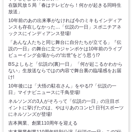
在阪民放５局「春はテレビから！何かが起きる同時生
放送」
10年前のあの出来事がなければ今のミキもインディア
ンスも存在しなかった…「伝説の一日」スポニチアネ
ックスにインディアンス登場!
「あんな人たちと同じ舞台に自分たちが立てる」『伝
説の一日』の舞台に立つジャンポケは10年前のライブ
ビューイング会場からの“出世”をどう思う!?
BSよしもと「伝説の(裏)一日」 「何が起こるかわから
ない」生放送ならではの内容で舞台裏の臨場感をお届
け!
10年後には「大悟の駐在さん」をやる!?「伝説の一
日」マイナビニュースに千鳥登場!
ネルソンズの3人がそろって「伝説の一日」の注目ポ
イントに挙げたのは、やはりあのコンビ! 日刊スポーツ
にネルソンズが登場!
吉本興業、創業110周年を迎える
吉本興業創業110周年特別公演『伝説の一日』この“伝