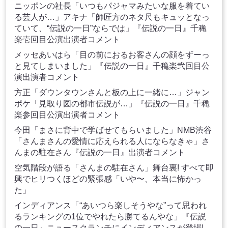
ニッポンの社長「いつもパジャマみたいな服を着てい
る芸人が…」アキナ「師匠方のネタ尺もキュッとなっ
ていて、“伝説の一日”ならでは」『伝説の一日』千穐
楽壱回目公演出演者コメント
メッセあいはら「目の前におるお客さんの顔をずーっ
と見てしまいました」『伝説の一日』千穐楽弐回目公
演出演者コメント
方正「ダウンタウンさんと板の上に一緒に…」ジャン
ポケ「見取り図の都市伝説が…」『伝説の一日』千穐
楽参回目公演出演者コメント
今田「まさに背中で学ばせてもらいました」NMB渋谷
「さんまさんの愛情に応えられる人にならなきゃ」さ
んまの駐在さん『伝説の一日』出演者コメント
空気階段が語る「さんまの駐在さん」舞台裏! すべて即
興でヒリつくほどの緊張感「いや〜、本当に怖かっ
た」
インディアンス「“あいつら楽しそうやな”って思われ
るランキングの1位でやれたら勝てるんやな」『伝説
の一日』ニュースクランチにインディアンスが登場!