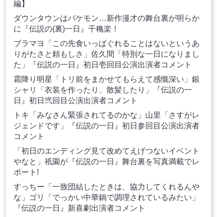
編】
ダウンタウンはバケモン…新作漫才の舞台裏が明らか
に『伝説の(裏)一日』千穐楽！
ブラマヨ「この先食いっぱぐれることはないというあ
りがたさと頼もしさ」佐久間「特別な一日になりまし
た」『伝説の一日』初日壱回目公演出演者コメント
霜降り明星「トリ前をまかせてもらえて感慨深い」銀
シャリ「衣装を作ったり、散髪したり」『伝説の一
日』初日弐回目公演出演者コメント
トキ「みなさん緊張されてるのかな」山里「さすがレ
ジェンドです」『伝説の一日』初日参回目公演出演者
コメント
「初日のエンディング見て改めてえげつないイベント
やなと」祇園が『伝説の一日』舞台裏を写真満載でレ
ポート!
すっちー「一致団結したときは、協力してくれるんや
な」ゴリ「でっかい中華鍋で調理されているみたい」
『伝説の一日』新喜劇出演者コメント