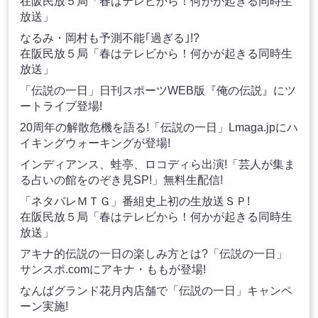
在阪民放５局「春はテレビから！何かが起きる同時生
放送」
なるみ・岡村も予測不能｢過ぎる｣!?
在阪民放５局「春はテレビから！何かが起きる同時生
放送」
「伝説の一日」日刊スポーツWEB版『俺の伝説』にツ
ートライブ登場!
20周年の解散危機を語る!「伝説の一日」Lmaga.jpにハ
イキングウォーキングが登場!
インディアンス、蛙亭、ロコディら出演!「芸人が集ま
る占いの館をのぞき見SP!」無料生配信!
「ネタバレＭＴＧ」番組史上初の生放送ＳＰ!
在阪民放５局「春はテレビから！何かが起きる同時生
放送」
アキナ的伝説の一日の楽しみ方とは?「伝説の一日」
サンスポ.comにアキナ・ももが登場!
なんばグランド花月内店舗で「伝説の一日」キャンペ
ーン実施!