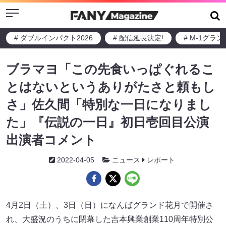
Menu
# ダブルインパクト2026
# 配信延長決定!
# M-1グラ
ブラマヨ「この先食いっぱぐれるこ
とはないというありがたさと頼もし
さ」佐久間「特別な一日になりまし
た」『伝説の一日』初日壱回目公演
出演者コメント
2022-04-05
ニュース
レポート
4月2日（土）、3日（日）になんばグランド花月で開催さ
れ、大盛況のうちに閉幕した吉本興業創業110周年特別公