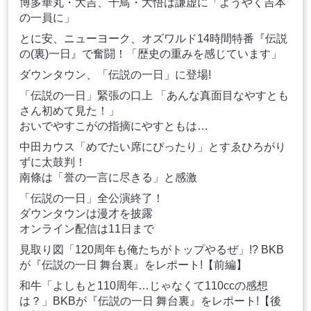
博多華丸・大吉、千鳥・大悟は謙虚に「ようやく吉本
の一員に」
とに安、ニューヨーク、オズワルド14時間特番『伝説
の(裏)一日』で奮闘！「歴史の重みを感じています」
ダウンタウン、「伝説の一日」に登場!
「伝説の一日」緊張の口上 「あんな真面目なやすとも
さん初めて見た！」
おいでやすこがの指摘にやすともは…
中田カウス「めでたい席にぴったり」とすゑひろがり
ずに太鼓判！
南條は「誉の一言に尽きる」と感激
「伝説の一日」全公演終了！
ダウンタウンは漫才を披露
オンライン配信は11日まで
見取り図「120周年も俺たちがトップやるぜ」!? BKB
が『伝説の一日 舞台裏』をレポート!【前編】
和牛「よしもと110周年…じゃなくて110ccの感想
は？」BKBが『伝説の一日 舞台裏』をレポート!【後