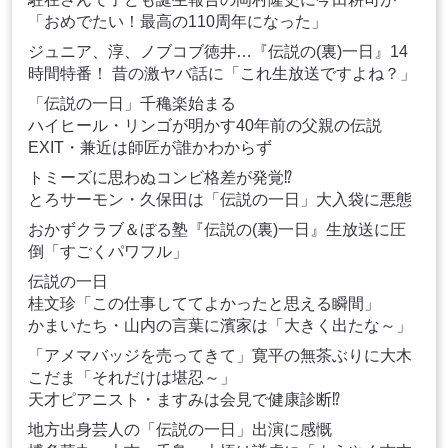
「おめでたい！最高の110周年になった」
ジュニア、淳、ノブコブ徳井…『伝説の(裏)一日』14
時間特番！ 昔の激ヤバ話に「これ生放送ですよね？」
「伝説の一日」千穐楽始まる
ハイヒール・リンゴが明かす40年前の父親の伝説
EXIT・兼近は師匠が誰かわからず
トミーズに思わぬコンビ格差が発覚⁉
とろサーモン・久保田は「伝説の一日」大入袋に悪態
おかずクラブ＆ぼる塾『伝説の(裏)一日』生放送に圧
倒「すごくパワフル」
伝説の一日
桂文珍「この仕事しててよかったと思える瞬間」
かまいたち・山内の言葉に濱家は「大きく出たな～」
「アメマバッジを売ってきて」寛平の無茶ぶりに大木
こだま「それだけは堪忍～」
天才ピアニスト・ますみは会見で健康診断⁉
地方出身芸人の「伝説の一日」出演に感慨