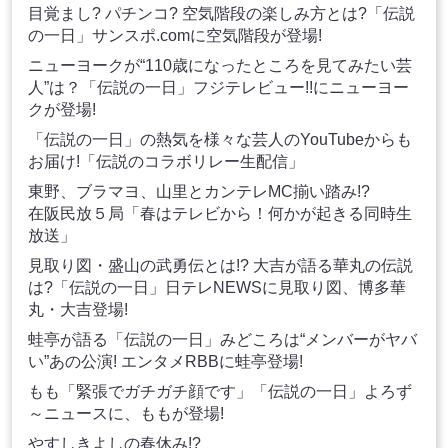
目覚まし? パチンコ? 空気階段の楽しみ方とは?「伝説
の一日」サンスポ.comに空気階段が登場!
ニューヨークが“110歳になったところを見てみたい芸
人”は？「伝説の一日」フジテレビュー!!にニューヨー
クが登場!
「伝説の一日」の熱気を様々な芸人のYouTubeからも
お届け!「伝説のコラボリレー生配信」
東野、ブラマヨ、山里とカンテレMC揃い踏み!?
在阪民放５局「春はテレビから！何かが起きる同時生
放送」
見取り図・盛山の武勇伝とは!? 大吉が語る華丸の伝説
は?「伝説の一日」日テレNEWSに見取り図、博多華
丸・大吉登場!
蛙亭が語る「伝説の一日」みどころは“メンバーがヤバ
い”あの公演! エンタメRBBに蛙亭登場!
もも「緊張でガチガチ顔です」「伝説の一日」よろず
～ニュースに、ももが登場!
やすしきよしの春休み!?