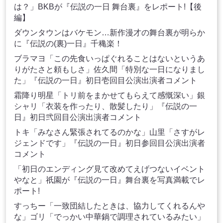
は？」BKBが『伝説の一日 舞台裏』をレポート!【後
編】
ダウンタウンはバケモン…新作漫才の舞台裏が明らか
に『伝説の(裏)一日』千穐楽！
ブラマヨ「この先食いっぱぐれることはないというあ
りがたさと頼もしさ」佐久間「特別な一日になりまし
た」『伝説の一日』初日壱回目公演出演者コメント
霜降り明星「トリ前をまかせてもらえて感慨深い」銀
シャリ「衣装を作ったり、散髪したり」『伝説の一
日』初日弐回目公演出演者コメント
トキ「みなさん緊張されてるのかな」山里「さすがレ
ジェンドです」『伝説の一日』初日参回目公演出演者
コメント
「初日のエンディング見て改めてえげつないイベント
やなと」祇園が『伝説の一日』舞台裏を写真満載でレ
ポート!
すっちー「一致団結したときは、協力してくれるんや
な」ゴリ「でっかい中華鍋で調理されているみたい」