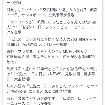
ーン実施!
目覚まし? パチンコ? 空気階段の楽しみ方とは?「伝説
の一日」サンスポ.comに空気階段が登場!
ニューヨークが“110歳になったところを見てみたい芸
人”は？「伝説の一日」フジテレビュー!!にニューヨー
クが登場!
「伝説の一日」の熱気を様々な芸人のYouTubeからも
お届け!「伝説のコラボリレー生配信」
東野、ブラマヨ、山里とカンテレMC揃い踏み!?
在阪民放５局「春はテレビから！何かが起きる同時生
放送」
見取り図・盛山の武勇伝とは!? 大吉が語る華丸の伝説
は?「伝説の一日」日テレNEWSに見取り図、博多華
丸・大吉登場!
蛙亭が語る「伝説の一日」みどころは“メンバーがヤバ
い”あの公演! エンタメRBBに蛙亭登場!
もも「緊張でガチガチ顔です」「伝説の一日」よろず
～ニュースに、ももが登場!