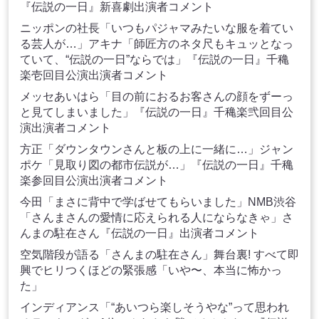
『伝説の一日』新喜劇出演者コメント
ニッポンの社長「いつもパジャマみたいな服を着てい
る芸人が…」アキナ「師匠方のネタ尺もキュッとなっ
ていて、“伝説の一日”ならでは」『伝説の一日』千穐
楽壱回目公演出演者コメント
メッセあいはら「目の前におるお客さんの顔をずーっ
と見てしまいました」『伝説の一日』千穐楽弐回目公
演出演者コメント
方正「ダウンタウンさんと板の上に一緒に…」ジャン
ポケ「見取り図の都市伝説が…」『伝説の一日』千穐
楽参回目公演出演者コメント
今田「まさに背中で学ばせてもらいました」NMB渋谷
「さんまさんの愛情に応えられる人にならなきゃ」さ
んまの駐在さん『伝説の一日』出演者コメント
空気階段が語る「さんまの駐在さん」舞台裏! すべて即
興でヒリつくほどの緊張感「いや〜、本当に怖かっ
た」
インディアンス「“あいつら楽しそうやな”って思われ