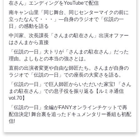
在さん」エンディングをYouTubeで配信
南キャン山里「同じ舞台、同じセンターマイクの前に
立ったなんて・・・」―自身のラジオで「伝説の一
日」の感動を語る
中川家、次長課長「さんまの駐在さん」出演オファー
はさんまから直接
「伝説の一日」大トリが「さんまの駐在さん」だった
理由。よしもとの本当の強さとは。
直前の出演者変更や自由な師匠たち。さんまが自身の
ラジオで「伝説の一日」での座長の大変さを語る。
「伝説の一日」で巨人師匠からいただいた家宝! 「さん
まの駐在さん」での息子役を振り返る【ルミネ通信
vol.70】
「伝説の一日」全編がFANYオンラインチケットで再
配信決定! 舞台裏を追ったドキュメンタリー番組も初配
信!