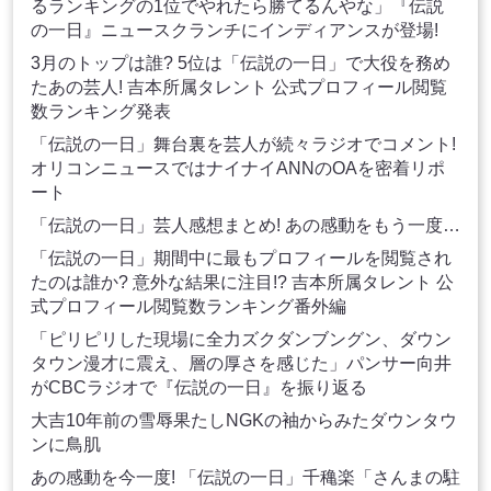
るランキングの1位でやれたら勝てるんやな」『伝説
の一日』ニュースクランチにインディアンスが登場!
3月のトップは誰? 5位は「伝説の一日」で大役を務め
たあの芸人! 吉本所属タレント 公式プロフィール閲覧
数ランキング発表
「伝説の一日」舞台裏を芸人が続々ラジオでコメント!
オリコンニュースではナイナイANNのOAを密着リポ
ート
「伝説の一日」芸人感想まとめ! あの感動をもう一度…
「伝説の一日」期間中に最もプロフィールを閲覧され
たのは誰か? 意外な結果に注目!? 吉本所属タレント 公
式プロフィール閲覧数ランキング番外編
「ピリピリした現場に全力ズクダンブングン、ダウン
タウン漫才に震え、層の厚さを感じた」パンサー向井
がCBCラジオで『伝説の一日』を振り返る
大吉10年前の雪辱果たしNGKの袖からみたダウンタウ
ンに鳥肌
あの感動を今一度! 「伝説の一日」千穐楽「さんまの駐