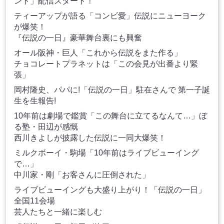
ント」配信スタート！
ティーアップが語る「コンビ愛」伝説にニューヨーク
が爆笑！
『伝説の一日』豪華舞台裏にも興奮
オール阪神・巨人「これから伝説をまた作る」
チョコレートプラネットは「この会見が出番より緊
張」
岡村隆史、パパに!「伝説の一日」駐在さんで 第一子誕
生を生報告!
10年前は劇場で鑑賞「この舞台に立てるなんて…」ぼ
る塾・田辺が感慨
西川きよしが披露した伝説に一同大爆笑！
ミルクボーイ・駒場「10年前はライブビューイング
で…」
中川家・剛「お客さんに圧倒された」
ライブビューイングも大盛り上がり！「伝説の一日」
全国11会場
芸人たちと一緒に楽しむ