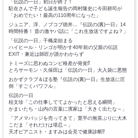
「伝説の一日」初日が終了！
駐在さんで子ども誕生報告の岡村隆史に今田耕司が
「おめでたい！最高の110周年になった」
ジュニア、淳、ノブコブ徳井…『伝説の(裏)一日』14
時間特番！ 昔の激ヤバ話に「これ生放送ですよね？」
「伝説の一日」千穐楽始まる
ハイヒール・リンゴが明かす40年前の父親の伝説
EXIT・兼近は師匠が誰かわからず
トミーズに思わぬコンビ格差が発覚⁉
とろサーモン・久保田は「伝説の一日」大入袋に悪態
おかずクラブ＆ぼる塾『伝説の(裏)一日』生放送に圧
倒「すごくパワフル」
伝説の一日
桂文珍「この仕事しててよかったと思える瞬間」
かまいたち・山内の言葉に濱家は「大きく出たな～」
「アメマバッジを売ってきて」寛平の無茶ぶりに大木
こだま「それだけは堪忍～」
天才ピアニスト・ますみは会見で健康診断⁉