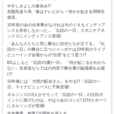
やすしきよしの春休み!?
在阪民放５局「春はテレビから！何かが起きる同時生
放送」
10年前のあの出来事がなければ今のミキもインディア
ンスも存在しなかった…「伝説の一日」スポニチアネ
ックスにインディアンス登場!
「あんな人たちと同じ舞台に自分たちが立てる」『伝
説の一日』の舞台に立つジャンポケは10年前のライブ
ビューイング会場からの“出世”をどう思う!?
BSよしもと「伝説の(裏)一日」 「何が起こるかわから
ない」生放送ならではの内容で舞台裏の臨場感をお届
け!
10年後には「大悟の駐在さん」をやる!?「伝説の一
日」マイナビニュースに千鳥登場!
ネルソンズの3人がそろって「伝説の一日」の注目ポ
イントに挙げたのは、やはりあのコンビ! 日刊スポーツ
にネルソンズが登場!
吉本興業、創業110周年を迎える