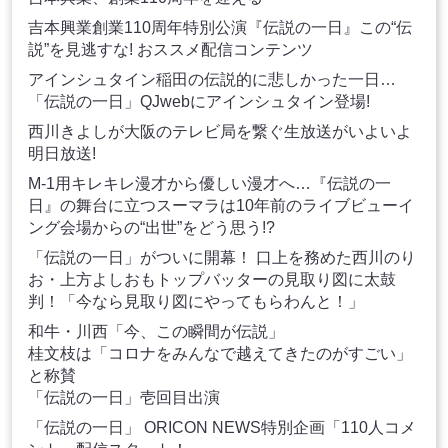
吉本興業創業110周年特別公演『伝説の一日』この“伝
説”を見逃すな! おススメ配信コンテンツ
アインシュタイン稲田の伝説的に悲しかった一日…
「伝説の一日」QJwebにアインシュタイン登場!
西川きよしが大阪のテレビ局を繋ぐ生放送がいよいよ
明日放送!
M-1用キレキレ漫才から優しい漫才へ…『伝説の一
日』の舞台に立つスーマラは10年前のライブビューイ
ング会場からの“出世”をどう思う!?
「伝説の一日」がついに開幕！ 口上を務めた西川のり
お・上方よしおもトップバッターの見取り図に太鼓
判！「今なら見取り図にやってもらわんと！」
和牛・川西「今、この瞬間が伝説」
桂文枝は「コロナをみんなで越えてきたのがすごい」
と称賛
「伝説の一日」壱回目出演
「伝説の一日」 ORICON NEWS特別企画「110人コメ