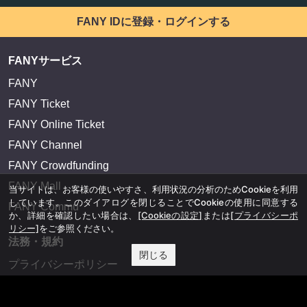
FANY IDに登録・ログインする
FANYサービス
FANY
FANY Ticket
FANY Online Ticket
FANY Channel
FANY Crowdfunding
FANY Mall
当サイトは、お客様の使いやすさ、利用状況の分析のためCookieを利用
しています。このダイアログを閉じることでCookieの使用に同意する
FANY Commu
か、詳細を確認したい場合は、
[Cookieの設定]
または
[プライバシーポ
リシー]
をご参照ください。
法務・規約
閉じる
プライバシーポリシー
反社会的勢力排除宣言