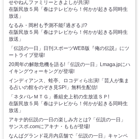
せやねんファミリーときよしが共演!
在阪民放５局「春はテレビから！何かが起きる同時生
放送」
なるみ・岡村も予測不能｢過ぎる｣!?
在阪民放５局「春はテレビから！何かが起きる同時生
放送」
「伝説の一日」日刊スポーツWEB版『俺の伝説』にツ
ートライブ登場!
20周年の解散危機を語る!「伝説の一日」Lmaga.jpにハ
イキングウォーキングが登場!
インディアンス、蛙亭、ロコディら出演!「芸人が集ま
る占いの館をのぞき見SP!」無料生配信!
「ネタバレＭＴＧ」番組史上初の生放送ＳＰ!
在阪民放５局「春はテレビから！何かが起きる同時生
放送」
アキナ的伝説の一日の楽しみ方とは?「伝説の一日」
サンスポ.comにアキナ・ももが登場!
なんばグランド花月内店舗で「伝説の一日」キャンペ