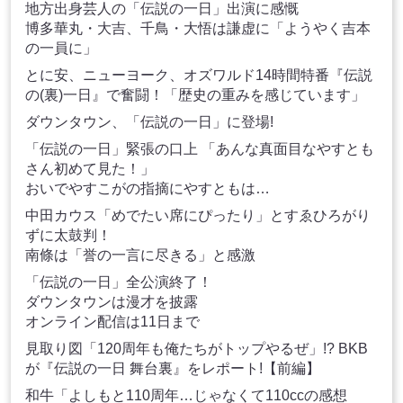
地方出身芸人の「伝説の一日」出演に感慨
博多華丸・大吉、千鳥・大悟は謙虚に「ようやく吉本
の一員に」
とに安、ニューヨーク、オズワルド14時間特番『伝説
の(裏)一日』で奮闘！「歴史の重みを感じています」
ダウンタウン、「伝説の一日」に登場!
「伝説の一日」緊張の口上 「あんな真面目なやすとも
さん初めて見た！」
おいでやすこがの指摘にやすともは…
中田カウス「めでたい席にぴったり」とすゑひろがり
ずに太鼓判！
南條は「誉の一言に尽きる」と感激
「伝説の一日」全公演終了！
ダウンタウンは漫才を披露
オンライン配信は11日まで
見取り図「120周年も俺たちがトップやるぜ」!? BKB
が『伝説の一日 舞台裏』をレポート!【前編】
和牛「よしもと110周年…じゃなくて110ccの感想