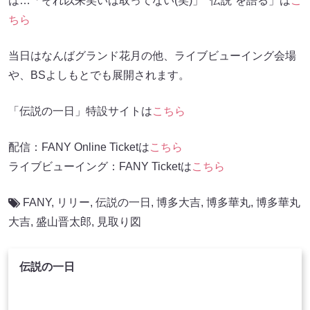
は…「それ以来笑いは取ってない(笑)」 “伝説”を語る」は
こ
ちら
当日はなんばグランド花月の他、ライブビューイング会場
や、BSよしもとでも展開されます。
「伝説の一日」特設サイトは
こちら
配信：FANY Online Ticketは
こちら
ライブビューイング：FANY Ticketは
こちら
FANY
,
リリー
,
伝説の一日
,
博多大吉
,
博多華丸
,
博多華丸
大吉
,
盛山晋太郎
,
見取り図
伝説の一日