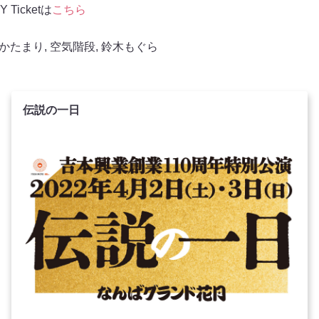
Ticketは
こちら
かたまり
,
空気階段
,
鈴木もぐら
伝説の一日