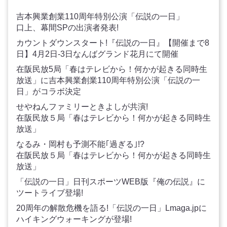
吉本興業創業110周年特別公演「伝説の一日」
口上、幕間SPの出演者発表!
カウントダウンスタート!『伝説の一日』【開催まで8
日】4月2日-3日なんばグランド花月にて開催
在阪民放5局「春はテレビから！何かが起きる同時生
放送」に吉本興業創業110周年特別公演「伝説の一
日」がコラボ決定
せやねんファミリーときよしが共演!
在阪民放５局「春はテレビから！何かが起きる同時生
放送」
なるみ・岡村も予測不能｢過ぎる｣!?
在阪民放５局「春はテレビから！何かが起きる同時生
放送」
「伝説の一日」日刊スポーツWEB版『俺の伝説』に
ツートライブ登場!
20周年の解散危機を語る!「伝説の一日」Lmaga.jpに
ハイキングウォーキングが登場!