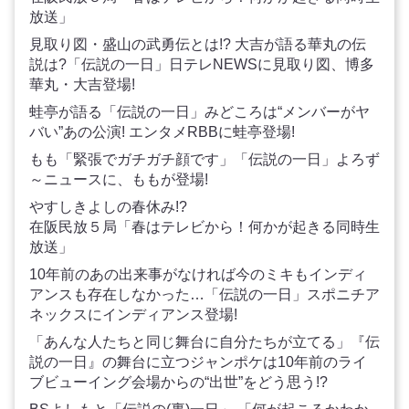
放送」
見取り図・盛山の武勇伝とは!? 大吉が語る華丸の伝
説は?「伝説の一日」日テレNEWSに見取り図、博多
華丸・大吉登場!
蛙亭が語る「伝説の一日」みどころは“メンバーがヤ
バい”あの公演! エンタメRBBに蛙亭登場!
もも「緊張でガチガチ顔です」「伝説の一日」よろず
～ニュースに、ももが登場!
やすしきよしの春休み!?
在阪民放５局「春はテレビから！何かが起きる同時生
放送」
10年前のあの出来事がなければ今のミキもインディ
アンスも存在しなかった…「伝説の一日」スポニチア
ネックスにインディアンス登場!
「あんな人たちと同じ舞台に自分たちが立てる」『伝
説の一日』の舞台に立つジャンポケは10年前のライ
ブビューイング会場からの“出世”をどう思う!?