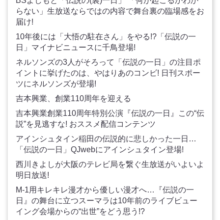
BSよしもと「伝説の(裏)一日」 「何が起こるかわか
らない」生放送ならではの内容で舞台裏の臨場感をお
届け!
10年後には「大悟の駐在さん」をやる!?「伝説の一
日」マイナビニュースに千鳥登場!
ネルソンズの3人がそろって「伝説の一日」の注目ポ
イントに挙げたのは、やはりあのコンビ! 日刊スポー
ツにネルソンズが登場!
吉本興業、創業110周年を迎える
吉本興業創業110周年特別公演『伝説の一日』この“伝
説”を見逃すな! おススメ配信コンテンツ
アインシュタイン稲田の伝説的に悲しかった一日…
「伝説の一日」QJwebにアインシュタイン登場!
西川きよしが大阪のテレビ局を繋ぐ生放送がいよいよ
明日放送!
M-1用キレキレ漫才から優しい漫才へ…『伝説の一
日』の舞台に立つスーマラは10年前のライブビュー
イング会場からの“出世”をどう思う!?