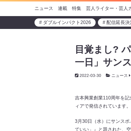
ニュース
連載
特集
芸人ライター・芸人
# ダブルインパクト2026
# 配信延長決
目覚まし? 
一日」サンス
2022-03-30
ニュース
吉本興業創業110周年を
ィアで発信されています。
3月30日（水）にサンス
ていい」』と題された、空