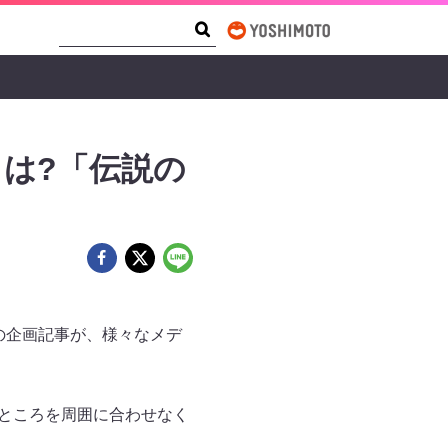
Search Form
Search
とは?「伝説の
の企画記事が、様々なメデ
うところを周囲に合わせなく