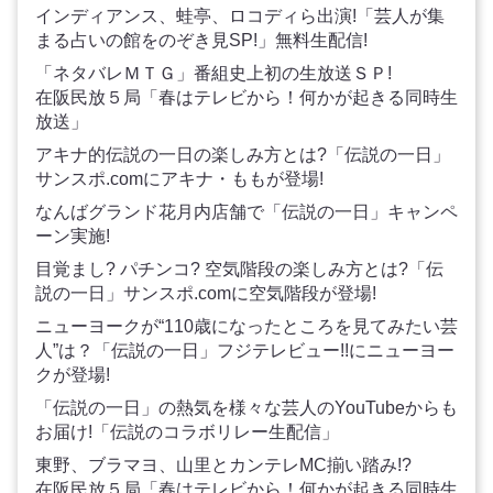
インディアンス、蛙亭、ロコディら出演!「芸人が集
まる占いの館をのぞき見SP!」無料生配信!
「ネタバレＭＴＧ」番組史上初の生放送ＳＰ!
在阪民放５局「春はテレビから！何かが起きる同時生
放送」
アキナ的伝説の一日の楽しみ方とは?「伝説の一日」
サンスポ.comにアキナ・ももが登場!
なんばグランド花月内店舗で「伝説の一日」キャンペ
ーン実施!
目覚まし? パチンコ? 空気階段の楽しみ方とは?「伝
説の一日」サンスポ.comに空気階段が登場!
ニューヨークが“110歳になったところを見てみたい芸
人”は？「伝説の一日」フジテレビュー!!にニューヨー
クが登場!
「伝説の一日」の熱気を様々な芸人のYouTubeからも
お届け!「伝説のコラボリレー生配信」
東野、ブラマヨ、山里とカンテレMC揃い踏み!?
在阪民放５局「春はテレビから！何かが起きる同時生