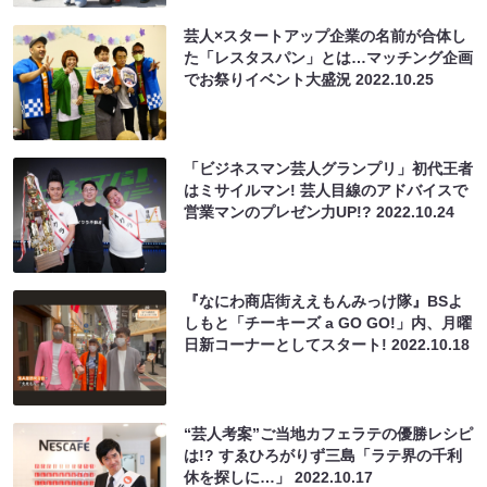
芸人×スタートアップ企業の名前が合体し
た「レスタスパン」とは…マッチング企画
でお祭りイベント大盛況
2022.10.25
「ビジネスマン芸人グランプリ」初代王者
はミサイルマン! 芸人目線のアドバイスで
営業マンのプレゼン力UP!?
2022.10.24
『なにわ商店街ええもんみっけ隊』BSよ
しもと「チーキーズ a GO GO!」内、月曜
日新コーナーとしてスタート!
2022.10.18
“芸人考案”ご当地カフェラテの優勝レシピ
は!? すゑひろがりず三島「ラテ界の千利
休を探しに…」
2022.10.17