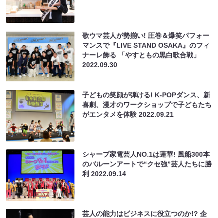
歌ウマ芸人が勢揃い! 圧巻＆爆笑パフォー
マンスで『LIVE STAND OSAKA』のフィ
ナーレ飾る 「やすともの黒白歌合戦」
2022.09.30
子どもの笑顔が弾ける! K-POPダンス、新
喜劇、漫才のワークショップで子どもたち
がエンタメを体験
2022.09.21
シャープ家電芸人NO.1は蓮華! 風船300本
のバルーンアートで“クセ強”芸人たちに勝
利
2022.09.14
芸人の能力はビジネスに役立つのか!? 企