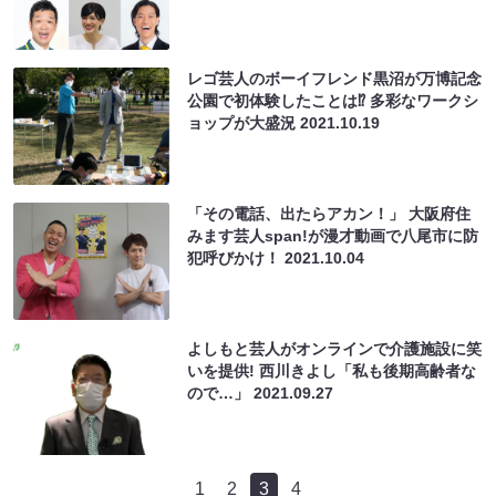
レゴ芸人のボーイフレンド黒沼が万博記念
公園で初体験したことは⁉ 多彩なワークシ
ョップが大盛況
2021.10.19
「その電話、出たらアカン！」 大阪府住
みます芸人span!が漫才動画で八尾市に防
犯呼びかけ！
2021.10.04
よしもと芸人がオンラインで介護施設に笑
いを提供! 西川きよし「私も後期高齢者な
ので…」
2021.09.27
1
2
3
4