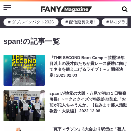
Menu
# ダブルインパクト2026
# 配信延長決定!
# M-1グラ
span!の記事一覧
『THE SECOND Boot Camp～芸歴16年
目以上の漫才師たちが賞レース優勝に向け
てネタを鍛え上げるライブ！～』開催決
定!
2023.02.03
span!が地元の大阪・八尾で初の１日警察
署長! トークとクイズで特殊詐欺防止「お
前が犯人ちゃうんか」【住みます芸人活動
報告・大阪編】
2022.12.08
「寛平マラソン」3大会ぶり駅伝は「芸人