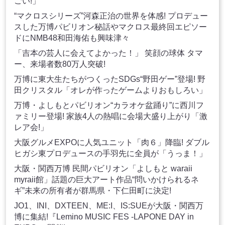
ごい!」
“マクロスシリーズ”河森正治の世界を体感! プロデュー
スした万博パビリオン秘話やマクロス最終回エピソー
ドにNMB48和田海佑も興味津々
「吉本の芸人に会えてよかった！」 笑顔の球体 タマ
ー、来場者数80万人突破!
万博に東大生たちがつくったSDGs“野田ゲー”登場! 野
田クリスタル「オレが作ったゲームよりおもしろい」
万博・よしもとパビリオン“カラオケ盆踊り”に西川フ
ァミリー登場! 家族4人の熱唱に会場大盛り上がり「激
レア会!」
大阪グルメEXPOに人気ユニット「肉６」降臨! ダブル
ヒガシ東プロデュースの手羽先に全員が「うっま！」
大阪・関西万博 民間パビリオン「よしもと waraii
myraii館」話題の巨大アート作品“問いかけられるネ
ギ”未来の所有者が群馬県・下仁田町に決定!
JO1、INI、DXTEEN、ME:I、IS:SUEが大阪・関西万
博に集結!『Lemino MUSIC FES -LAPONE DAY in