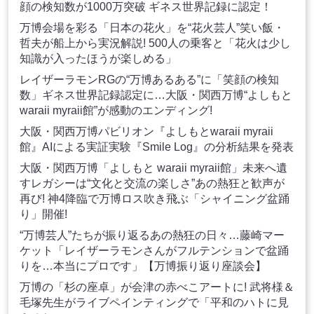
顔の検知数が1000万突破 ギネス世界記録に認定！
万博会場を彩る「日本の花火」を“花火芸人”笑い飯・
哲夫が船上から実況解説! 500人の乗客と「花火は少し
知識が入ったほうが楽しめる」
レイザーラモンRGの“万博あるある”に「笑顔の検知
数」ギネス世界記録認定に…大阪・関西万博“よしもと
waraii myraii館”が感動のエンディング!
大阪・関西万博パビリオン『よしもとwaraii myraii
館』AIによる実証実験『Smile Log』の分析結果を発表
大阪・関西万博「よしもと waraii myraii館」未来へ遺
すレガシーは“文化と交流の楽しさ”あの熱狂と歓声が
再び! 神4降臨で万博ロス吹き飛ぶ「シャイニング盆踊
り」開催!
“万博芸人”たちが振り返るあの熱狂の日々…藤崎マー
ケット「レイザーラモンさんがフルテンションで盆踊
りを…本当にプロです」【万博振り返り座談会】
万博の「杉の座卓」が会津の赤べこアートに! 武将様＆
毛塚先生がライブペインティングで「平和のハトに見