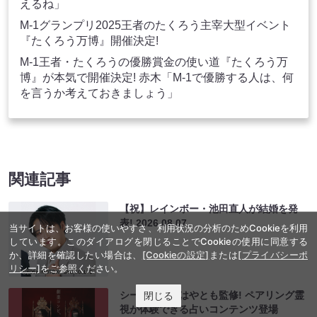
えるね」
M-1グランプリ2025王者のたくろう主宰大型イベント
『たくろう万博』開催決定!
M-1王者・たくろうの優勝賞金の使い道『たくろう万
博』が本気で開催決定! 赤木「M-1で優勝する人は、何
を言うか考えておきましょう」
関連記事
【祝】レインボー・池田直人が結婚を発
表!
2026.08.07
当サイトは、お客様の使いやすさ、利用状況の分析のためCookieを利用
しています。このダイアログを閉じることでCookieの使用に同意する
か、詳細を確認したい場合は、
[Cookieの設定]
または
[プライバシーポ
リシー]
をご参照ください。
閉じる
シークエンスはやとも監修! ペアリング霊
視が体験できる占いコンテンツ登場