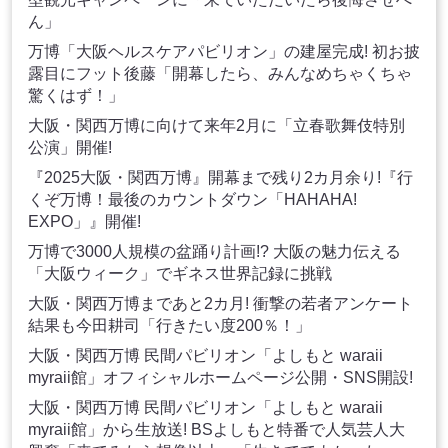
ん」
万博「大阪ヘルスケアパビリオン」の建屋完成! 初お披
露目にフット後藤「開幕したら、みんなめちゃくちゃ
驚くはず！」
大阪・関西万博に向けて来年2月に「立春歌舞伎特別
公演」開催!
『2025大阪・関西万博』開幕まで残り2カ月余り!『行
くぞ万博！最後のカウントダウン「HAHAHA!
EXPO」』開催!
万博で3000人規模の盆踊り計画!? 大阪の魅力伝える
「大阪ウィーク」でギネス世界記録に挑戦
大阪・関西万博まであと2カ月! 衝撃の若者アンケート
結果も今田耕司「行きたい度200％！」
大阪・関西万博 民間パビリオン「よしもと waraii
myraii館」オフィシャルホームページ公開・SNS開設!
大阪・関西万博 民間パビリオン「よしもと waraii
myraii館」から生放送! BSよしもと特番で人気芸人大