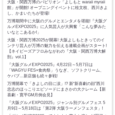
大阪・関西万博のパビリオン「よしもと waraii myraii
館」が開館! オープニングイベントに桂文枝、西川きよ
し、かまいたちが登場!
万博期間中に大阪のグルメとエンタメを堪能!『大阪グ
ルメEXPO2025』に人気芸人が大興奮「こんな夢みた
いなとこあるか!」
大阪・関西万博2025が開幕! 大阪よしもときってのイ
ンテリ芸人が万博の魅力を伝える連載企画がスタート!
【ネイビーズアフロみながわの『大阪・関西万博大解
剖』vol.1】
『大阪グルメEXPO2025』4月22日～5月7日は
「WAGYU FES×食肉祭」うなぎ、ソフトクリーム、
ケバブ…新店舗も続々参戦!
万博開幕で「きよしの目に涙」!? 新“新喜劇の顔”西川
忠志のほっこりエピソードにまさかの大クレーム【新
喜劇・寛平GM月例会見】
『大阪グルメEXPO2025』ジャンル別グルメフェス 5
月9日～5月18日は「第2弾 大阪ラーメンフェスタ」!