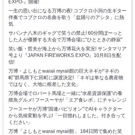
EXPO-』開催!
一生の思い出になる万博の夜! コブクロ小渕の生ギター
伴奏でコブクロの名曲を歌う「盆踊りのアシタ」に熱
気
サバンナ八木のギャグで笑うの禁止! 60分間ぼーっと
した人が優勝する大会で万博会場に“ひとときの静寂”
笑い飯・哲夫が海上から万博花火を実況! サンタマリア
号より『JAPAN FIREWORKS EXPO』10月8日生配
信!
万博・よしもとwaraii myraii館の巨大ネギが“ネギの
町”群馬県下仁田町に譲渡決定! 「ネギは単なる農産物
ではなく、大地に根差した文化」
万博会場でロバート馬場と一緒に“水産資源保護”の養
殖魚グルメ! フースーヤが「エア食レポ」にチャレンジ
フースーヤが万博“国連パビリオン”でAIキャラクター
から気候変動を学ぶ!「一目惚れしました。付き合って
ください」
万博「よしもとwaraii myraii館」 184日間で集めた笑