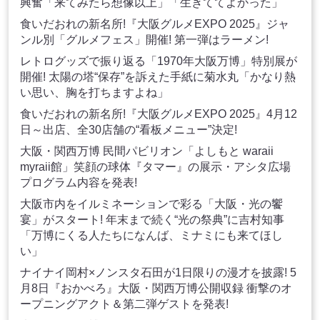
興奮「来てみたら想像以上」「生きててよかった」
食いだおれの新名所!『大阪グルメEXPO 2025』ジャ
ンル別「グルメフェス」開催! 第一弾はラーメン!
レトログッズで振り返る「1970年大阪万博」特別展が
開催! 太陽の塔“保存”を訴えた手紙に菊水丸「かなり熱
い思い、胸を打ちますよね」
食いだおれの新名所!『大阪グルメEXPO 2025』4月12
日～出店、全30店舗の“看板メニュー”決定!
大阪・関西万博 民間パビリオン「よしもと waraii
myraii館」笑顔の球体『タマー』の展示・アシタ広場
プログラム内容を発表!
大阪市内をイルミネーションで彩る「大阪・光の饗
宴」がスタート! 年末まで続く“光の祭典”に吉村知事
「万博にくる人たちになんば、ミナミにも来てほし
い」
ナイナイ岡村×ノンスタ石田が1日限りの漫才を披露! 5
月8日『おかべろ』大阪・関西万博公開収録 衝撃のオ
ープニングアクト＆第二弾ゲストを発表!