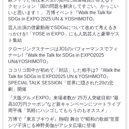
クセッション「国の問題を解決してすごい、かっこい
いと思います！」 万博イベント『Walk the Talk for
SDGs in EXPO 2025 UN & YOSHIMOTO』
芸人出演の啓蒙動画でSDGsについて改めて考えるき
っかけを!「YOSE in EXPO」にも人気芸人と豪華ゲス
ト集結
クロージングステージはJO1のパフォーマンスでフィ
ナーレ!『Walk the Talk for SDGs in EXPO2025
UN&YOSHIMOTO』
ココリコ田中が初めて「対話」した相手は?『Walk the
Talk for SDGs in EXPO2025 UN＆YOSHIMOTO』
SPECIAL TALK SESSION「世界に隠された20の悲
劇」開催
『大阪グルメEXPO』来場者数が 25万人突破目前! “最
高10万円クーポン”など新キャンペーンにツートライブ
周平魂「気軽にハシゴしてもらうのもオススメ」
万博で『東京ブギウギ』熱唱! 舞台で“昭和の歌姫”笠置
シヅ子演じる神野美伽がアシタ広場に登場