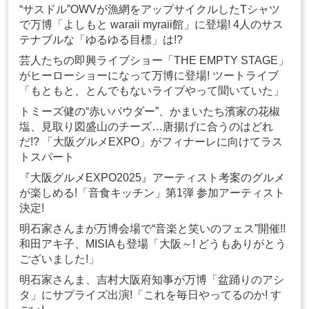
“サスドル”OWVが漁網をアップサイクルしたTシャツ
で万博「よしもと waraii myraii館」に登場! 4人のサス
テナブルな「ゆるゆる目標」は!?
芸人たちの即興ライブショー「THE EMPTY STAGE」
がヒーローショーになって万博に登場! ツートライブ
「もともと、とんでもないライブやって聞いていた」
トミーズ健の“赤いパウダー”、かまいたち濱家の花椒
塩、見取り図盛山のチーズ…唐揚げに合うのはどれ
だ!? 「大阪グルメEXPO」がフィナーレに向けてラス
トスパート
『大阪グルメEXPO2025』アーティスト考案のグルメ
が楽しめる!「音食キッチン」第1弾 参加アーティスト
決定!
明石家さんまが万博会場で“音楽と笑いのフェス”開催!!
和田アキ子、MISIAも登場「大阪～! どうもありがとう
ございました!」
明石家さんま、吉村大阪府知事が万博「盆踊りのアシ
タ」にサプライズ出演!「これを毎日やってるのか! す