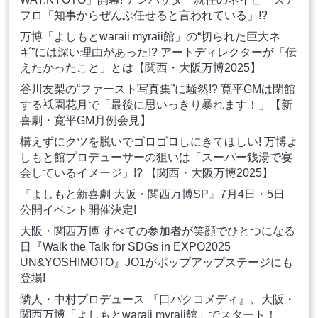
フロ「知事からぜんぶ任せると言われている」!?
万博「よしもとwaraii myraii館」の“切られた巨大ネ
ギ”には深い理由があった!? アートディレクターが「伝
えたかったこと」とは【関西・大阪万博2025】
谷川友梨の“ファースト写真集”に騒然!? 寛平GMは閉館
する祇園花月で「最後に思いっきり暴れます！」【新
喜劇・寛平GM月例会見】
構えずにクツを脱いでゴロゴロしにきてほしい! 万博よ
しもと館プロデューサーの狙いは「スーパー銭湯で宴
会しているイメージ」!? 【関西・大阪万博2025】
『よしもと新喜劇 大阪・関西万博SP』7月4日・5日
公開イベント開催決定!
大阪・関西万博 すべての参加者が笑顔でひとつになる
日『Walk the Talk for SDGs in EXPO2025
UN&YOSHIMOTO』JO1がポップアップステージにも
登場!
隣人・中村プロデュース 『口パクコメディ』、大阪・
関西万博「よしもとwaraii myraii館」でスタート！