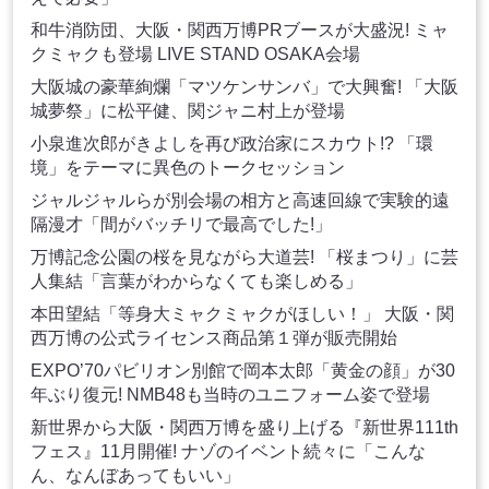
和牛消防団、大阪・関西万博PRブースが大盛況! ミャ
クミャクも登場 LIVE STAND OSAKA会場
大阪城の豪華絢爛「マツケンサンバ」で大興奮! 「大阪
城夢祭」に松平健、関ジャニ村上が登場
小泉進次郎がきよしを再び政治家にスカウト!? 「環
境」をテーマに異色のトークセッション
ジャルジャルらが別会場の相方と高速回線で実験的遠
隔漫才「間がバッチリで最高でした!」
万博記念公園の桜を見ながら大道芸! 「桜まつり」に芸
人集結「言葉がわからなくても楽しめる」
本田望結「等身大ミャクミャクがほしい！」 大阪・関
西万博の公式ライセンス商品第１弾が販売開始
EXPO’70パビリオン別館で岡本太郎「黄金の顔」が30
年ぶり復元! NMB48も当時のユニフォーム姿で登場
新世界から大阪・関西万博を盛り上げる『新世界111th
フェス』11月開催! ナゾのイベント続々に「こんな
ん、なんぼあってもいい」