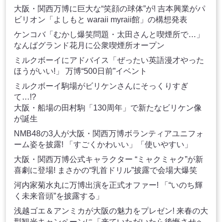
大阪・関西万博に巨大な“笑顔の球体”が! 吉本興業がパ
ビリオン「よしもと waraii myraii館」の構想発表
ケンコバ「むかし爆笑問題・太田さんと喫煙所で…」
なんばグランド花月に公衆喫煙所オープン
ミルクボーイにアドバイス「ぜったい英語漫才やった
ほうがいい!」 万博“500日前”イベント
ミルクボーイ駒場がビリケンさんにそっくりすぎ
て…!?
大阪・船場の田村駒「130周年」で新たなビリケン像
が誕生
NMB48の3人が大阪・関西万博ボランティアユニフォ
ーム姿を披露! 「すごくかわいい」「使いやすい」
大阪・関西万博公式キャラクター “ミャクミャク”が新
喜劇に登場! まさかの“乳首ドリル”披露で会場大爆笑
河内家菊水丸に万博出演を正式オファー! 「“いのち輝
く未来音頭”を披露する」
浅越ゴエ＆アンミカが大阪の魅力をプレゼン! 来春の大
型観光キャンペーンに「来ていただいたら後悔させへ