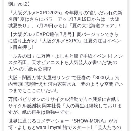
剖』vol.2】
『大阪グルメEXPO2025』今年限りの“食いだおれの新
名所” 夏はさらにパワーアップ! 7月19日からは「大阪
城夏祭り」、7月29日からは「夏の大北海道フェア」!
【大阪グルメEXPO通信 7月号】夏バージョンでさら
に盛り上がれ!『大阪グルメEXPO』は夏の注目イベン
ト目白押し!
「ふみの日」に万博・よしもと館で手紙イベント! ノン
スタ石田、天才ピアニストら人気芸人が書いた“あの
人”への手紙も公開!?
大阪・関西万博“大屋根リング”で圧巻の「8000人」河
内音頭! 悲願叶えた河内家菊水丸「夢のような空間でい
つまでもここにいたい!」
万博パビリオンのリサイクル活動で吉本興業に古紙リ
サイクル感謝状 岡本社長「人の再生は経験しておりま
すが、紙の再生は勉強中です」
世界に通じるコメディショー『SHOW-MONA』が万
博・よしもとwaraii myraii館でスタート! 「芸人たちの