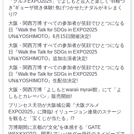
「グルメEXPO2025」でよしもと芸人と楽しく“羽根つ
き”ギョーザ焼き体験! 焦げつかせたナダルがキレまく
り!?
大阪・関西万博 すべての参加者が笑顔でひとつになる
日『Walk the Talk for SDGs in EXPO2025
UN&YOSHIMOTO』6月15日開催決定!
大阪・関西万博 すべての参加者が笑顔でひとつになる
日『Walk the Talk for SDGs in EXPO2025
UN&YOSHIMOTO』追加出演者決定!
大阪・関西万博 すべての参加者が笑顔でひとつになる
日『Walk the Talk for SDGs in EXPO2025
UN&YOSHIMOTO』生配信決定!
大阪・関西万博「よしもとwaraii myraii館」にて「よ
しもとカレーパン」販売開始!
プリンセス天功が大阪城公園『大阪グルメ
EXPO2025』に降臨! イリュージョン連発のステージ
を観ると「宝くじが当たる」!?
万博期間に京都の“文化”を体感する「GATE
WAY.KYOTO」開幕! アンバサダー就任のネイビーズア