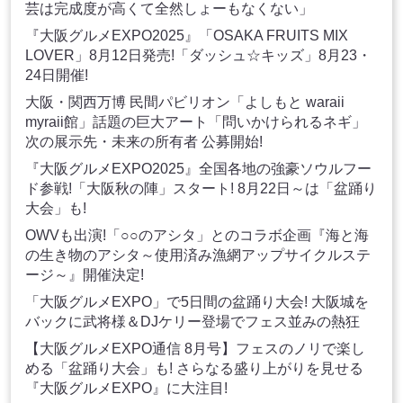
芸は完成度が高くて全然しょーもなくない」
『大阪グルメEXPO2025』「OSAKA FRUITS MIX
LOVER」8月12日発売!「ダッシュ☆キッズ」8月23・
24日開催!
大阪・関西万博 民間パビリオン「よしもと waraii
myraii館」話題の巨大アート「問いかけられるネギ」
次の展示先・未来の所有者 公募開始!
『大阪グルメEXPO2025』全国各地の強豪ソウルフー
ド参戦!「大阪秋の陣」スタート! 8月22日～は「盆踊り
大会」も!
OWVも出演!「○○のアシタ」とのコラボ企画『海と海
の生き物のアシタ～使用済み漁網アップサイクルステ
ージ～』開催決定!
「大阪グルメEXPO」で5日間の盆踊り大会! 大阪城を
バックに武将様＆DJケリー登場でフェス並みの熱狂
【大阪グルメEXPO通信 8月号】フェスのノリで楽し
める「盆踊り大会」も! さらなる盛り上がりを見せる
『大阪グルメEXPO』に大注目!