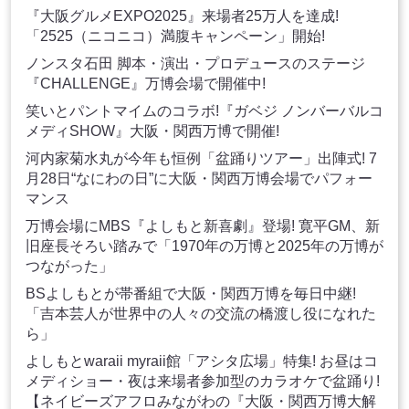
『大阪グルメEXPO2025』来場者25万人を達成!
「2525（ニコニコ）満腹キャンペーン」開始!
ノンスタ石田 脚本・演出・プロデュースのステージ
『CHALLENGE』万博会場で開催中!
笑いとパントマイムのコラボ!『ガベジ ノンバーバルコ
メディSHOW』大阪・関西万博で開催!
河内家菊水丸が今年も恒例「盆踊りツアー」出陣式! 7
月28日“なにわの日”に大阪・関西万博会場でパフォー
マンス
万博会場にMBS『よしもと新喜劇』登場! 寛平GM、新
旧座長そろい踏みで「1970年の万博と2025年の万博が
つながった」
BSよしもとが帯番組で大阪・関西万博を毎日中継!
「吉本芸人が世界中の人々の交流の橋渡し役になれた
ら」
よしもとwaraii myraii館「アシタ広場」特集! お昼はコ
メディショー・夜は来場者参加型のカラオケで盆踊り!
【ネイビーズアフロみながわの『大阪・関西万博大解