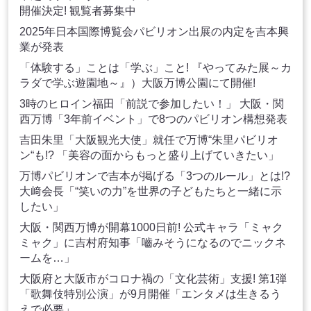
開催決定! 観覧者募集中
2025年日本国際博覧会パビリオン出展の内定を吉本興
業が発表
「体験する」ことは「学ぶ」こと! 『やってみた展～カ
ラダで学ぶ遊園地～』）大阪万博公園にて開催!
3時のヒロイン福田「前説で参加したい！」 大阪・関
西万博「3年前イベント」で8つのパビリオン構想発表
吉田朱里「大阪観光大使」就任で万博“朱里パビリオ
ン“も!? 「美容の面からもっと盛り上げていきたい」
万博パビリオンで吉本が掲げる「3つのルール」とは!?
大﨑会長「“笑いの力”を世界の子どもたちと一緒に示
したい」
大阪・関西万博が開幕1000日前! 公式キャラ「ミャク
ミャク」に吉村府知事「嚙みそうになるのでニックネ
ームを…」
大阪府と大阪市がコロナ禍の「文化芸術」支援! 第1弾
「歌舞伎特別公演」が9月開催「エンタメは生きるう
えで必要」