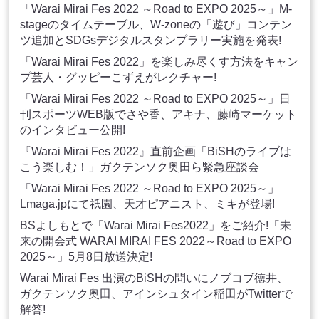
「Warai Mirai Fes 2022 ～Road to EXPO 2025～」M-
stageのタイムテーブル、W-zoneの「遊び」コンテン
ツ追加とSDGsデジタルスタンプラリー実施を発表!
「Warai Mirai Fes 2022」を楽しみ尽くす方法をキャン
プ芸人・グッピーこずえがレクチャー!
「Warai Mirai Fes 2022 ～Road to EXPO 2025～」日
刊スポーツWEB版でさや香、アキナ、藤崎マーケット
のインタビュー公開!
『Warai Mirai Fes 2022』直前企画「BiSHのライブは
こう楽しむ！」ガクテンソク奥田ら緊急座談会
「Warai Mirai Fes 2022 ～Road to EXPO 2025～」
Lmaga.jpにて祇園、天才ピアニスト、ミキが登場!
BSよしもとで「Warai Mirai Fes2022」をご紹介!「未
来の開会式 WARAI MIRAI FES 2022～Road to EXPO
2025～」5月8日放送決定!
Warai Mirai Fes 出演のBiSHの問いにノブコブ徳井、
ガクテンソク奥田、アインシュタイン稲田がTwitterで
解答!