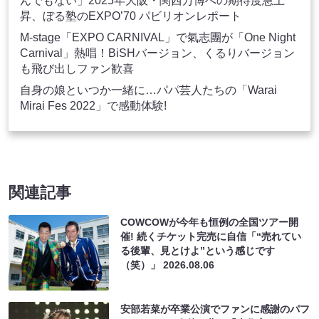
んでもない」2025年大阪・関西万博への期待度急上
昇、ぼる塾のEXPO’70 パビリオンレポート
M-stage「EXPO CARNIVAL」で氣志團が「One Night
Carnival」熱唱！BiSHバージョン、くるりバージョン
も飛び出しファン歓喜
自身の娘といつか一緒に…パパ芸人たちの「Warai
Mirai Fes 2022」で感動体験!
関連記事
COWCOWが今年も恒例の全国ツアー開
催! 続くチケット完売に自信「“売れてい
る後輩、見とけよ”という感じです
（笑）」
2026.08.06
安部若菜が卒業公演でファンに感謝のパフ