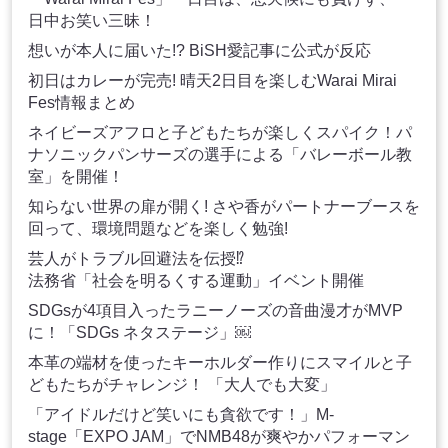
日中お笑い三昧！
想いが本人に届いた!? BiSH愛記事に公式が反応
初日はカレーが完売! 晴天2日目を楽しむWarai Mirai
Fes情報まとめ
ネイビーズアフロと子どもたちが楽しくスパイク！パ
ナソニックパンサーズの選手による「バレーボール教
室」を開催！
知らない世界の扉が開く! さや香がパートナーブースを
回って、環境問題などを楽しく勉強!
芸人がトラブル回避法を伝授⁉
法務省「社会を明るくする運動」イベント開催
SDGsが4項目入ったラニーノーズの音曲漫才がMVP
に！「SDGs ネタステージ」￼
本革の端材を使ったキーホルダー作りにスマイルと子
どもたちがチャレンジ！ 「大人でも大変」
「アイドルだけど笑いにも貪欲です！」M-
stage「EXPO JAM」でNMB48が爽やかパフォーマン