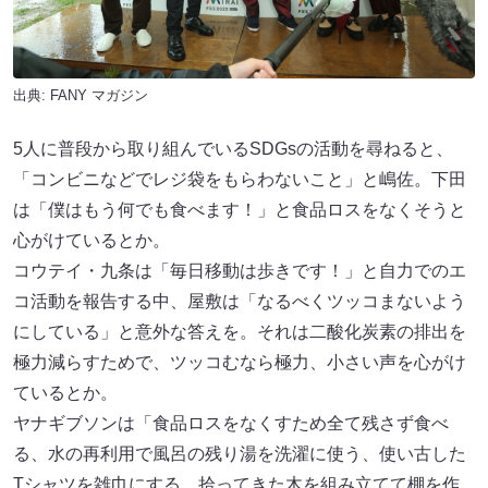
出典:
FANY マガジン
5人に普段から取り組んでいるSDGsの活動を尋ねると、
「コンビニなどでレジ袋をもらわないこと」と嶋佐。下田
は「僕はもう何でも食べます！」と食品ロスをなくそうと
心がけているとか。
コウテイ・九条は「毎日移動は歩きです！」と自力でのエ
コ活動を報告する中、屋敷は「なるべくツッコまないよう
にしている」と意外な答えを。それは二酸化炭素の排出を
極力減らすためで、ツッコむなら極力、小さい声を心がけ
ているとか。
ヤナギブソンは「食品ロスをなくすため全て残さず食べ
る、水の再利用で風呂の残り湯を洗濯に使う、使い古した
Tシャツを雑巾にする、拾ってきた木を組み立てて棚を作