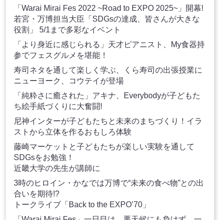
「Warai Mirai Fes 2022 ~Road to EXPO 2025~」開幕!
若宮・万博担当大臣「SDGsの達成、皆さんが大きな
役割」 5/1まで多彩なイベント
「より身近に感じられる」天才ピアニスト、My食器持
参でフェスグルメを堪能！
寿司ネタを通して楽しく学ぶ、くら寿司の出張授業に
ニューヨーク、コウテイが登場
「純粋さに癒された」アキナ、Everybodyが子どもた
ち絵手紙づくりに大奮闘!
尼神インターが子どもたちと未来のまちづくり！イラ
ストから立体を作るおもしろ体験
藤崎マーケットと子どもたちが楽しい実験を通して
SDGsをお勉強！
近畿大学の先生が講師に
3時のヒロイン・かなでは万博で“未来の食べ物”との出
合いを期待!?
トークライブ「Back to the EXPO’70」
「Warai Mirai Fes」一日目は、悪天候にも負けず、一