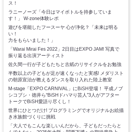
ス！
ラニーノーズ「今日はマイボトルを持参していま
す！」 W-zone体験レポ
遊びを堪能したフースーヤ 心が浄化？「未来は明る
い！
力をもらいました！」
「Warai Mirai Fes 2022」2日目はEXPO JAM! 写真で
振り返る出演アーティスト
佐久間一行が子どもたちと古紙のリサイクルをお勉強
半数以上の子どもが足が速くなったと実感! メダリスト
の朝原宣治が教えるダンスを取り入れた陸上教室
M-stage「EXPO CARNIVAL」にBiSH登場！ 平成ノブ
シコブシ・徳井ら“BiSHドハマり芸人”3人がアフター
トークでBiSH愛語り尽くし！
世界にひとつだけ! プログラミングでオリジナルお絵描
き水族館づくりに挑戦
「大人でもこんな楽しいんだから、子どもだったらと