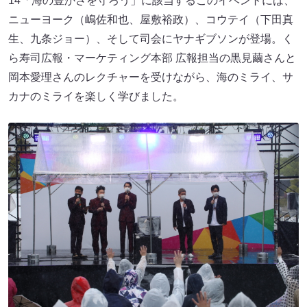
14「海の豊かさを守ろう」に該当するこのイベントには、
ニューヨーク（嶋佐和也、屋敷裕政）、コウテイ（下田真
生、九条ジョー）、そして司会にヤナギブソンが登場。く
ら寿司広報・マーケティング本部 広報担当の黒見繭さんと
岡本愛理さんのレクチャーを受けながら、海のミライ、サ
カナのミライを楽しく学びました。