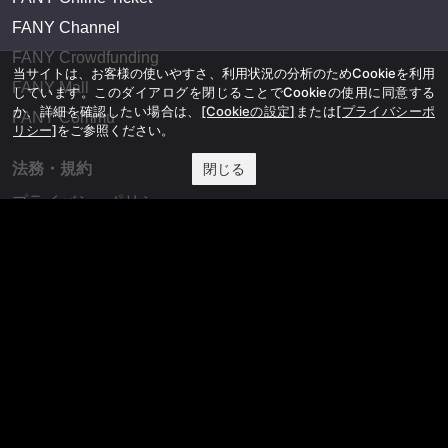
FANY Channel
FANY Crowdfunding
当サイトは、お客様の使いやすさ、利用状況の分析のためCookieを利用
FANY Mall
しています。このダイアログを閉じることでCookieの使用に同意する
か、詳細を確認したい場合は、
[Cookieの設定]
または
[プライバシーポ
FANY Commu
リシー]
をご参照ください。
法務・規約
閉じる
プライバシーポリシー
反社会的勢力排除宣言
会社情報
吉本興業株式会社
お問い合わせ
その他
よしもとニュースセンターアーカイブ