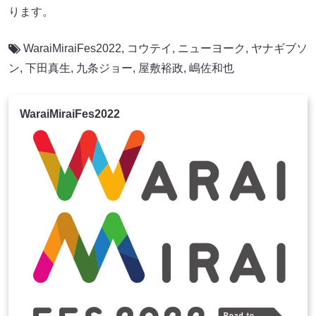
ります。
WaraiMiraiFes2022
,
コウテイ
,
ニューヨーク
,
ヤナギブソ
ン
,
下田真生
,
九条ジョー
,
屋敷裕政
,
嶋佐和也
WaraiMiraiFes2022