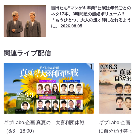
吉田たち“マンゲキ卒業”公演は年代ごとの
ネタ17本、3時間超の超絶ボリューム!!
「もうひとつ、大人の漫才師になれるよう
に」
2026.08.05
関連ライブ配信
ギブLabo.企画 真夏の！大喜利団体戦
ギブLabo.企
（8/3 18:00）
に自分だけ笑っ