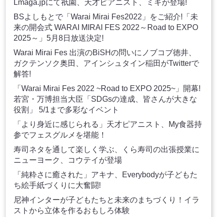
Lmaga.jpにて祇園、天才ピアニスト、ミキが登場!
BSよしもとで「Warai Mirai Fes2022」をご紹介!「未
来の開会式 WARAI MIRAI FES 2022～Road to EXPO
2025～」5月8日放送決定!
Warai Mirai Fes 出演のBiSHの問いにノブコブ徳井、
ガクテンソク奥田、アインシュタイン稲田がTwitterで
解答!
「Warai Mirai Fes 2022 ~Road to EXPO 2025~」開幕!
若宮・万博担当大臣「SDGsの達成、皆さんが大きな
役割」 5/1まで多彩なイベント
「より身近に感じられる」天才ピアニスト、My食器持
参でフェスグルメを堪能！
寿司ネタを通して楽しく学ぶ、くら寿司の出張授業に
ニューヨーク、コウテイが登場
「純粋さに癒された」アキナ、Everybodyが子どもた
ち絵手紙づくりに大奮闘!
尼神インターが子どもたちと未来のまちづくり！イラ
ストから立体を作るおもしろ体験