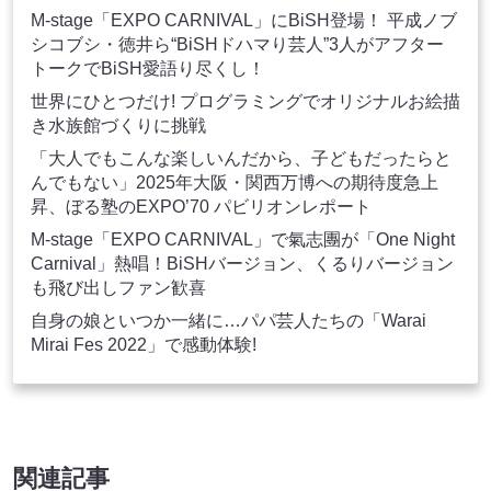
M-stage「EXPO CARNIVAL」にBiSH登場！ 平成ノブ
シコブシ・徳井ら“BiSHドハマり芸人”3人がアフター
トークでBiSH愛語り尽くし！
世界にひとつだけ! プログラミングでオリジナルお絵描
き水族館づくりに挑戦
「大人でもこんな楽しいんだから、子どもだったらと
んでもない」2025年大阪・関西万博への期待度急上
昇、ぼる塾のEXPO’70 パビリオンレポート
M-stage「EXPO CARNIVAL」で氣志團が「One Night
Carnival」熱唱！BiSHバージョン、くるりバージョン
も飛び出しファン歓喜
自身の娘といつか一緒に…パパ芸人たちの「Warai
Mirai Fes 2022」で感動体験!
関連記事