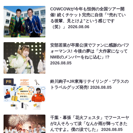
COWCOWが今年も恒例の全国ツアー開
催! 続くチケット完売に自信「“売れてい
る後輩、見とけよ”という感じです
（笑）」
2026.08.06
安部若菜が卒業公演でファンに感謝のパフ
ォーマンス! 今後の夢は「大作家になって
NMBのメンバーをねじ込む」!?
2026.08.05
鈴川絢子×JR東海リテイリング・プラスの
PR
トラベルグッズ発売!
2026.08.05
千葉・幕張「花火フェスタ」でフースーヤ
が2人そろって涙「なんか雨が降ってきた
んですよ。僕の涙でした」
2026.08.05