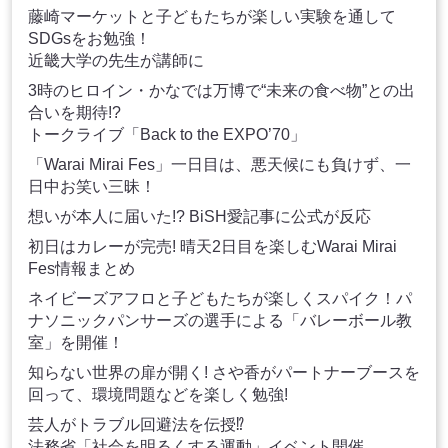
藤崎マーケットと子どもたちが楽しい実験を通して
SDGsをお勉強！
近畿大学の先生が講師に
3時のヒロイン・かなでは万博で“未来の食べ物”との出
合いを期待!?
トークライブ「Back to the EXPO’70」
「Warai Mirai Fes」一日目は、悪天候にも負けず、一
日中お笑い三昧！
想いが本人に届いた!? BiSH愛記事に公式が反応
初日はカレーが完売! 晴天2日目を楽しむWarai Mirai
Fes情報まとめ
ネイビーズアフロと子どもたちが楽しくスパイク！パ
ナソニックパンサーズの選手による「バレーボール教
室」を開催！
知らない世界の扉が開く! さや香がパートナーブースを
回って、環境問題などを楽しく勉強!
芸人がトラブル回避法を伝授⁉
法務省「社会を明るくする運動」イベント開催