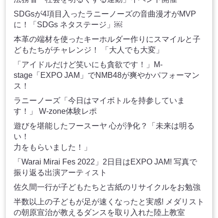
SDGsが4項目入ったラニーノーズの音曲漫才がMVP
に！「SDGs ネタステージ」￼
本革の端材を使ったキーホルダー作りにスマイルと子
どもたちがチャレンジ！ 「大人でも大変」
「アイドルだけど笑いにも貪欲です！」M-
stage「EXPO JAM」でNMB48が爽やかパフォーマン
ス！
ラニーノーズ「今日はマイボトルを持参していま
す！」 W-zone体験レポ
遊びを堪能したフースーヤ 心が浄化？「未来は明る
い！
力をもらいました！」
「Warai Mirai Fes 2022」2日目はEXPO JAM! 写真で
振り返る出演アーティスト
佐久間一行が子どもたちと古紙のリサイクルをお勉強
半数以上の子どもが足が速くなったと実感! メダリスト
の朝原宣治が教えるダンスを取り入れた陸上教室