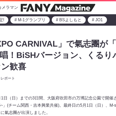
カメラマン
定!
# M-1グランプリ
# BSよしもと
# JO1
EXPO CARNIVAL」で氣志團が「O
l」熱唱！BiSHバージョン、くる
ァン歓喜
レポート
1日（日）までの3日間、大阪府吹田市の万博記念公園で開催された「Wa
XPO 2025~」(チーム関西・吉本興業共催)。最終日の5月1日（日）、M
AL」に氣志團が出演しました。