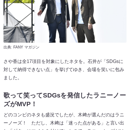
出典:
FANY マガジン
さや香は全17項目を対象にしたネタを。石井が「SDGsに
対して納得できない点」を挙げてゆき、会場を笑いに包み
ました。
歌って笑ってSDGsを発信したラニーノー
ズがMVP！
どのコンビのネタも盛況でしたが、木﨑が選んだのはラニ
ーノーズ！ ただし、木﨑は「迷った点がある」と言い出