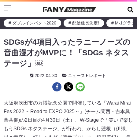
Menu
# ダブルインパクト2026
# 配信延長決定!
# M-1グラ
SDGsが4項目入ったラニーノーズの
音曲漫才がMVPに！「SDGs ネタス
テージ」￼
2022-04-30
ニュース
レポート
大阪府吹田市の万博記念公園で開催している「Warai Mirai
Fes 2022 ～Road to EXPO 2025～」(チーム関西・吉本興
業共催)の2日目の4月30日（土）、W-Stageで「笑いで楽し
もうSDGs ネタステージ」が行われ、からし蓮根（伊織、