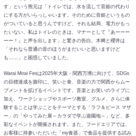
す」という熊元は「トイレでは、水を流して音姫の代わり
にする方がいらっしゃいます。そのために音姫というもの
がついていると思うんですけど、それも結局、電力がもっ
たいない。私はトイレのときは、マナーとして『あーーー
ーー！』と声を出します」と驚きの告白。木﨑と櫻井は
「それなら普通の音のほうがまだいいと思いますけど
も……」と困惑していました。
Warai Mirai Fesは2025年大阪・関西万博に向けて、SDGs
の目標達成を旗印に、笑いと食、音楽の力で関西からムー
ブメントを拡げるイベントです。音楽とお笑いのライブに
加え、ワークショップやスポーツ教室、グルメ、さらに体
験することは学ぶことをテーマとする「ラフ＆ピース マザ
ー」の「やってみた展～カラダで学ぶ遊園地～」など、多
彩なイベントが開催されます。また、フードエリアでは、
お客様に持参いただいた「my食器」で食品を提供する試み