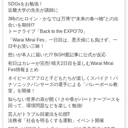
SDGsをお勉強！
近畿大学の先生が講師に
3時のヒロイン・かなでは万博で“未来の食べ物”との出
合いを期待!?
トークライブ「Back to the EXPO’70」
「Warai Mirai Fes」一日目は、悪天候にも負けず、一
日中お笑い三昧！
想いが本人に届いた!? BiSH愛記事に公式が反応
初日はカレーが完売! 晴天2日目を楽しむWarai Mirai
Fes情報まとめ
ネイビーズアフロと子どもたちが楽しくスパイク！パ
ナソニックパンサーズの選手による「バレーボール教
室」を開催！
知らない世界の扉が開く! さや香がパートナーブースを
回って、環境問題などを楽しく勉強!
芸人がトラブル回避法を伝授⁉
法務省「社会を明るくする運動」イベント開催