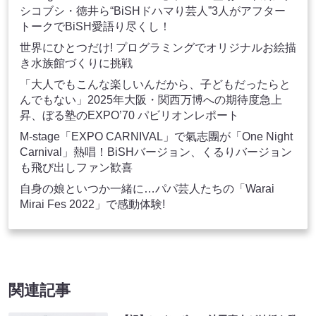
シコブシ・徳井ら“BiSHドハマり芸人”3人がアフター
トークでBiSH愛語り尽くし！
世界にひとつだけ! プログラミングでオリジナルお絵描
き水族館づくりに挑戦
「大人でもこんな楽しいんだから、子どもだったらと
んでもない」2025年大阪・関西万博への期待度急上
昇、ぼる塾のEXPO’70 パビリオンレポート
M-stage「EXPO CARNIVAL」で氣志團が「One Night
Carnival」熱唱！BiSHバージョン、くるりバージョン
も飛び出しファン歓喜
自身の娘といつか一緒に…パパ芸人たちの「Warai
Mirai Fes 2022」で感動体験!
関連記事