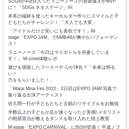
SDGsが4項目入ったラニーノーズの音曲漫才がMVP
に！「SDGs ネタステージ」￼
本革の端材を使ったキーホルダー作りにスマイルと子
どもたちがチャレンジ！ 「大人でも大変」
「アイドルだけど笑いにも貪欲です！」M-
stage「EXPO JAM」でNMB48が爽やかパフォーマン
ス！
ラニーノーズ「今日はマイボトルを持参していま
す！」 W-zone体験レポ
遊びを堪能したフースーヤ 心が浄化？「未来は明る
い！
力をもらいました！」
「Warai Mirai Fes 2022」2日目はEXPO JAM! 写真で
振り返る出演アーティスト
佐久間一行が子どもたちと古紙のリサイクルをお勉強
半数以上の子どもが足が速くなったと実感! メダリスト
の朝原宣治が教えるダンスを取り入れた陸上教室
M-stage「EXPO CARNIVAL」にBiSH登場！ 平成ノブ