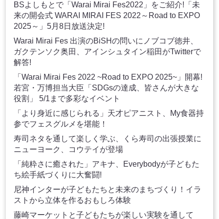
BSよしもとで「Warai Mirai Fes2022」をご紹介!「未
来の開会式 WARAI MIRAI FES 2022～Road to EXPO
2025～」5月8日放送決定!
Warai Mirai Fes 出演のBiSHの問いにノブコブ徳井、
ガクテンソク奥田、アインシュタイン稲田がTwitterで
解答!
「Warai Mirai Fes 2022 ~Road to EXPO 2025~」開幕!
若宮・万博担当大臣「SDGsの達成、皆さんが大きな
役割」 5/1まで多彩なイベント
「より身近に感じられる」天才ピアニスト、My食器持
参でフェスグルメを堪能！
寿司ネタを通して楽しく学ぶ、くら寿司の出張授業に
ニューヨーク、コウテイが登場
「純粋さに癒された」アキナ、Everybodyが子どもた
ち絵手紙づくりに大奮闘!
尼神インターが子どもたちと未来のまちづくり！イラ
ストから立体を作るおもしろ体験
藤崎マーケットと子どもたちが楽しい実験を通して