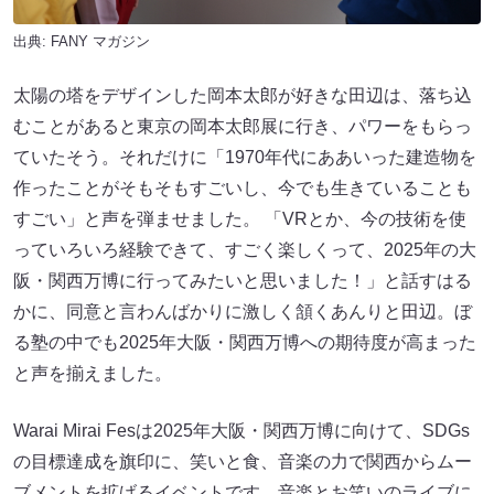
出典:
FANY マガジン
太陽の塔をデザインした岡本太郎が好きな田辺は、落ち込
むことがあると東京の岡本太郎展に行き、パワーをもらっ
ていたそう。それだけに「1970年代にああいった建造物を
作ったことがそもそもすごいし、今でも生きていることも
すごい」と声を弾ませました。 「VRとか、今の技術を使
っていろいろ経験できて、すごく楽しくって、2025年の大
阪・関西万博に行ってみたいと思いました！」と話すはる
かに、同意と言わんばかりに激しく頷くあんりと田辺。ぼ
る塾の中でも2025年大阪・関西万博への期待度が高まった
と声を揃えました。
Warai Mirai Fesは2025年大阪・関西万博に向けて、SDGs
の目標達成を旗印に、笑いと食、音楽の力で関西からムー
ブメントを拡げるイベントです。音楽とお笑いのライブに