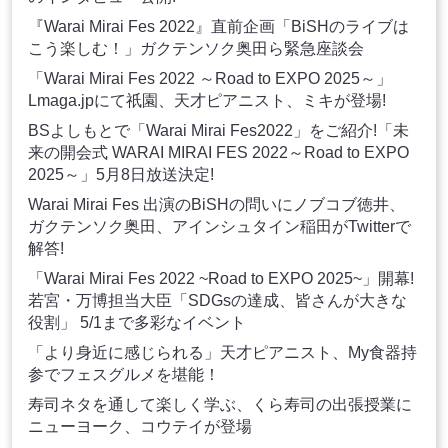
『Warai Mirai Fes 2022』直前企画「BiSHのライブは
こう楽しむ！」ガクテンソク奥田ら緊急座談会
「Warai Mirai Fes 2022 ～Road to EXPO 2025～」
Lmaga.jpにて祇園、天才ピアニスト、ミキが登場!
BSよしもとで「Warai Mirai Fes2022」をご紹介!「未
来の開会式 WARAI MIRAI FES 2022～Road to EXPO
2025～」5月8日放送決定!
Warai Mirai Fes 出演のBiSHの問いにノブコブ徳井、
ガクテンソク奥田、アインシュタイン稲田がTwitterで
解答!
「Warai Mirai Fes 2022 ~Road to EXPO 2025~」開幕!
若宮・万博担当大臣「SDGsの達成、皆さんが大きな
役割」 5/1まで多彩なイベント
「より身近に感じられる」天才ピアニスト、My食器持
参でフェスグルメを堪能！
寿司ネタを通して楽しく学ぶ、くら寿司の出張授業に
ニューヨーク、コウテイが登場