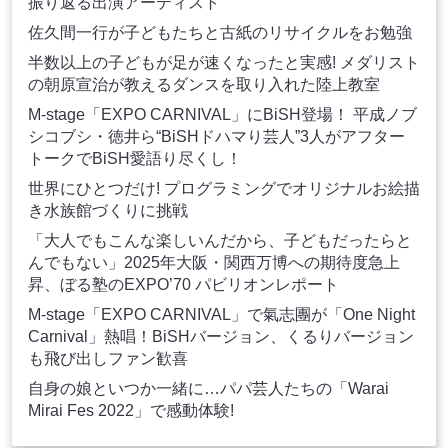
振り返る出演アーティスト
佐久間一行が子どもたちと古紙のリサイクルをお勉強
半数以上の子どもが足が速くなったと実感! メダリスト
の朝原宣治が教えるダンスを取り入れた陸上教室
M-stage「EXPO CARNIVAL」にBiSH登場！ 平成ノブ
シコブシ・徳井ら“BiSHドハマり芸人”3人がアフター
トークでBiSH愛語り尽くし！
世界にひとつだけ! プログラミングでオリジナルお絵描
き水族館づくりに挑戦
「大人でもこんな楽しいんだから、子どもだったらと
んでもない」2025年大阪・関西万博への期待度急上
昇、ぼる塾のEXPO’70 パビリオンレポート
M-stage「EXPO CARNIVAL」で氣志團が「One Night
Carnival」熱唱！BiSHバージョン、くるりバージョン
も飛び出しファン歓喜
自身の娘といつか一緒に…パパ芸人たちの「Warai
Mirai Fes 2022」で感動体験!