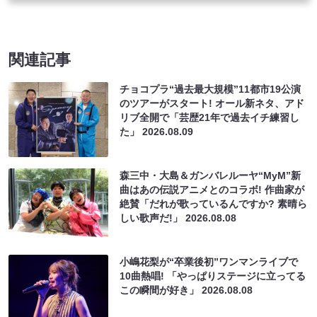
関連記事
チョコプラ“過去最大規模”11都市19公演
のツアーがスタート! オール新ネタ、アド
リブ全開で「芸歴21年で過去イチ練習し
た」
2026.08.09
森三中・大島＆ガンバレルーヤ“MyM”新
曲はあの伝説アニメとのコラボ! 作曲家が
絶賛「だれが歌っているんですか? 素晴ら
しい歌声だ!」
2026.08.08
小嶋花梨が“卒業後初”ワンマンライブで
10曲熱唱! 「やっぱりステージに立ってる
この瞬間が好き」
2026.08.08