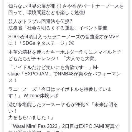
知らない世界の扉が開く! さや香がパートナーブースを
回って、環境問題などを楽しく勉強!
芸人がトラブル回避法を伝授⁉
法務省「社会を明るくする運動」イベント開催
SDGsが4項目入ったラニーノーズの音曲漫才がMVP
に！「SDGs ネタステージ」￼
本革の端材を使ったキーホルダー作りにスマイルと子
どもたちがチャレンジ！ 「大人でも大変」
「アイドルだけど笑いにも貪欲です！」M-
stage「EXPO JAM」でNMB48が爽やかパフォーマン
ス！
ラニーノーズ「今日はマイボトルを持参していま
す！」 W-zone体験レポ
遊びを堪能したフースーヤ 心が浄化？「未来は明る
い！
力をもらいました！」
「Warai Mirai Fes 2022」2日目はEXPO JAM! 写真で