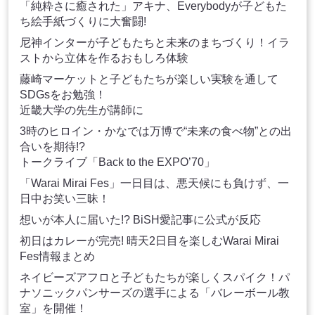
「純粋さに癒された」アキナ、Everybodyが子どもた
ち絵手紙づくりに大奮闘!
尼神インターが子どもたちと未来のまちづくり！イラ
ストから立体を作るおもしろ体験
藤崎マーケットと子どもたちが楽しい実験を通して
SDGsをお勉強！
近畿大学の先生が講師に
3時のヒロイン・かなでは万博で“未来の食べ物”との出
合いを期待!?
トークライブ「Back to the EXPO’70」
「Warai Mirai Fes」一日目は、悪天候にも負けず、一
日中お笑い三昧！
想いが本人に届いた!? BiSH愛記事に公式が反応
初日はカレーが完売! 晴天2日目を楽しむWarai Mirai
Fes情報まとめ
ネイビーズアフロと子どもたちが楽しくスパイク！パ
ナソニックパンサーズの選手による「バレーボール教
室」を開催！