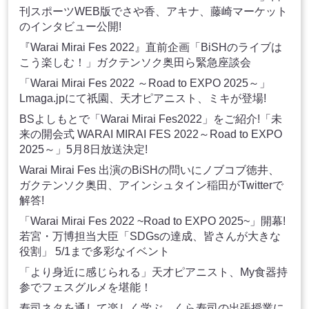
刊スポーツWEB版でさや香、アキナ、藤崎マーケット
のインタビュー公開!
『Warai Mirai Fes 2022』直前企画「BiSHのライブは
こう楽しむ！」ガクテンソク奥田ら緊急座談会
「Warai Mirai Fes 2022 ～Road to EXPO 2025～」
Lmaga.jpにて祇園、天才ピアニスト、ミキが登場!
BSよしもとで「Warai Mirai Fes2022」をご紹介!「未
来の開会式 WARAI MIRAI FES 2022～Road to EXPO
2025～」5月8日放送決定!
Warai Mirai Fes 出演のBiSHの問いにノブコブ徳井、
ガクテンソク奥田、アインシュタイン稲田がTwitterで
解答!
「Warai Mirai Fes 2022 ~Road to EXPO 2025~」開幕!
若宮・万博担当大臣「SDGsの達成、皆さんが大きな
役割」 5/1まで多彩なイベント
「より身近に感じられる」天才ピアニスト、My食器持
参でフェスグルメを堪能！
寿司ネタを通して楽しく学ぶ、くら寿司の出張授業に