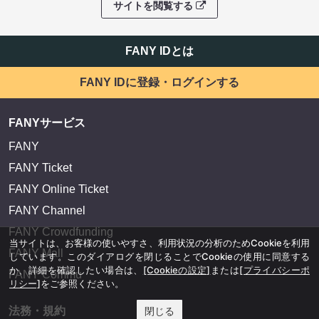
サイトを閲覧する
FANY IDとは
FANY IDに登録・ログインする
FANYサービス
FANY
FANY Ticket
FANY Online Ticket
FANY Channel
FANY Crowdfunding
当サイトは、お客様の使いやすさ、利用状況の分析のためCookieを利用
FANY Mall
しています。このダイアログを閉じることでCookieの使用に同意する
か、詳細を確認したい場合は、
[Cookieの設定]
または
[プライバシーポ
FANY Commu
リシー]
をご参照ください。
法務・規約
閉じる