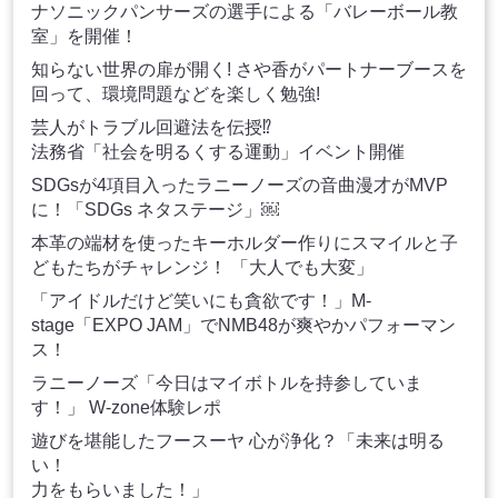
ナソニックパンサーズの選手による「バレーボール教
室」を開催！
知らない世界の扉が開く! さや香がパートナーブースを
回って、環境問題などを楽しく勉強!
芸人がトラブル回避法を伝授⁉
法務省「社会を明るくする運動」イベント開催
SDGsが4項目入ったラニーノーズの音曲漫才がMVP
に！「SDGs ネタステージ」￼
本革の端材を使ったキーホルダー作りにスマイルと子
どもたちがチャレンジ！ 「大人でも大変」
「アイドルだけど笑いにも貪欲です！」M-
stage「EXPO JAM」でNMB48が爽やかパフォーマン
ス！
ラニーノーズ「今日はマイボトルを持参していま
す！」 W-zone体験レポ
遊びを堪能したフースーヤ 心が浄化？「未来は明る
い！
力をもらいました！」