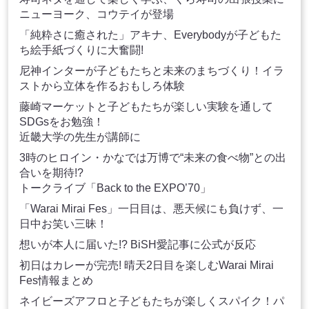
ニューヨーク、コウテイが登場
「純粋さに癒された」アキナ、Everybodyが子どもた
ち絵手紙づくりに大奮闘!
尼神インターが子どもたちと未来のまちづくり！イラ
ストから立体を作るおもしろ体験
藤崎マーケットと子どもたちが楽しい実験を通して
SDGsをお勉強！
近畿大学の先生が講師に
3時のヒロイン・かなでは万博で“未来の食べ物”との出
合いを期待!?
トークライブ「Back to the EXPO’70」
「Warai Mirai Fes」一日目は、悪天候にも負けず、一
日中お笑い三昧！
想いが本人に届いた!? BiSH愛記事に公式が反応
初日はカレーが完売! 晴天2日目を楽しむWarai Mirai
Fes情報まとめ
ネイビーズアフロと子どもたちが楽しくスパイク！パ