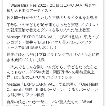
「Warai Mirai Fes 2022」2日目はEXPO JAM! 写真で
振り返る出演アーティスト
佐久間一行が子どもたちと古紙のリサイクルをお勉強
半数以上の子どもが足が速くなったと実感! メダリスト
の朝原宣治が教えるダンスを取り入れた陸上教室
M-stage「EXPO CARNIVAL」にBiSH登場！ 平成ノブ
シコブシ・徳井ら“BiSHドハマり芸人”3人がアフター
トークでBiSH愛語り尽くし！
世界にひとつだけ! プログラミングでオリジナルお絵描
き水族館づくりに挑戦
「大人でもこんな楽しいんだから、子どもだったらと
んでもない」2025年大阪・関西万博への期待度急上
昇、ぼる塾のEXPO’70 パビリオンレポート
M-stage「EXPO CARNIVAL」で氣志團が「One Night
Carnival」熱唱！BiSHバージョン、くるりバージョン
も飛び出しファン歓喜
自身の娘といつか一緒に…パパ芸人たちの「Warai