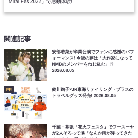
Mirai Fes 2022」で感動体験!
関連記事
安部若菜が卒業公演でファンに感謝のパフ
ォーマンス! 今後の夢は「大作家になって
NMBのメンバーをねじ込む」!?
2026.08.05
鈴川絢子×JR東海リテイリング・プラスの
PR
トラベルグッズ発売!
2026.08.05
千葉・幕張「花火フェスタ」でフースーヤ
が2人そろって涙「なんか雨が降ってきた