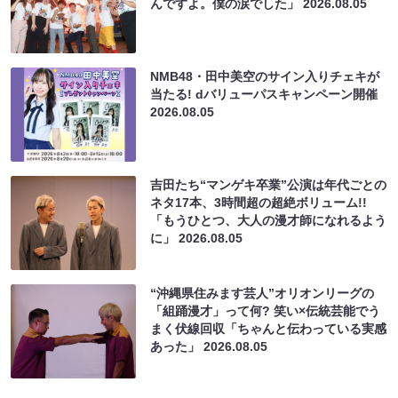
んですよ。僕の涙でした」
2026.08.05
NMB48・田中美空のサイン入りチェキが
当たる! dバリューパスキャンペーン開催
2026.08.05
吉田たち“マンゲキ卒業”公演は年代ごとの
ネタ17本、3時間超の超絶ボリューム!!
「もうひとつ、大人の漫才師になれるよう
に」
2026.08.05
“沖縄県住みます芸人”オリオンリーグの
「組踊漫才」って何? 笑い×伝統芸能でう
まく伏線回収「ちゃんと伝わっている実感
あった」
2026.08.05